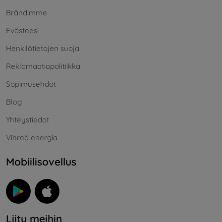
Brändimme
Evästeesi
Henkilötietojen suoja
Reklamaatiopolitiikka
Sopimusehdot
Blog
Yhteystiedot
Vihreä energia
Mobiilisovellus
Liity meihin