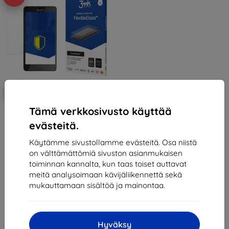
Alennus
-10%
EXTRA10
kupongilla
Tämä verkkosivusto käyttää
3MK FlexibleGlass Sony Z3
Compact Hybrid Glass
evästeitä.
12,90 €
11,61 €
Käytämme sivustollamme evästeitä. Osa niistä
on välttämättömiä sivuston asianmukaisen
Varastossa > 5 kpl
toiminnan kannalta, kun taas toiset auttavat
meitä analysoimaan kävijäliikennettä sekä
mukauttamaan sisältöä ja mainontaa.
Hyväksy