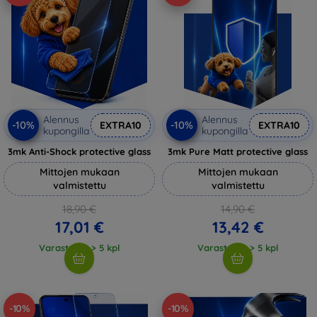
Alennus
Alennus
-10%
-10%
EXTRA10
EXTRA10
kupongilla
kupongilla
3mk Anti-Shock protective glass
3mk Pure Matt protective glass
Mittojen mukaan
Mittojen mukaan
valmistettu
valmistettu
18,90 €
14,90 €
17,01 €
13,42 €
Varastossa > 5 kpl
Varastossa > 5 kpl
-10%
-10%