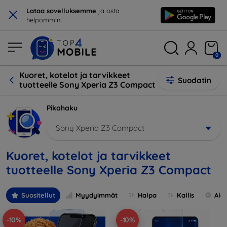
×
Lataa sovelluksemme
ja osta
helpommin.
0
Kuoret, kotelot ja tarvikkeet
Suodatin
tuotteelle Sony Xperia Z3 Compact
Pikahaku
Sony Xperia Z3 Compact
Kuoret, kotelot ja tarvikkeet
tuotteelle Sony Xperia Z3 Compact
Suositellut
Myydyimmät
Halpa
Kallis
Ale
-10%
-10%