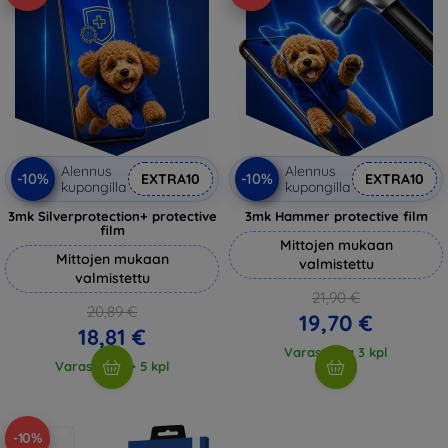
Alennus
Alennus
-10%
-10%
EXTRA10
EXTRA10
kupongilla
kupongilla
3mk Silverprotection+ protective
3mk Hammer protective film
film
Mittojen mukaan
Mittojen mukaan
valmistettu
valmistettu
21,90 €
20,89 €
19,70 €
18,81 €
Varastossa 3 kpl
Varastossa > 5 kpl
-10%