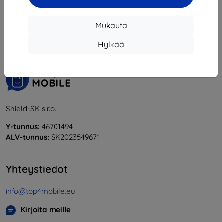
1
-
5
yhteensä
5
.
Mukauta
«
1
»
Hylkää
Shield-SK s.r.o.
Y-tunnus:
46701494
ALV-tunnus:
SK2023549671
Yhteystiedot
info@top4mobile.eu
Kirjoita meille