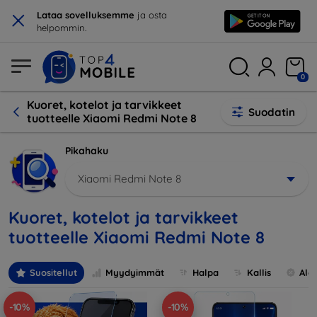
×
Lataa sovelluksemme
ja osta
helpommin.
0
Kuoret, kotelot ja tarvikkeet
Suodatin
tuotteelle Xiaomi Redmi Note 8
Pikahaku
Xiaomi Redmi Note 8
Kuoret, kotelot ja tarvikkeet
tuotteelle Xiaomi Redmi Note 8
Suositellut
Myydyimmät
Halpa
Kallis
Ale
-10%
-10%