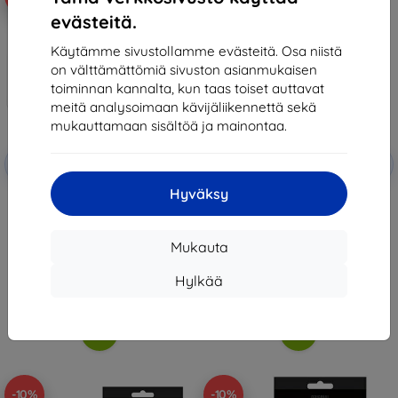
evästeitä.
Käytämme sivustollamme evästeitä. Osa niistä
on välttämättömiä sivuston asianmukaisen
toiminnan kannalta, kun taas toiset auttavat
meitä analysoimaan kävijäliikennettä sekä
mukauttamaan sisältöä ja mainontaa.
Alennus
Alennus
-10%
-10%
EXTRA10
EXTRA10
kupongilla
kupongilla
Hyväksy
3MK Xiaomi Redmi Note 8 - 3mk
3MK Xiaomi Redmi Note 8 - 3mk
FlexibleGlass Lite
Lens Protection
10,90 €
11,90 €
9,81 €
10,71 €
Mukauta
Varastossa 1 kpl
Varastossa > 5 kpl
Hylkää
-10%
-10%