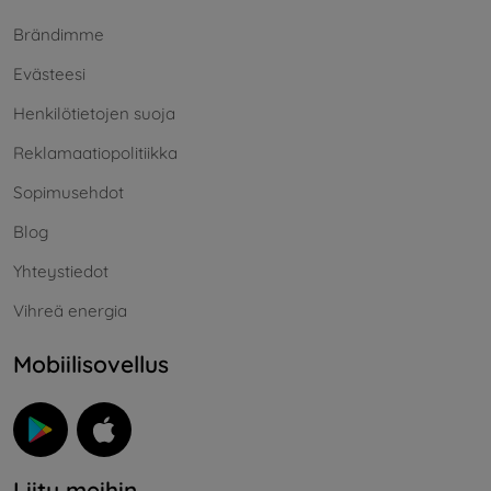
Brändimme
Evästeesi
Henkilötietojen suoja
Reklamaatiopolitiikka
Sopimusehdot
Blog
Yhteystiedot
Vihreä energia
Mobiilisovellus
Liity meihin