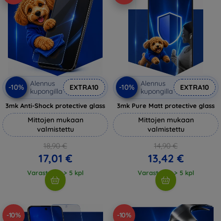
Alennus
Alennus
-10%
-10%
EXTRA10
EXTRA10
kupongilla
kupongilla
3mk Anti-Shock protective glass
3mk Pure Matt protective glass
Mittojen mukaan
Mittojen mukaan
valmistettu
valmistettu
18,90 €
14,90 €
17,01 €
13,42 €
Varastossa > 5 kpl
Varastossa > 5 kpl
-10%
-10%