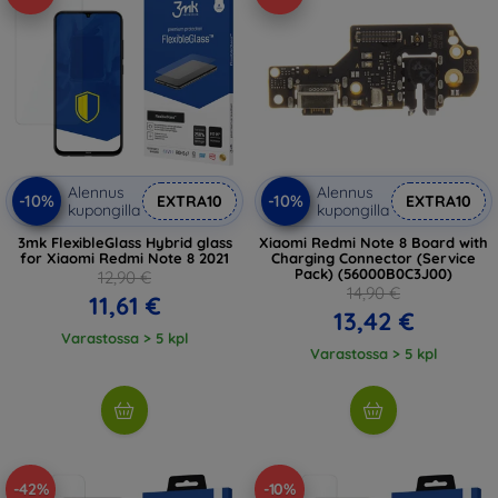
Alennus
Alennus
-10%
-10%
EXTRA10
EXTRA10
kupongilla
kupongilla
3mk FlexibleGlass Hybrid glass
Xiaomi Redmi Note 8 Board with
for Xiaomi Redmi Note 8 2021
Charging Connector (Service
Pack) (56000B0C3J00)
12,90 €
14,90 €
11,61 €
13,42 €
Varastossa > 5 kpl
Varastossa > 5 kpl
-42%
-10%