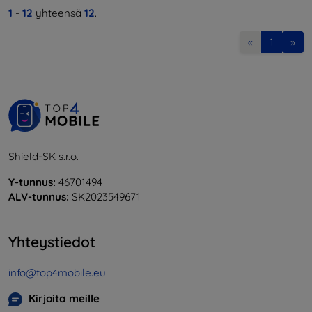
1
-
12
yhteensä
12
.
«
1
»
Shield-SK s.r.o.
Y-tunnus:
46701494
ALV-tunnus:
SK2023549671
Yhteystiedot
info@top4mobile.eu
Kirjoita meille