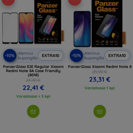
Alennus
Alennus
-10%
-10%
EXTRA10
EXTRA10
kupongilla
kupongilla
PanzerGlass E2E Regular Xiaomi
PanzerGlass Xiaomi Redmi Note 8
Redmi Note 8A Case Friendly
25,90 €
(8018)
23,31 €
24,90 €
22,41 €
Varastossa 1 kpl
Varastossa > 5 kpl