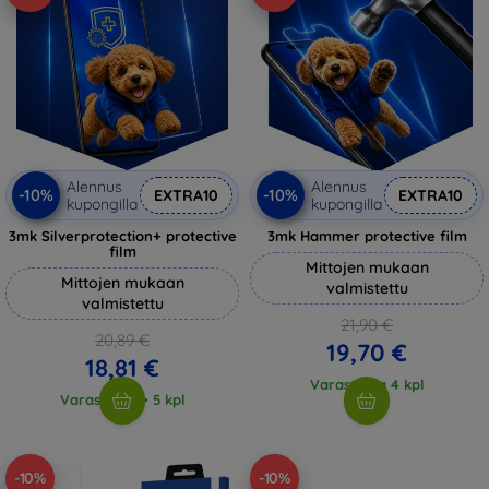
Alennus
Alennus
-10%
-10%
EXTRA10
EXTRA10
kupongilla
kupongilla
3mk Silverprotection+ protective
3mk Hammer protective film
film
Mittojen mukaan
Mittojen mukaan
valmistettu
valmistettu
21,90 €
20,89 €
19,70 €
18,81 €
Varastossa 4 kpl
Varastossa > 5 kpl
-10%
-10%