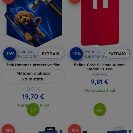
Alennus
Alennus
-10%
-10%
EXTRA10
EXTRA10
kupongilla
kupongilla
3mk Hammer protective film
Beline Case Silicone Xiaomi
Redmi 9T red
Mittojen mukaan
10,90 €
valmistettu
9,81 €
21,90 €
Varastossa 3 kpl
19,70 €
Varastossa 4 kpl
-10%
-10%