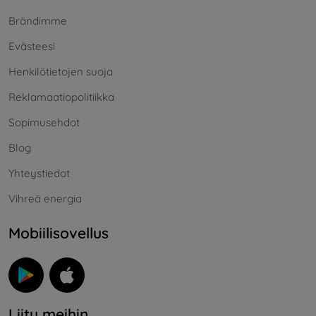
Brändimme
Evästeesi
Henkilötietojen suoja
Reklamaatiopolitiikka
Sopimusehdot
Blog
Yhteystiedot
Vihreä energia
Mobiilisovellus
Liity meihin