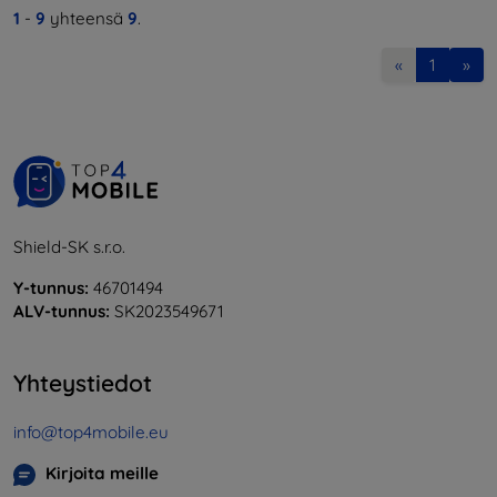
1
-
9
yhteensä
9
.
«
1
»
Shield-SK s.r.o.
Y-tunnus:
46701494
ALV-tunnus:
SK2023549671
Yhteystiedot
info@top4mobile.eu
Kirjoita meille