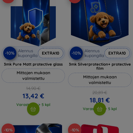
Alennus
Alennus
-10%
-10%
EXTRA10
EXTRA10
kupongilla
kupongilla
3mk Pure Matt protective glass
3mk Silverprotection+ protective
film
Mittojen mukaan
Mittojen mukaan
valmistettu
valmistettu
14,90 €
20,89 €
13,42 €
18,81 €
Varastossa > 5 kpl
Varastossa > 5 kpl
-10%
-10%