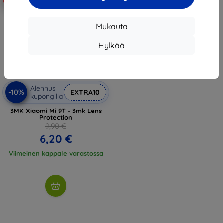
Mukauta
Hylkää
Alennus
-10%
EXTRA10
kupongilla
3MK Xiaomi Mi 9T - 3mk Lens
Protection
9,90 €
6,20 €
Viimeinen kappale varastossa