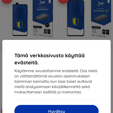
Alennus
Alennus
-10%
-10%
EXTRA10
EXTRA10
kupongilla
kupongilla
Tämä verkkosivusto käyttää
3MK FlexibleGlass Xiaomi Mi9T
3MK Xiaomi Mi 9T - 3mk
Hybrid Glass
FlexibleGlass Lite
evästeitä.
12,90 €
10,90 €
11,61 €
9,81 €
Käytämme sivustollamme evästeitä. Osa niistä
on välttämättömiä sivuston asianmukaisen
Varastossa > 5 kpl
Varastossa 1 kpl
toiminnan kannalta, kun taas toiset auttavat
meitä analysoimaan kävijäliikennettä sekä
mukauttamaan sisältöä ja mainontaa.
Hyväksy
-37%