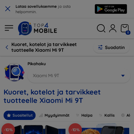
×
Lataa sovelluksemme
ja osta
helpommin.
0
Kuoret, kotelot ja tarvikkeet
Suodatin
tuotteelle Xiaomi Mi 9T
Pikahaku
Xiaomi Mi 9T
Kuoret, kotelot ja tarvikkeet
tuotteelle Xiaomi Mi 9T
Suositellut
Myydyimmät
Halpa
Kallis
Ale
-10%
-10%