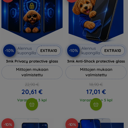
Alennus
Alennus
-10%
-10%
EXTRA10
EXTRA10
kupongilla
kupongilla
3mk Privacy protective glass
3mk Anti-Shock protective glass
Mittojen mukaan
Mittojen mukaan
valmistettu
valmistettu
22,90 €
18,90 €
20,61 €
17,01 €
Varastossa 3 kpl
Varastossa > 5 kpl
-10%
-10%