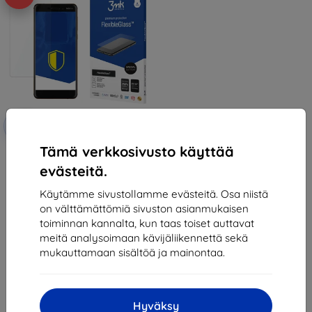
Alennus
-10%
EXTRA10
kupongilla
Tämä verkkosivusto käyttää
3MK FlexibleGlass Nokia 6.1 2018
Hybrid Glass
evästeitä.
12,90 €
11,61 €
Käytämme sivustollamme evästeitä. Osa niistä
on välttämättömiä sivuston asianmukaisen
Varastossa > 5 kpl
toiminnan kannalta, kun taas toiset auttavat
meitä analysoimaan kävijäliikennettä sekä
mukauttamaan sisältöä ja mainontaa.
Hyväksy