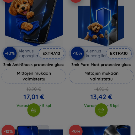
Alennus
Alennus
-10%
-10%
EXTRA10
EXTRA10
kupongilla
kupongilla
3mk Anti-Shock protective glass
3mk Pure Matt protective glass
Mittojen mukaan
Mittojen mukaan
valmistettu
valmistettu
18,90 €
14,90 €
17,01 €
13,42 €
Varastossa > 5 kpl
Varastossa > 5 kpl
-10%
-10%