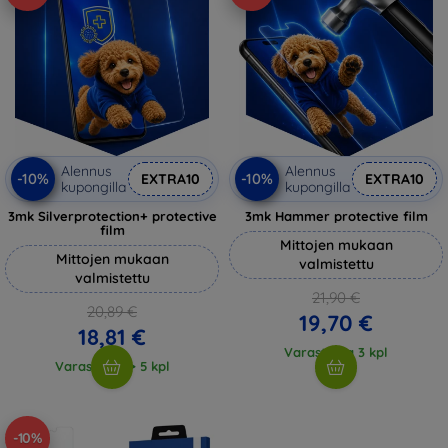
Alennus
Alennus
-10%
-10%
EXTRA10
EXTRA10
kupongilla
kupongilla
3mk Silverprotection+ protective
3mk Hammer protective film
film
Mittojen mukaan
Mittojen mukaan
valmistettu
valmistettu
21,90 €
20,89 €
19,70 €
18,81 €
Varastossa 3 kpl
Varastossa > 5 kpl
-10%