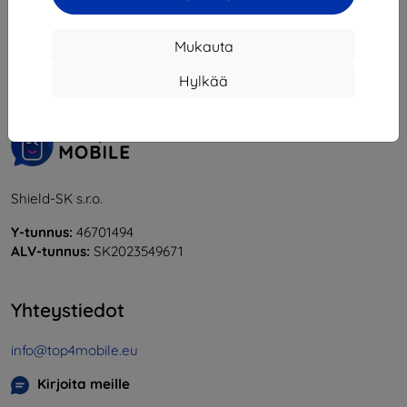
1
-
5
yhteensä
5
.
Mukauta
«
1
»
Hylkää
Shield-SK s.r.o.
Y-tunnus:
46701494
ALV-tunnus:
SK2023549671
Yhteystiedot
info@top4mobile.eu
Kirjoita meille