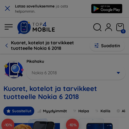
×
Lataa sovelluksemme
ja osta
helpommin.
0
Kuoret, kotelot ja tarvikkeet
Suodatin
tuotteelle Nokia 6 2018
Pikahaku
Nokia 6 2018
Kuoret, kotelot ja tarvikkeet
tuotteelle Nokia 6 2018
Suositellut
Myydyimmät
Halpa
Kallis
Ale
-10%
-10%