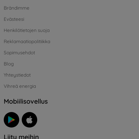
Brändimme
Evästeesi
Henkilötietojen suoja
Reklamaatiopolitiikka
Sopimusehdot
Blog
Yhteystiedot
Vihreä energia
Mobiilisovellus
Liity meihin