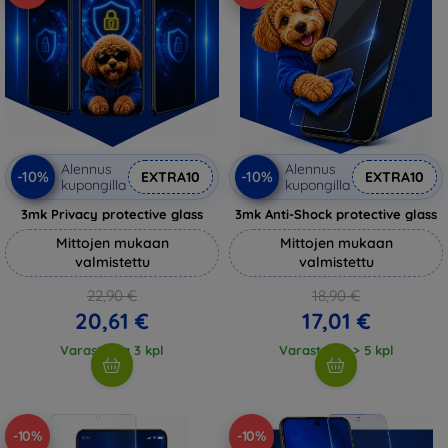
Alennus
Alennus
-10%
-10%
EXTRA10
EXTRA10
kupongilla
kupongilla
3mk Privacy protective glass
3mk Anti-Shock protective glass
Mittojen mukaan
Mittojen mukaan
valmistettu
valmistettu
22,90 €
18,90 €
20,61 €
17,01 €
Varastossa 3 kpl
Varastossa > 5 kpl
-10%
-10%