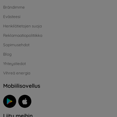
Brändimme
Evästeesi
Henkilötietojen suoja
Reklamaatiopolitiikka
Sopimusehdot
Blog
Yhteystiedot
Vihreä energia
Mobiilisovellus
Liity meihin