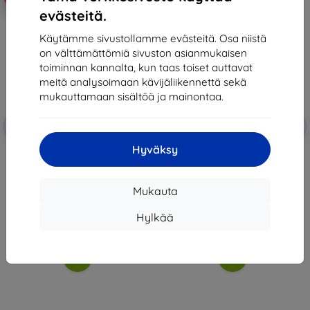
evästeitä.
Käytämme sivustollamme evästeitä. Osa niistä
on välttämättömiä sivuston asianmukaisen
toiminnan kannalta, kun taas toiset auttavat
meitä analysoimaan kävijäliikennettä sekä
mukauttamaan sisältöä ja mainontaa.
Alennus
Alennus
-10%
-10%
EXTRA10
EXTRA10
kupongilla
kupongilla
Hyväksy
Odzu Glass Screen Protector -
Odzu Glass Screen Protector -
Xiaomi Redmi 5A Black
Xiaomi Redmi Note 5A Black
13,90 €
13,90 €
8,90 €
8,90 €
Mukauta
Viimeinen kappale varastossa
Viimeinen kappale varastossa
Hylkää