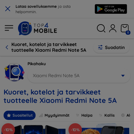
×
Lataa sovelluksemme
ja osta
helpommin.
0
Kuoret, kotelot ja tarvikkeet
Suodatin
tuotteelle Xiaomi Redmi Note 5A
Pikahaku
Xiaomi Redmi Note 5A
Kuoret, kotelot ja tarvikkeet
tuotteelle Xiaomi Redmi Note 5A
Suositellut
Myydyimmät
Halpa
Kallis
Ale
-10%
-10%