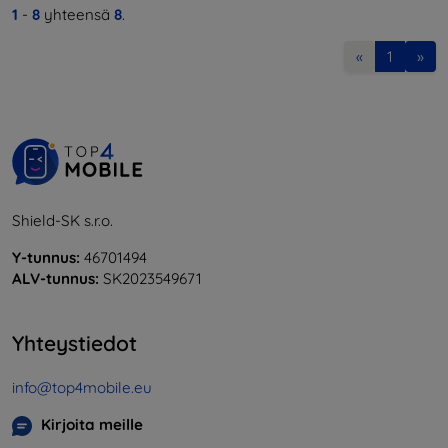
1
-
8
yhteensä
8
.
«
1
»
Shield-SK s.r.o.
Y-tunnus:
46701494
ALV-tunnus:
SK2023549671
Yhteystiedot
info@top4mobile.eu
Kirjoita meille