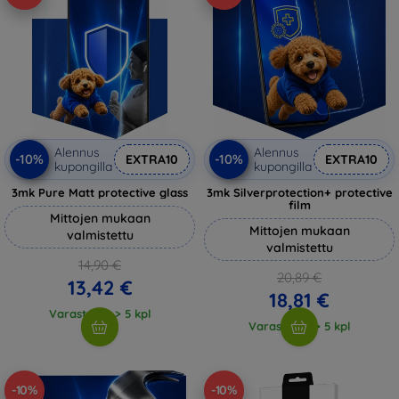
Alennus
Alennus
-10%
-10%
EXTRA10
EXTRA10
kupongilla
kupongilla
3mk Pure Matt protective glass
3mk Silverprotection+ protective
film
Mittojen mukaan
Mittojen mukaan
valmistettu
valmistettu
14,90 €
20,89 €
13,42 €
18,81 €
Varastossa > 5 kpl
Varastossa > 5 kpl
-10%
-10%