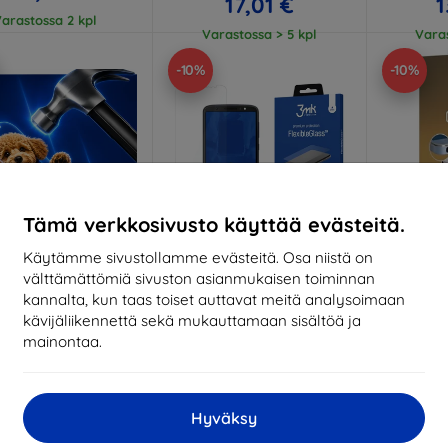
17,01 €
1
arastossa 2 kpl
Varastossa > 5 kpl
Varas
-10%
-10%
Tämä verkkosivusto käyttää evästeitä.
Käytämme sivustollamme evästeitä. Osa niistä on
välttämättömiä sivuston asianmukaisen toiminnan
Alennus
Alennus
A
%
-10%
-10%
EXTRA10
EXTRA10
kannalta, kun taas toiset auttavat meitä analysoimaan
kupongilla
kupongilla
k
kävijäliikennettä sekä mukauttamaan sisältöä ja
Hammer protective
3MK FlexibleGlass Motorola
3MK Fl
mainontaa.
film
Moto G6 Hybrid Glass
Motorol
G
12,90 €
ittojen mukaan
11,61 €
valmistettu
1
Hyväksy
Varastossa > 5 kpl
21,90 €
Varas