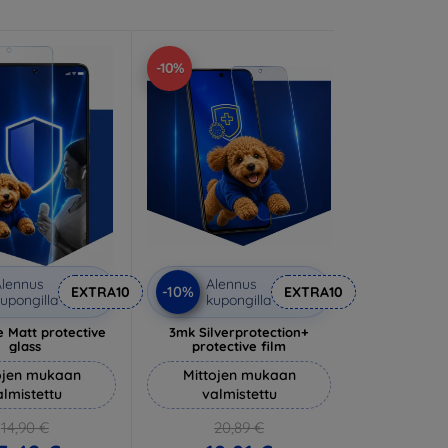
-10%
lennus
Alennus
-10%
EXTRA10
EXTRA10
upongilla
kupongilla
 Matt protective
3mk Silverprotection+
glass
protective film
ojen mukaan
Mittojen mukaan
almistettu
valmistettu
14,90 €
20,89 €