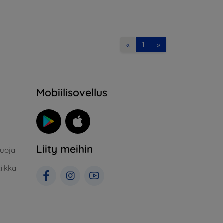
«
1
»
Mobiilisovellus
Liity meihin
suoja
iikka