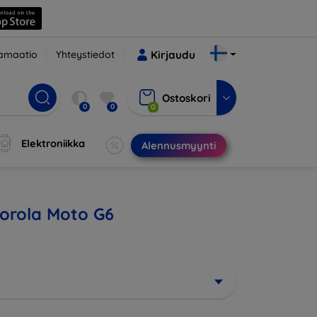
amaatio
Yhteystiedot
Kirjaudu
Ostoskori
0
0
0
Elektroniikka
Alennusmyynti
torola Moto G6