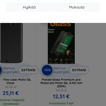
19,70 €
Hylkää
Mukauta
arastossa 4 kpl
-64%
Alennus
Alennus
%
-10%
EXTRA10
EXTRA10
kupongilla
kupongilla
 - Flex case Moto G6,
PanzerGlass Premium pre
Clear
Motorola Moto G6, 0.40 mm
(6514)
41,90 €
34,91 €
25,11 €
12,51 €
iimeinen kappale
Varastossa 3 kpl
varastossa