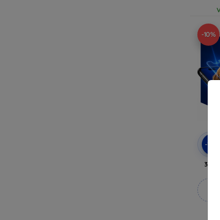
V
-10%
-10
3mk 
M