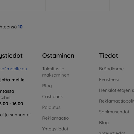
hteensä
10
.
ystiedot
Ostaminen
Tiedot
op4mobile.eu
Toimitus ja
Brändimme
maksaminen
Evästeesi
rjoita meille
Blog
Henkilötietojen 
taista
Cashback
aihin:
Reklamaatiopolit
8:00 - 16:00
Palautus
Sopimusehdot
i ja sunnuntai:
Reklamaatio
Blog
Yhteystiedot
Yhteystiedot