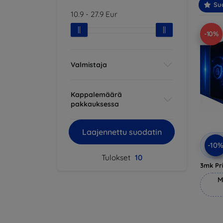
Suo
10.9
-
27.9
Eur
-10%
Valmistaja
Kappalemäärä
pakkauksessa
Laajennettu suodatin
-10
Tulokset
10
3mk Pri
M