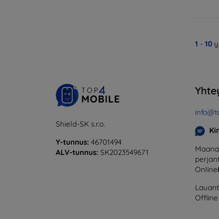
1
-
10
y
Yhte
info@t
Shield-SK s.r.o.
Ki
Y-tunnus:
46701494
Maanan
ALV-tunnus:
SK2023549671
perjant
Online
Lauanta
Offline