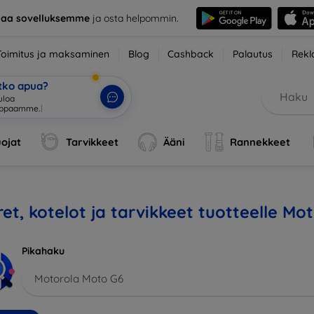
taa sovelluksemme
ja osta helpommin.
Toimitus ja maksaminen
Blog
Cashback
Palautus
Rekl
etko apua?
uloa v
|
ojat
Tarvikkeet
Ääni
Rannekkeet
et, kotelot ja tarvikkeet tuotteelle Mo
Pikahaku
Motorola Moto G6