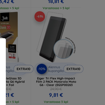
3,42 €
18,81 €
tossa > 5 kpl
Varastossa > 5 kpl
-61%
lennus
Alennus
-10%
EXTRA10
EXTRA10
upongilla
kupongilla
exibleGlass 3D
Eiger Tri Flex High-Impact
a Moto G6 Hybrid
Film 2 PACK Motorola Moto
lass + Foil
G6 - Clear (EGSP00263
16,90 €
24,90 €
5,21 €
9,81 €
tossa > 5 kpl
Varastossa 3 kpl