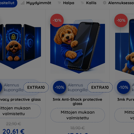
sitellut
Myydyimmät
Halpa
Kallis
Alennuksessa
-10%
-10%
Alennus
Alennus
A
%
-10%
-10%
EXTRA10
EXTRA10
kupongilla
kupongilla
k
vacy protective glass
3mk Anti-Shock protective
3mk Pure
glass
ittojen mukaan
Mittojen mukaan
Mitt
valmistettu
valmistettu
v
22,90 €
18,90 €
20,61 €