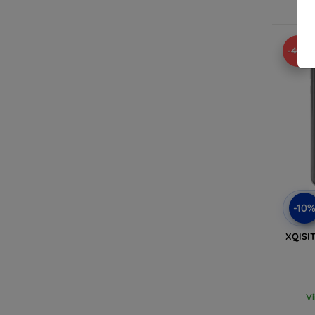
V
-40%
-10
XQISIT
V