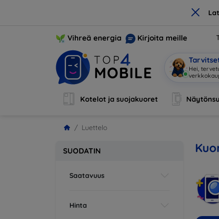
×
La
Vihreä energia
Kirjoita meille
Tarvits
Hei, tervet
Kotelot ja suojakuoret
Näytönsu
Luettelo
Kuor
SUODATIN
Saatavuus
Hinta