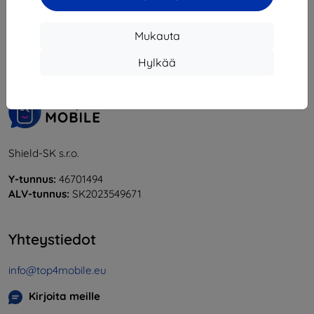
1
-
5
yhteensä
5
.
Mukauta
«
1
»
Hylkää
Shield-SK s.r.o.
Y-tunnus:
46701494
ALV-tunnus:
SK2023549671
Yhteystiedot
info@top4mobile.eu
Kirjoita meille