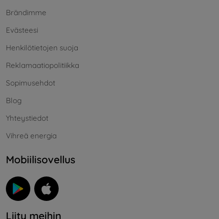
Brändimme
Evästeesi
Henkilötietojen suoja
Reklamaatiopolitiikka
Sopimusehdot
Blog
Yhteystiedot
Vihreä energia
Mobiilisovellus
Liity meihin