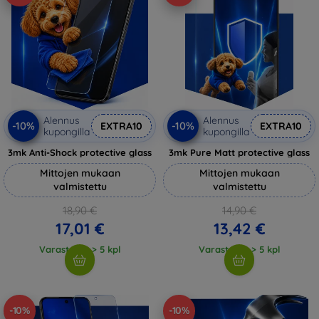
Alennus
Alennus
-10%
-10%
EXTRA10
EXTRA10
kupongilla
kupongilla
3mk Anti-Shock protective glass
3mk Pure Matt protective glass
Mittojen mukaan
Mittojen mukaan
valmistettu
valmistettu
18,90 €
14,90 €
17,01 €
13,42 €
Varastossa > 5 kpl
Varastossa > 5 kpl
-10%
-10%