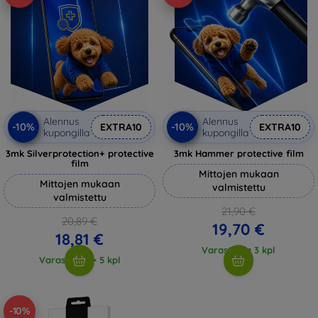
Alennus
Alennus
-10%
-10%
EXTRA10
EXTRA10
kupongilla
kupongilla
3mk Silverprotection+ protective
3mk Hammer protective film
film
Mittojen mukaan
Mittojen mukaan
valmistettu
valmistettu
21,90 €
20,89 €
19,70 €
18,81 €
Varastossa 3 kpl
Varastossa > 5 kpl
-10%