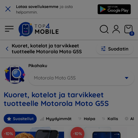
×
Lataa sovelluksemme
ja osta
helpommin.
0
Kuoret, kotelot ja tarvikkeet
Suodatin
tuotteelle Motorola Moto G5S
Pikahaku
Motorola Moto G5S
Kuoret, kotelot ja tarvikkeet
tuotteelle Motorola Moto G5S
Suositellut
Myydyimmät
Halpa
Kallis
Ale
-10%
-10%