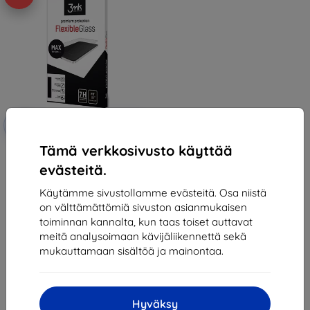
Alennus
-10%
EXTRA10
kupongilla
Tämä verkkosivusto käyttää
3MK FlexibleGlass Max Moto G5S
black
evästeitä.
15,90 €
14,31 €
Käytämme sivustollamme evästeitä. Osa niistä
on välttämättömiä sivuston asianmukaisen
Varastossa > 5 kpl
toiminnan kannalta, kun taas toiset auttavat
meitä analysoimaan kävijäliikennettä sekä
mukauttamaan sisältöä ja mainontaa.
Hyväksy