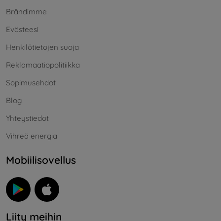
Brändimme
Evästeesi
Henkilötietojen suoja
Reklamaatiopolitiikka
Sopimusehdot
Blog
Yhteystiedot
Vihreä energia
Mobiilisovellus
Liity meihin