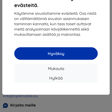
1
-
4
yhteensä
4
.
evästeitä.
«
1
»
Käytämme sivustollamme evästeitä. Osa niistä
on välttämättömiä sivuston asianmukaisen
toiminnan kannalta, kun taas toiset auttavat
meitä analysoimaan kävijäliikennettä sekä
mukauttamaan sisältöä ja mainontaa.
Hyväksy
Shield-SK s.r.o.
Y-tunnus:
46701494
Mukauta
ALV-tunnus:
SK2023549671
Hylkää
Yhteystiedot
info@top4mobile.eu
Kirjoita meille