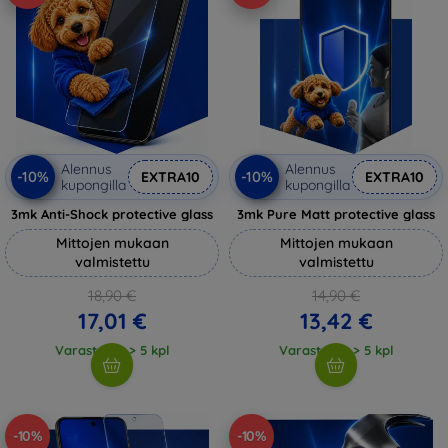
Alennus
Alennus
-10%
-10%
EXTRA10
EXTRA10
kupongilla
kupongilla
3mk Anti-Shock protective glass
3mk Pure Matt protective glass
Mittojen mukaan
Mittojen mukaan
valmistettu
valmistettu
18,90 €
14,90 €
17,01 €
13,42 €
Varastossa > 5 kpl
Varastossa > 5 kpl
-10%
-10%