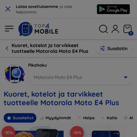
×
Lataa sovelluksemme
ja osta
helpommin.
0
Kuoret, kotelot ja tarvikkeet
Suodatin
tuotteelle Motorola Moto E4 Plus
Pikahaku
Motorola Moto E4 Plus
Kuoret, kotelot ja tarvikkeet
tuotteelle Motorola Moto E4 Plus
Suositellut
Myydyimmät
Halpa
Kallis
Ale
-10%
-10%