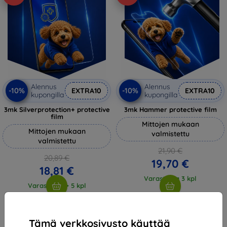
Alennus
Alennus
-10%
-10%
EXTRA10
EXTRA10
kupongilla
kupongilla
3mk Silverprotection+ protective
3mk Hammer protective film
film
Mittojen mukaan
Mittojen mukaan
valmistettu
valmistettu
21,90 €
20,89 €
19,70 €
18,81 €
Varastossa 3 kpl
Varastossa > 5 kpl
Tämä verkkosivusto käyttää