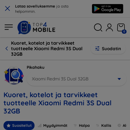
×
Lataa sovelluksemme
ja osta
helpommin.
0
Kuoret, kotelot ja tarvikkeet
tuotteelle Xiaomi Redmi 3S Dual
Suodatin
32GB
Pikahaku
Xiaomi Redmi 3S Dual 32GB
Kuoret, kotelot ja tarvikkeet
tuotteelle Xiaomi Redmi 3S Dual
32GB
Suositellut
Myydyimmät
Halpa
Kallis
Ale