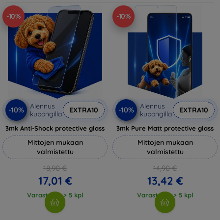
-10%
-10%
Alennus
Alennus
-10%
-10%
EXTRA10
EXTRA10
kupongilla
kupongilla
3mk Anti-Shock protective glass
3mk Pure Matt protective glass
Mittojen mukaan
Mittojen mukaan
valmistettu
valmistettu
18,90 €
14,90 €
17,01 €
13,42 €
Varastossa > 5 kpl
Varastossa > 5 kpl