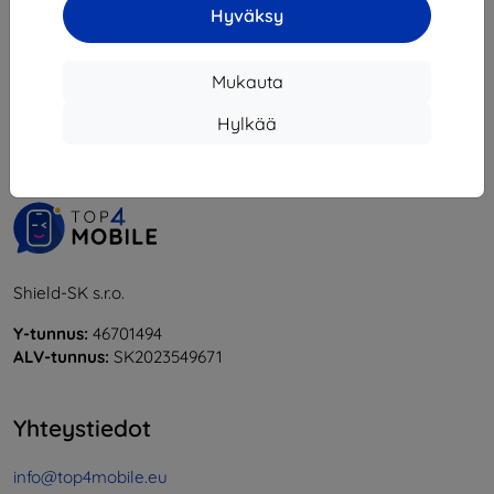
Hyväksy
1
-
5
yhteensä
5
.
Mukauta
«
1
»
Hylkää
Shield-SK s.r.o.
Y-tunnus:
46701494
ALV-tunnus:
SK2023549671
Yhteystiedot
info@top4mobile.eu