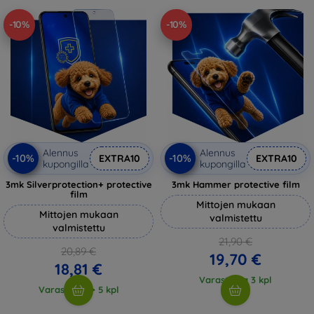
-10%
-10%
Alennus
Alennus
-10%
-10%
EXTRA10
EXTRA10
kupongilla
kupongilla
3mk Silverprotection+ protective
3mk Hammer protective film
film
Mittojen mukaan
Mittojen mukaan
valmistettu
valmistettu
21,90 €
20,89 €
19,70 €
18,81 €
Varastossa 3 kpl
Varastossa > 5 kpl