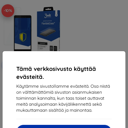
-10%
Alennus
-10%
EXTRA10
kupongilla
Tämä verkkosivusto käyttää
evästeitä.
3MK FlexibleGlass Xiaomi Redmi
3s Hybrid Glass
12,90 €
Käytämme sivustollamme evästeitä. Osa niistä
11,61 €
on välttämättömiä sivuston asianmukaisen
toiminnan kannalta, kun taas toiset auttavat
Varastossa > 5 kpl
meitä analysoimaan kävijäliikennettä sekä
mukauttamaan sisältöä ja mainontaa.