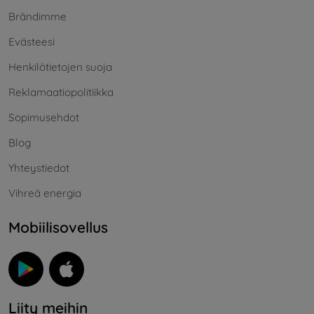
Brändimme
Evästeesi
Henkilötietojen suoja
Reklamaatiopolitiikka
Sopimusehdot
Blog
Yhteystiedot
Vihreä energia
Mobiilisovellus
Liity meihin