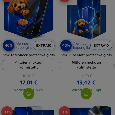
Alennus
Alennus
-10%
-10%
EXTRA10
EXTRA10
kupongilla
kupongilla
3mk Anti-Shock protective glass
3mk Pure Matt protective glass
Mittojen mukaan
Mittojen mukaan
valmistettu
valmistettu
18,90 €
14,90 €
17,01 €
13,42 €
Varastossa > 5 kpl
Varastossa > 5 kpl
-10%
-10%