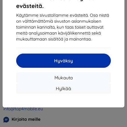
1
-
4
yhteensä
4
.
evästeitä.
«
1
»
Käytämme sivustollamme evästeitä. Osa niistä
on välttämättömiä sivuston asianmukaisen
toiminnan kannalta, kun taas toiset auttavat
meitä analysoimaan kävijäliikennettä sekä
mukauttamaan sisältöä ja mainontaa.
Hyväksy
Shield-SK s.r.o.
Y-tunnus:
46701494
Mukauta
ALV-tunnus:
SK2023549671
Hylkää
Yhteystiedot
info@top4mobile.eu
Kirjoita meille