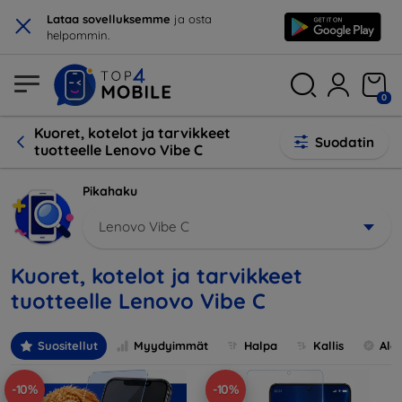
×
Lataa sovelluksemme
ja osta
helpommin.
0
Kuoret, kotelot ja tarvikkeet
Suodatin
tuotteelle Lenovo Vibe C
Pikahaku
Lenovo Vibe C
Kuoret, kotelot ja tarvikkeet
tuotteelle Lenovo Vibe C
Suositellut
Myydyimmät
Halpa
Kallis
Ale
-10%
-10%