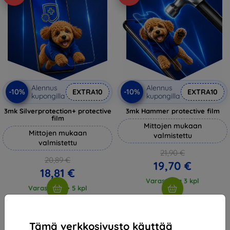
Alennus
Alennus
-10%
-10%
EXTRA10
EXTRA10
kupongilla
kupongilla
3mk Silverprotection+ protective
3mk Hammer protective film
film
Mittojen mukaan
Mittojen mukaan
valmistettu
valmistettu
21,90 €
20,89 €
19,70 €
18,81 €
Varastossa 3 kpl
Varastossa > 5 kpl
Tämä verkkosivusto käyttää