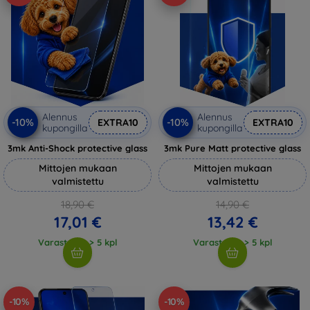
Alennus
Alennus
-10%
-10%
EXTRA10
EXTRA10
kupongilla
kupongilla
3mk Anti-Shock protective glass
3mk Pure Matt protective glass
Mittojen mukaan
Mittojen mukaan
valmistettu
valmistettu
18,90 €
14,90 €
17,01 €
13,42 €
Varastossa > 5 kpl
Varastossa > 5 kpl
-10%
-10%