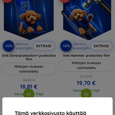
Alennus
Alennus
-10%
-10%
EXTRA10
EXTRA10
kupongilla
kupongilla
3mk Silverprotection+ protective
3mk Hammer protective film
film
Mittojen mukaan
Mittojen mukaan
valmistettu
valmistettu
21,90 €
20,89 €
19,70 €
18,81 €
Varastossa 3 kpl
Varastossa > 5 kpl
Tämä verkkosivusto käyttää