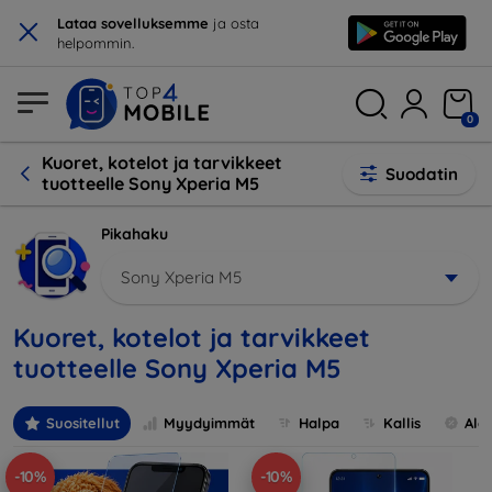
×
Lataa sovelluksemme
ja osta
helpommin.
0
Kuoret, kotelot ja tarvikkeet
Suodatin
tuotteelle Sony Xperia M5
Pikahaku
Sony Xperia M5
Kuoret, kotelot ja tarvikkeet
tuotteelle Sony Xperia M5
Suositellut
Myydyimmät
Halpa
Kallis
Ale
-10%
-10%