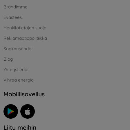
Brändimme
Evästeesi
Henkilötietojen suoja
Reklamaatiopolitiikka
Sopimusehdot
Blog
Yhteystiedot
Vihreä energia
Mobiilisovellus
Liity meihin