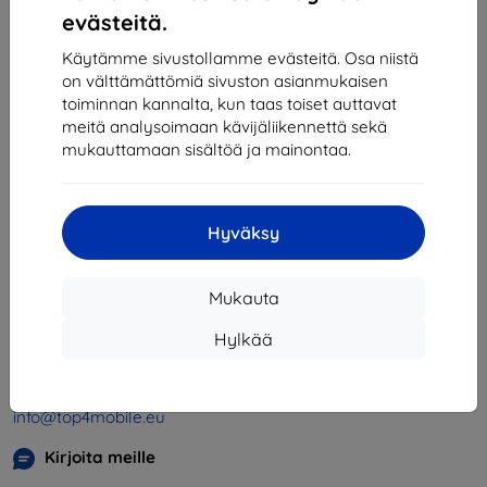
1
-
4
yhteensä
4
.
evästeitä.
«
1
»
Käytämme sivustollamme evästeitä. Osa niistä
on välttämättömiä sivuston asianmukaisen
toiminnan kannalta, kun taas toiset auttavat
meitä analysoimaan kävijäliikennettä sekä
mukauttamaan sisältöä ja mainontaa.
Hyväksy
Shield-SK s.r.o.
Y-tunnus:
46701494
Mukauta
ALV-tunnus:
SK2023549671
Hylkää
Yhteystiedot
info@top4mobile.eu
Kirjoita meille