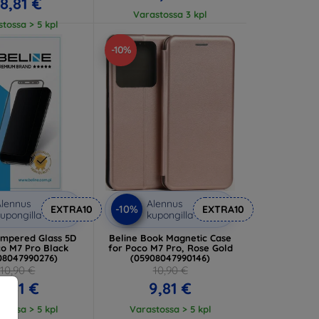
18,81 €
Varastossa 3 kpl
tossa > 5 kpl
-10%
lennus
Alennus
-10%
EXTRA10
EXTRA10
upongilla
kupongilla
empered Glass 5D
Beline Book Magnetic Case
co M7 Pro Black
for Poco M7 Pro, Rose Gold
08047990276)
(05908047990146)
10,90 €
10,90 €
9,81 €
9,81 €
tossa > 5 kpl
Varastossa > 5 kpl