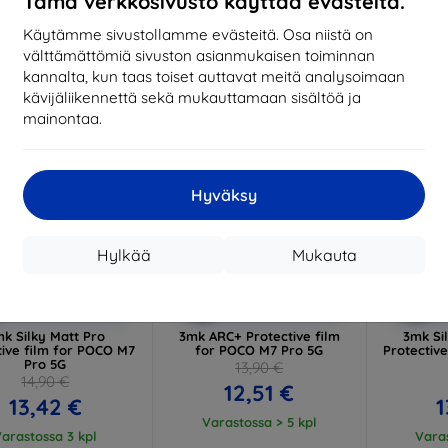
Tämä verkkosivusto käyttää evästeitä.
Käytämme sivustollamme evästeitä. Osa niistä on
välttämättömiä sivuston asianmukaisen toiminnan
-10%
-10%
kannalta, kun taas toiset auttavat meitä analysoimaan
kävijäliikennettä sekä mukauttamaan sisältöä ja
mainontaa.
Hyväksy
Hylkää
Mukauta
Alennus
Alennus
A
%
-10%
-10%
EXTRA10
EXTRA10
kupongilla
kupongilla
k
k Silky Matt Pro
3mk ARC+ Protective film
3mk Si
tive film for POCO M7
for POCO M7 Pro 5G
Protectiv
Pro 5G
13,90 €
14,90 €
12,51 €
13,42 €
1
Varastossa > 5 kpl
arastossa 3 kpl
Varas