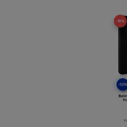
-10%
-10
Beli
P
V