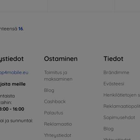
hteensä
16
.
ystiedot
Ostaminen
Tiedot
op4mobile.eu
Toimitus ja
Brändimme
maksaminen
Evästeesi
rjoita meille
Blog
Henkilötietojen 
taista
Cashback
aihin:
Reklamaatiopolit
8:00 - 16:00
Palautus
Sopimusehdot
i ja sunnuntai:
Reklamaatio
Blog
Yhteystiedot
Yhteystiedot