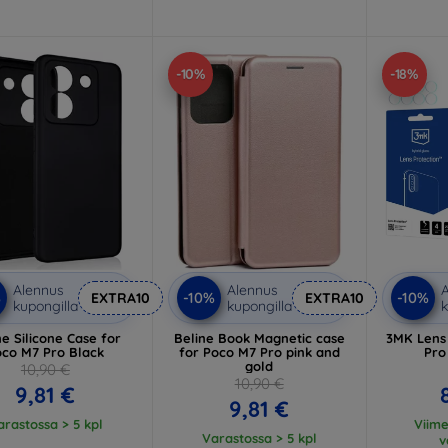
-10%
-18%
Alennus
Alennus
A
%
-10%
-10%
EXTRA10
EXTRA10
kupongilla
kupongilla
k
ne Silicone Case for
Beline Book Magnetic case
3MK Lens
oco M7 Pro Black
for Poco M7 Pro pink and
Pro
gold
10,90 €
10,90 €
9,81 €
9,81 €
arastossa > 5 kpl
Viim
Varastossa > 5 kpl
v