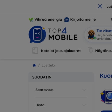
×
La
Vihreä energia
Kirjoita meille
Tarvits
Hei
|
Kotelot ja suojakuoret
Näytönsu
Luettelo
Kuor
SUODATIN
Saatavuus
Hinta