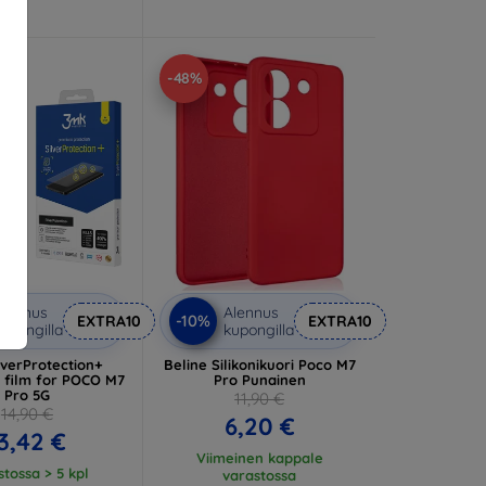
-48%
lennus
Alennus
-10%
EXTRA10
EXTRA10
upongilla
kupongilla
lverProtection+
Beline Silikonikuori Poco M7
e film for POCO M7
Pro Punainen
Pro 5G
11,90 €
14,90 €
6,20 €
3,42 €
Viimeinen kappale
tossa > 5 kpl
varastossa