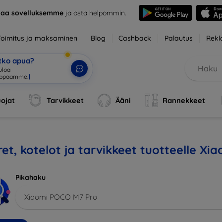
taa sovelluksemme
ja osta helpommin.
Toimitus ja maksaminen
Blog
Cashback
Palautus
Rekl
etko apua?
ojat
Tarvikkeet
Ääni
Rannekkeet
et, kotelot ja tarvikkeet tuotteelle X
Pikahaku
Xiaomi POCO M7 Pro