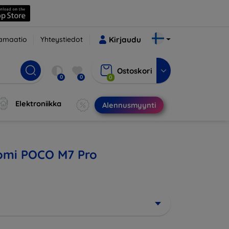
amaatio
Yhteystiedot
Kirjaudu
Ostoskori
0
0
0
Elektroniikka
Alennusmyynti
iaomi POCO M7 Pro