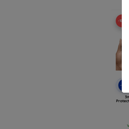
-10%
-10
3m
Protec
V