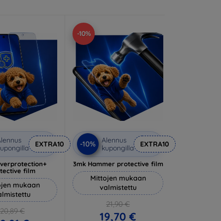
-10%
lennus
Alennus
-10%
EXTRA10
EXTRA10
upongilla
kupongilla
lverprotection+
3mk Hammer protective film
tective film
Mittojen mukaan
ojen mukaan
valmistettu
almistettu
21,90 €
20,89 €
19,70 €