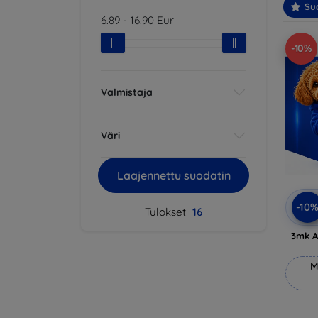
Suo
6.89
-
16.90
Eur
-10%
Valmistaja
Väri
Laajennettu suodatin
-10
Tulokset
16
3mk A
M