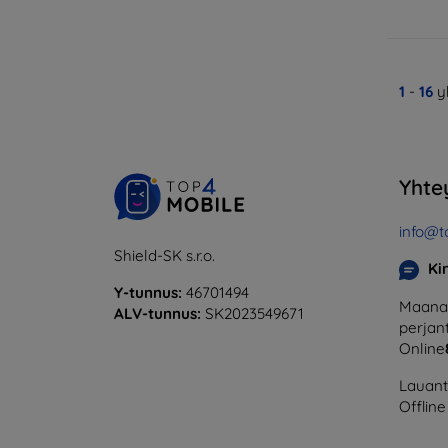
1
-
16
y
Yhte
info@t
Shield-SK s.r.o.
Ki
Y-tunnus:
46701494
Maanan
ALV-tunnus:
SK2023549671
perjant
Online
Lauanta
Offline