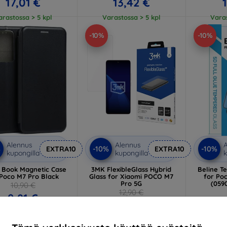
17,01 €
13,42 €
arastossa > 5 kpl
Varastossa > 5 kpl
Varas
-10%
-10%
Alennus
Alennus
A
%
-10%
-10%
EXTRA10
EXTRA10
kupongilla
kupongilla
k
e Book Magnetic Case
3MK FlexibleGlass Hybrid
Beline T
 Poco M7 Pro Black
Glass for Xiaomi POCO M7
for Po
Pro 5G
(059
10,90 €
12,90 €
9,81 €
11,61 €
arastossa > 5 kpl
Varastossa > 5 kpl
Varas