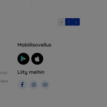
«
1
»
Mobiilisovellus
Liity meihin
suoja
iikka