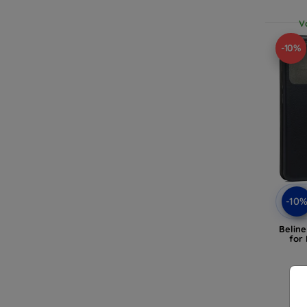
V
-10%
-10
Belin
for
V