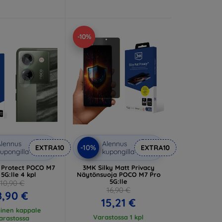
-10%
lennus
Alennus
-10%
EXTRA10
EXTRA10
upongilla
kupongilla
 Protect POCO M7
3MK Silky Matt Privacy
 5G:lle 4 kpl
Näytönsuoja POCO M7 Pro
5G:lle
10,90 €
16,90 €
8,90 €
15,21 €
einen kappale
Varastossa 1 kpl
arastossa