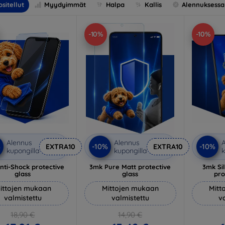
sitellut
Myydyimmät
Halpa
Kallis
Alennuksessa
-10%
-10%
Alennus
Alennus
A
%
-10%
-10%
EXTRA10
EXTRA10
kupongilla
kupongilla
k
nti-Shock protective
3mk Pure Matt protective
3mk Si
glass
glass
pro
ittojen mukaan
Mittojen mukaan
Mitt
valmistettu
valmistettu
v
18,90 €
14,90 €