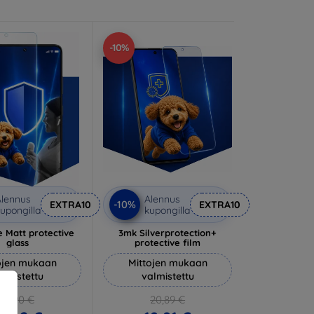
-10%
lennus
Alennus
-10%
EXTRA10
EXTRA10
upongilla
kupongilla
 Matt protective
3mk Silverprotection+
glass
protective film
ojen mukaan
Mittojen mukaan
almistettu
valmistettu
14,90 €
20,89 €