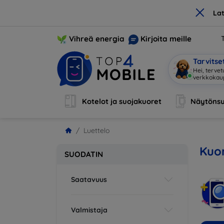
×
La
Vihreä energia
Kirjoita meille
Tarvits
Hei, terve
Kotelot ja suojakuoret
Näytönsu
Luettelo
Kuor
SUODATIN
Saatavuus
Valmistaja