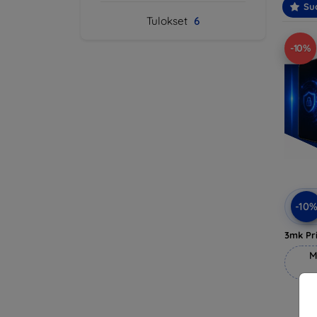
Suo
Tulokset
6
-10%
-10
3mk Pri
M