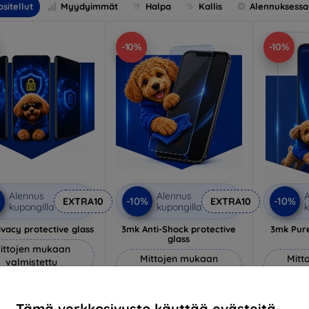
sitellut
Myydyimmät
Halpa
Kallis
Alennuksessa
-10%
-10%
Alennus
Alennus
A
%
-10%
-10%
EXTRA10
EXTRA10
kupongilla
kupongilla
k
vacy protective glass
3mk Anti-Shock protective
3mk Pure
glass
ittojen mukaan
Mittojen mukaan
Mitt
valmistettu
valmistettu
v
22,90 €
18,90 €
20,61 €
Tämä verkkosivusto käyttää evästeitä.