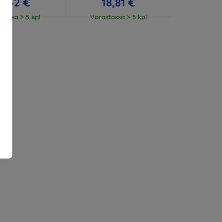
3,42 €
18,81 €
tossa > 5 kpl
Varastossa > 5 kpl