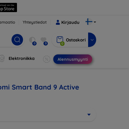
amaatio
Yhteystiedot
Kirjaudu
Ostoskori
0
0
0
Elektroniikka
Alennusmyynti
aomi Smart Band 9 Active