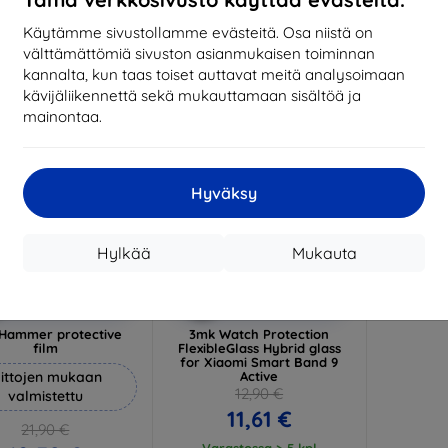
17,01 €
1
arastossa 3 kpl
Käytämme sivustollamme evästeitä. Osa niistä on
Varastossa > 5 kpl
Varas
välttämättömiä sivuston asianmukaisen toiminnan
-10%
kannalta, kun taas toiset auttavat meitä analysoimaan
kävijäliikennettä sekä mukauttamaan sisältöä ja
mainontaa.
Hyväksy
Hylkää
Mukauta
Alennus
Alennus
%
-10%
EXTRA10
EXTRA10
kupongilla
kupongilla
Hammer protective
3mk Watch Protection
film
FlexibleGlass Hybrid glass
for Xiaomi Smart Band 9
ittojen mukaan
Active
12,90 €
valmistettu
11,61 €
21,90 €
Varastossa > 5 kpl