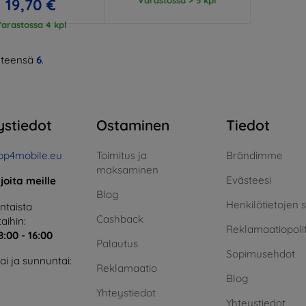
19,70 €
arastossa 4 kpl
teensä
6
.
ystiedot
Ostaminen
Tiedot
op4mobile.eu
Toimitus ja
Brändimme
maksaminen
Evästeesi
rjoita meille
Blog
Henkilötietojen 
taista
Cashback
aihin:
Reklamaatiopolit
8:00 - 16:00
Palautus
Sopimusehdot
i ja sunnuntai:
Reklamaatio
Blog
Yhteystiedot
Yhteystiedot