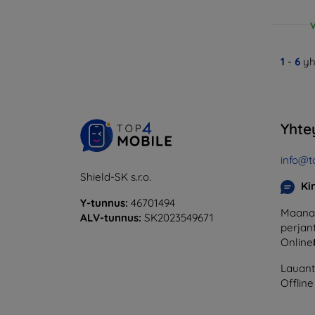
V
1
-
6
yh
Yhte
info@t
Shield-SK s.r.o.
Ki
Y-tunnus:
46701494
Maanan
ALV-tunnus:
SK2023549671
perjant
Online
Lauanta
Offline