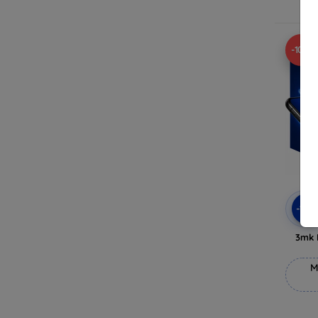
V
-10%
-10
3mk 
M