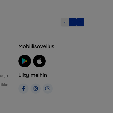
«
1
»
Mobiilisovellus
Liity meihin
suoja
iikka