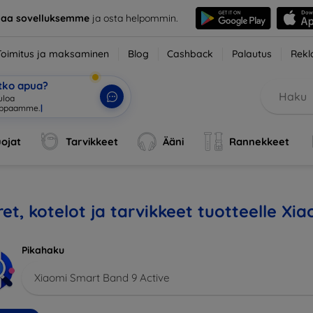
taa sovelluksemme
ja osta helpommin.
Toimitus ja maksaminen
Blog
Cashback
Palautus
Rekl
etko apua?
tuloa verkkokauppa
|
ojat
Tarvikkeet
Ääni
Rannekkeet
et, kotelot ja tarvikkeet tuotteelle Xi
Pikahaku
Xiaomi Smart Band 9 Active