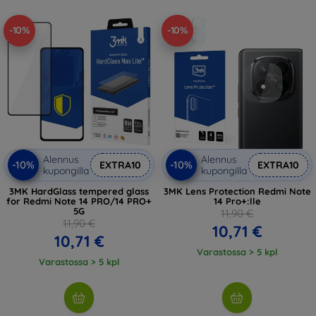
-10%
-10%
Alennus
Alennus
-10%
-10%
EXTRA10
EXTRA10
kupongilla
kupongilla
3MK HardGlass tempered glass
3MK Lens Protection Redmi Note
for Redmi Note 14 PRO/14 PRO+
14 Pro+:lle
5G
11,90 €
11,90 €
10,71 €
10,71 €
Varastossa > 5 kpl
Varastossa > 5 kpl