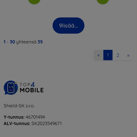
9
lisää...
1
-
30
yhteensä
39
.
2
»
«
1
Shield-SK s.r.o.
Y-tunnus:
46701494
ALV-tunnus:
SK2023549671