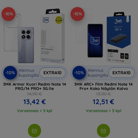
-10%
-10%
Alennus
Alennus
-10%
-10%
EXTRA10
EXTRA10
kupongilla
kupongilla
3MK Armor Kuori Redmi Note 14
3MK ARC+ Film Redmi Note 14
PRO/14 PRO+ 5G:lle
Pro+ Koko Näytön Kalvo
14,90 €
13,90 €
13,42 €
12,51 €
Varastossa > 5 kpl
Varastossa > 5 kpl