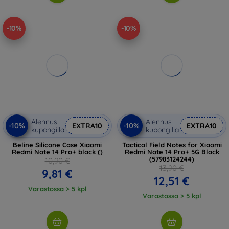
-10%
-10%
Alennus
Alennus
-10%
-10%
EXTRA10
EXTRA10
kupongilla
kupongilla
Beline Silicone Case Xiaomi
Tactical Field Notes for Xiaomi
Redmi Note 14 Pro+ black ()
Redmi Note 14 Pro+ 5G Black
(57983124244)
10,90 €
13,90 €
9,81 €
12,51 €
Varastossa > 5 kpl
Varastossa > 5 kpl