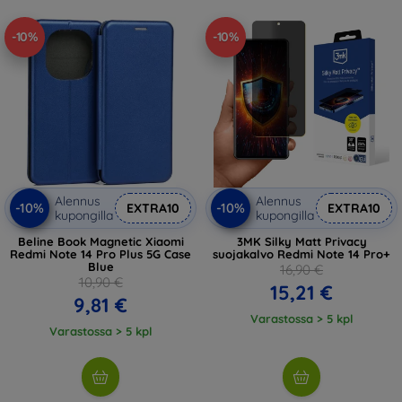
-10%
-10%
Alennus
Alennus
-10%
-10%
EXTRA10
EXTRA10
kupongilla
kupongilla
Beline Book Magnetic Xiaomi
3MK Silky Matt Privacy
Redmi Note 14 Pro Plus 5G Case
suojakalvo Redmi Note 14 Pro+
Blue
16,90 €
10,90 €
15,21 €
9,81 €
Varastossa > 5 kpl
Varastossa > 5 kpl