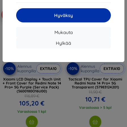
-10%
-10%
Hyväksy
Mukauta
Hylkää
Alennus
Alennus
-10%
-10%
EXTRA10
EXTRA10
kupongilla
kupongilla
Xiaomi LCD Display + Touch Unit
Tactical TPU Cover for Xiaomi
+ Front Cover for Redmi Note 14
Redmi Note 14 Pro+ 5G
Pro+ 5G Purple (Service Pack)
Transparent (57983124201)
(5600180O16U00)
11,90 €
116,89 €
10,71 €
105,20 €
Varastossa > 5 kpl
Varastossa 1 kpl