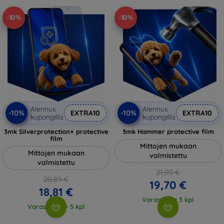
-10%
-10%
Alennus
Alennus
-10%
-10%
EXTRA10
EXTRA10
kupongilla
kupongilla
3mk Silverprotection+ protective
3mk Hammer protective film
film
Mittojen mukaan
Mittojen mukaan
valmistettu
valmistettu
21,90 €
20,89 €
19,70 €
18,81 €
Varastossa 3 kpl
Varastossa > 5 kpl