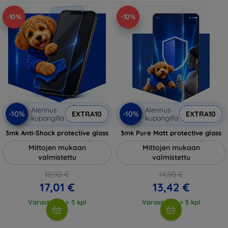
-10%
-10%
Alennus
Alennus
-10%
-10%
EXTRA10
EXTRA10
kupongilla
kupongilla
3mk Anti-Shock protective glass
3mk Pure Matt protective glass
Mittojen mukaan
Mittojen mukaan
valmistettu
valmistettu
18,90 €
14,90 €
17,01 €
13,42 €
Varastossa > 5 kpl
Varastossa > 5 kpl