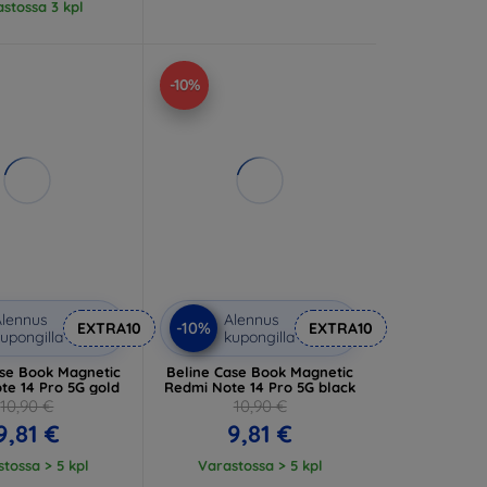
stossa 3 kpl
-10%
lennus
Alennus
-10%
EXTRA10
EXTRA10
upongilla
kupongilla
ase Book Magnetic
Beline Case Book Magnetic
te 14 Pro 5G gold
Redmi Note 14 Pro 5G black
10,90 €
10,90 €
9,81 €
9,81 €
tossa > 5 kpl
Varastossa > 5 kpl