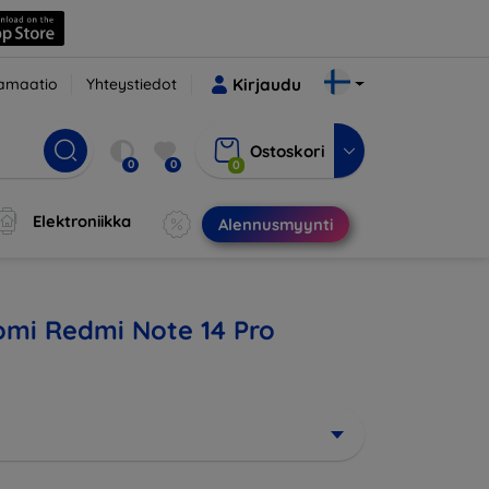
amaatio
Yhteystiedot
Kirjaudu
Ostoskori
0
0
0
Elektroniikka
Alennusmyynti
aomi Redmi Note 14 Pro