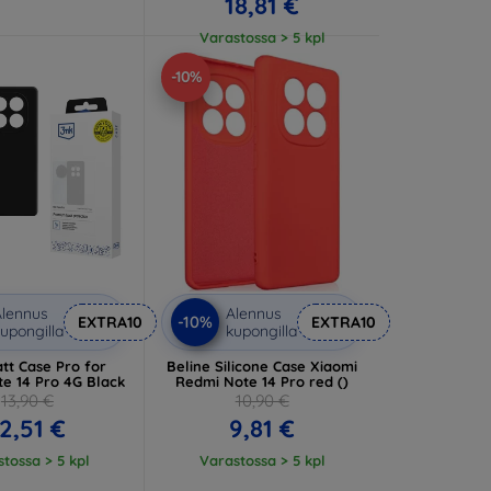
18,81 €
Varastossa > 5 kpl
-10%
lennus
Alennus
-10%
EXTRA10
EXTRA10
upongilla
kupongilla
tt Case Pro for
Beline Silicone Case Xiaomi
e 14 Pro 4G Black
Redmi Note 14 Pro red ()
13,90 €
10,90 €
2,51 €
9,81 €
tossa > 5 kpl
Varastossa > 5 kpl