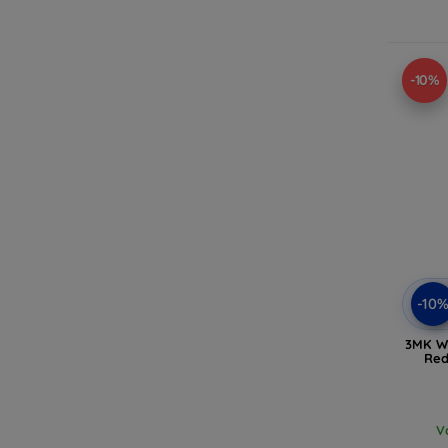
-10%
-10
3MK Wa
Red
V