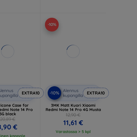
-10%
lennus
Alennus
-10%
EXTRA10
EXTRA10
upongilla
kupongilla
licone Case for
3MK Matt Kuori Xiaomi
edmi Note 14 Pro
Redmi Note 14 Pro 4G Musta
5G black
12,90 €
20,89 €
11,61 €
8,90 €
Varastossa > 5 kpl
einen kappale