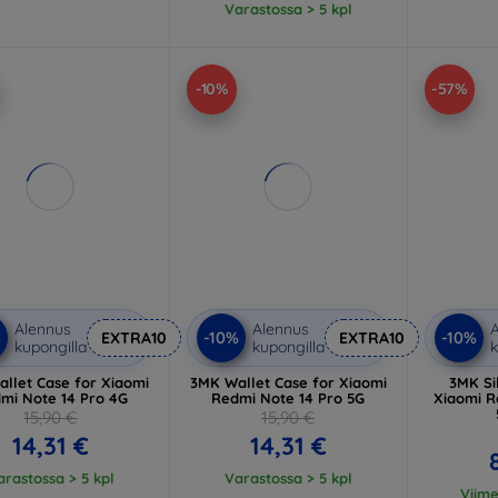
Varastossa > 5 kpl
-10%
-57%
Alennus
Alennus
A
%
-10%
-10%
EXTRA10
EXTRA10
kupongilla
kupongilla
k
llet Case for Xiaomi
3MK Wallet Case for Xiaomi
3MK Si
mi Note 14 Pro 4G
Redmi Note 14 Pro 5G
Xiaomi R
15,90 €
15,90 €
14,31 €
14,31 €
arastossa > 5 kpl
Varastossa > 5 kpl
Viim