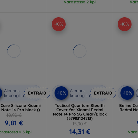
Varastossa 2 kpl
Vara
-10%
-10%
Alennus
Alennus
A
%
-10%
-10%
EXTRA10
EXTRA10
kupongilla
kupongilla
k
 Case Silicone Xiaomi
Tactical Quantum Stealth
Beline C
Note 14 Pro black ()
Cover for Xiaomi Redmi
Redmi No
Note 14 Pro 5G Clear/Black
10,90 €
(57983124213)
9,81 €
15,90 €
14,31 €
arastossa > 5 kpl
Varas