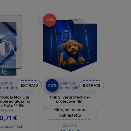
-10%
lennus
Alennus
-10%
EXTRA10
EXTRA10
upongilla
kupongilla
dGlass Max Lite
3mk Silverprotection+
mpered glass for
protective film
i Note 14 5G
Mittojen mukaan
11,90 €
valmistettu
0,71 €
20,89 €
stossa 1 kpl