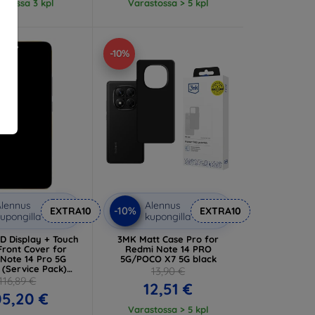
stossa 3 kpl
Varastossa > 5 kpl
-10%
lennus
Alennus
-10%
EXTRA10
EXTRA10
upongilla
kupongilla
D Display + Touch
3MK Matt Case Pro for
Front Cover for
Redmi Note 14 PRO
Note 14 Pro 5G
5G/POCO X7 5G black
 (Service Pack)
13,90 €
04600O1600)
116,89 €
12,51 €
05,20 €
Varastossa > 5 kpl