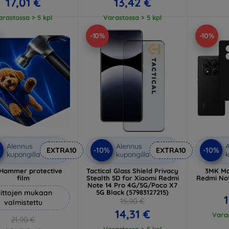
17,01 €
13,42 €
arastossa > 5 kpl
Varastossa > 5 kpl
-10%
-10%
Alennus
Alennus
A
%
-10%
-10%
EXTRA10
EXTRA10
kupongilla
kupongilla
k
Hammer protective
Tactical Glass Shield Privacy
3MK Ma
film
Stealth 5D for Xiaomi Redmi
Redmi Not
Note 14 Pro 4G/5G/Poco X7
ittojen mukaan
5G Black (57983127215)
1
15,90 €
valmistettu
14,31 €
Varas
21,90 €
Varastossa > 5 kpl