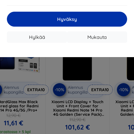
Vara
Hyväksy
-10%
-10%
Hylkää
Mukauta
Alennus
Alennus
A
%
-10%
-10%
EXTRA10
EXTRA10
kupongilla
kupongilla
k
ardGlass Max Black
Xiaomi LCD Display + Touch
Xiaomi LC
red glass for Redmi
Unit + Front Cover for
Unit + 
 14 Pro 4G/5G /Pro+
Xiaomi Redmi Note 14 Pro
Redmi 
4G Golden (Service Pack)
Golden
12,90 €
(560009000O600)
(560
112,90 €
11,61 €
101,62 €
1
arastossa > 5 kpl