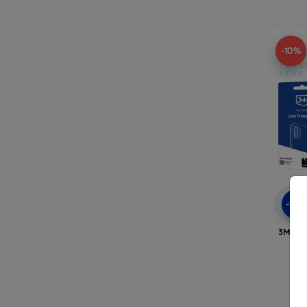
-10%
-10
3MK L
N
V