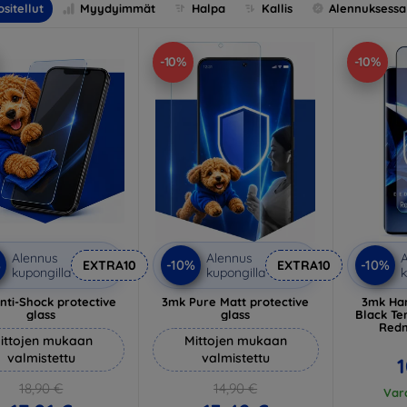
sitellut
Myydyimmät
Halpa
Kallis
Alennuksessa
-10%
-10%
Alennus
Alennus
A
%
-10%
-10%
EXTRA10
EXTRA10
kupongilla
kupongilla
k
nti-Shock protective
3mk Pure Matt protective
3mk Har
glass
glass
Black Te
Redm
ittojen mukaan
Mittojen mukaan
valmistettu
valmistettu
1
18,90 €
14,90 €
Vara