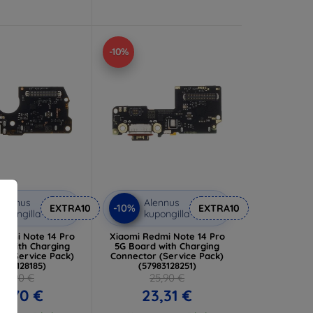
-10%
lennus
Alennus
-10%
EXTRA10
EXTRA10
upongilla
kupongilla
edmi Note 14 Pro
Xiaomi Redmi Note 14 Pro
d with Charging
5G Board with Charging
r (Service Pack)
Connector (Service Pack)
7983128185)
(57983128251)
21,90 €
25,90 €
9,70 €
23,31 €