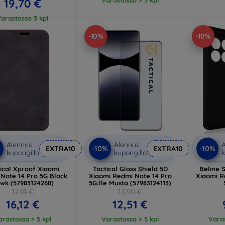
19,70 €
arastossa 3 kpl
-10%
-10%
Alennus
Alennus
A
%
-10%
-10%
EXTRA10
EXTRA10
kupongilla
kupongilla
k
ical Xproof Xiaomi
Tactical Glass Shield 5D
Beline S
Note 14 Pro 5G Black
Xiaomi Redmi Note 14 Pro
Xiaomi R
wk (57983124268)
5G:lle Musta (57983124113)
17,91 €
13,90 €
16,12 €
12,51 €
arastossa > 5 kpl
Varastossa > 5 kpl
Varas