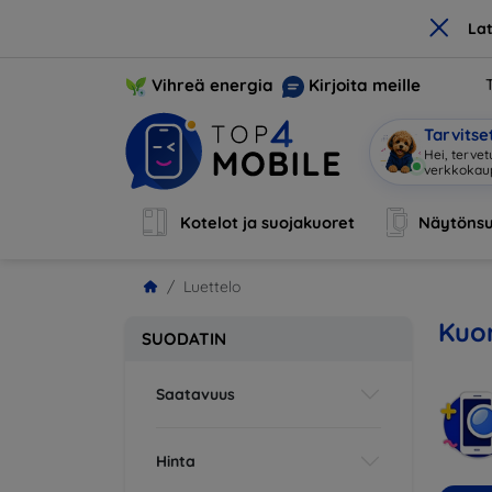
×
La
Vihreä energia
Kirjoita meille
Tarvits
Olen Mo
|
Kotelot ja suojakuoret
Näytönsu
Luettelo
Kuor
SUODATIN
Saatavuus
Hinta