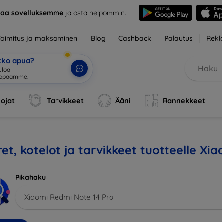
taa sovelluksemme
ja osta helpommin.
Toimitus ja maksaminen
Blog
Cashback
Palautus
Rekl
etko apua?
ojat
Tarvikkeet
Ääni
Rannekkeet
et, kotelot ja tarvikkeet tuotteelle Xi
Pikahaku
Xiaomi Redmi Note 14 Pro