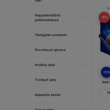
Väri
V
Kappalemäärä
-10%
pakkauksessa
Yksityinen suodatin
Povrchová úprava
Hrúbka skla
-10
Tvrdosť skla
3mk 
M
Kapacita kariet
Typ puzdra