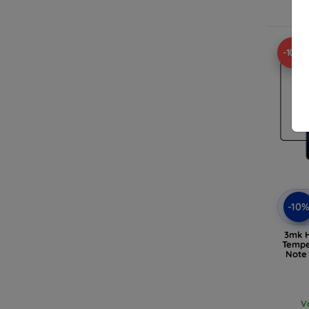
-10%
-10
3mk H
Tempe
Note
V