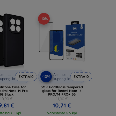
-10%
lennus
Alennus
-10%
EXTRA10
EXTRA10
upongilla
kupongilla
ilicone Case for
3MK HardGlass tempered
edmi Note 14 Pro
glass for Redmi Note 14
5G Black
PRO/14 PRO+ 5G
10,90 €
11,90 €
9,81 €
10,71 €
tossa > 5 kpl
Varastossa > 5 kpl