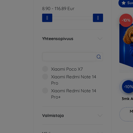
Suo
8.90
-
116.89
Eur
-10%
Yhteensopivuus
Xiaomi Poco X7
Xiaomi Redmi Note 14
Pro
-10
Xiaomi Redmi Note 14
Pro+
3mk A
M
Valmistaja