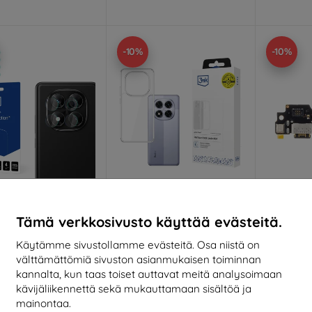
-10%
-10%
Alennus
Alennus
A
%
-10%
-10%
EXTRA10
EXTRA10
kupongilla
kupongilla
k
Tämä verkkosivusto käyttää evästeitä.
ens Protection Redmi
3MK Armor Kuori Redmi
Xiaomi R
Käytämme sivustollamme evästeitä. Osa niistä on
ote 14 Pro 4G:lle
Note 14 PRO/14 PRO+ 5G:lle
4G Boar
Connecto
11,90 €
14,90 €
välttämättömiä sivuston asianmukaisen toiminnan
(5
10,71 €
13,42 €
kannalta, kun taas toiset auttavat meitä analysoimaan
kävijäliikennettä sekä mukauttamaan sisältöä ja
1
arastossa > 5 kpl
Varastossa > 5 kpl
mainontaa.