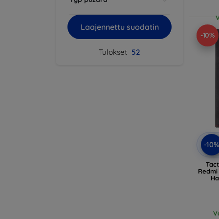
V
Laajennettu suodatin
-10%
Tulokset
52
-10
Tact
Redmi 
Ha
V