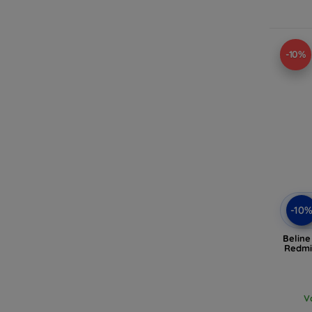
-10%
-10
Beline
Redmi 
V