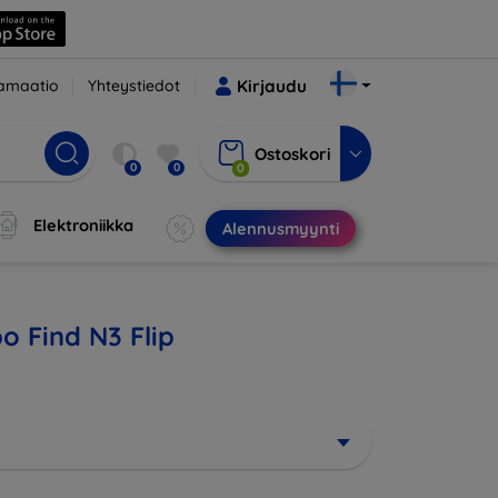
amaatio
Yhteystiedot
Kirjaudu
Ostoskori
0
0
0
Elektroniikka
Alennusmyynti
o Find N3 Flip