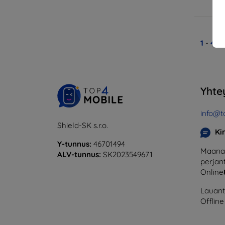
V
1
-
4
yh
Yhte
info@t
Shield-SK s.r.o.
Ki
Y-tunnus:
46701494
Maanan
ALV-tunnus:
SK2023549671
perjant
Online
Lauanta
Offline