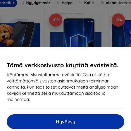
sitellut
Myydyimmät
Halpa
Kallis
Alennuksessa
-10%
-10%
Tämä verkkosivusto käyttää evästeitä.
Käytämme sivustollamme evästeitä. Osa niistä on
välttämättömiä sivuston asianmukaisen toiminnan
Alennus
Alennus
A
%
-10%
-10%
EXTRA10
EXTRA10
kannalta, kun taas toiset auttavat meitä analysoimaan
kupongilla
kupongilla
k
kävijäliikennettä sekä mukauttamaan sisältöä ja
nti-Shock protective
3mk Pure Matt protective
3mk Si
mainontaa.
glass
glass
pro
ittojen mukaan
Mittojen mukaan
Mitt
valmistettu
valmistettu
v
Hyväksy
18,90 €
14,90 €