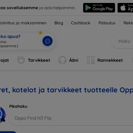
taa sovelluksemme
ja osta helpommin.
Toimitus ja maksaminen
Blog
Cashback
Palautus
Rekl
etko apua?
uloa
uppaamme.
|
ojat
Tarvikkeet
Ääni
Rannekkeet
et, kotelot ja tarvikkeet tuotteelle Opp
Pikahaku
Oppo Find N3 Flip