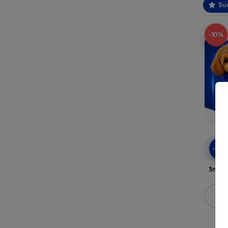
Suo
-10%
-10
3mk A
M