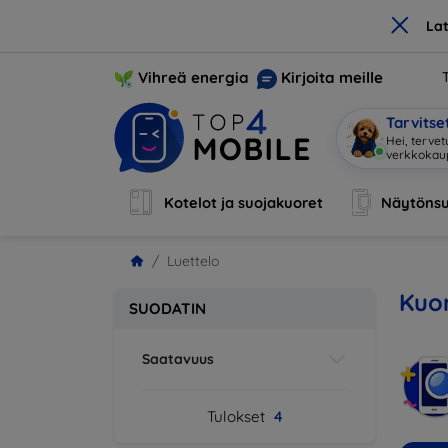
×
La
Vihreä energia
Kirjoita meille
Tarvits
Hei, tervet
verkkoka
Kotelot ja suojakuoret
Näytönsu
Luettelo
Kuor
SUODATIN
Saatavuus
Tulokset
4