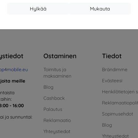
17,01 €
13,42 €
Hylkää
Mukauta
arastossa > 5 kpl
Varastossa > 5 kpl
Varas
teensä
4
.
ystiedot
Ostaminen
Tiedot
op4mobile.eu
Toimitus ja
Brändimme
maksaminen
Evästeesi
rjoita meille
Blog
Henkilötietojen 
taista
Cashback
aihin:
Reklamaatiopolit
8:00 - 16:00
Palautus
Sopimusehdot
i ja sunnuntai:
Reklamaatio
Blog
Yhteystiedot
Yhteystiedot