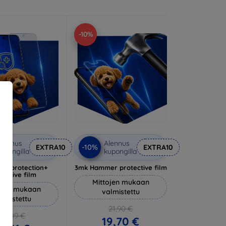
-10%
lennus
Alennus
-10%
EXTRA10
EXTRA10
upongilla
kupongilla
lverprotection+
3mk Hammer protective film
tective film
Mittojen mukaan
ojen mukaan
valmistettu
almistettu
21,90 €
20,89 €
19,70 €