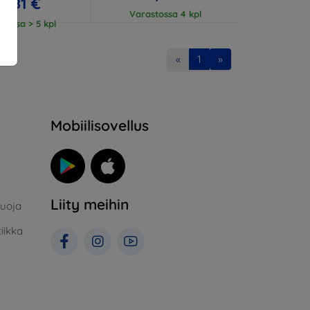
18,81 €
Varastossa 4 kpl
tossa > 5 kpl
«
1
»
Mobiilisovellus
Liity meihin
suoja
iikka