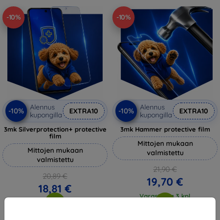
-10%
-10%
Alennus
Alennus
-10%
-10%
EXTRA10
EXTRA10
kupongilla
kupongilla
3mk Silverprotection+ protective
3mk Hammer protective film
film
Mittojen mukaan
Mittojen mukaan
valmistettu
valmistettu
21,90 €
20,89 €
19,70 €
18,81 €
Varastossa 3 kpl
Varastossa > 5 kpl