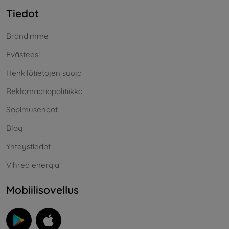
Tiedot
Brändimme
Evästeesi
Henkilötietojen suoja
Reklamaatiopolitiikka
Sopimusehdot
Blog
Yhteystiedot
Vihreä energia
Mobiilisovellus