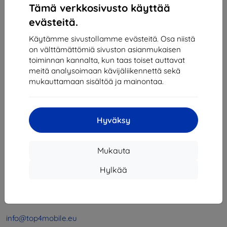
Tämä verkkosivusto käyttää
evästeitä.
1
-
4
yhteensä
4
.
Käytämme sivustollamme evästeitä. Osa niistä
on välttämättömiä sivuston asianmukaisen
«
1
»
toiminnan kannalta, kun taas toiset auttavat
meitä analysoimaan kävijäliikennettä sekä
mukauttamaan sisältöä ja mainontaa.
Hyväksy
Shield-SK s.r.o.
Mukauta
Y-tunnus:
46701494
ALV-tunnus:
SK2023549671
Hylkää
Yhteystiedot
info@top4mobile.eu