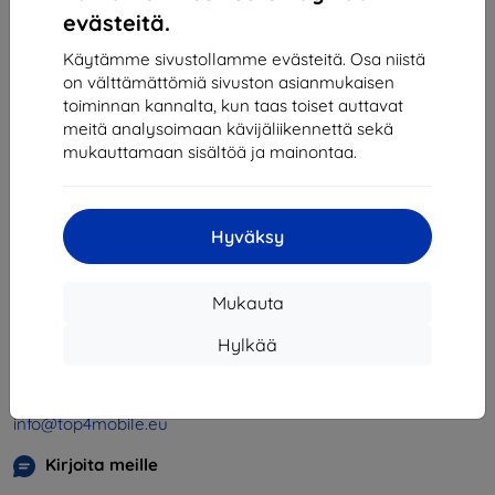
1
-
4
yhteensä
4
.
evästeitä.
«
1
»
Käytämme sivustollamme evästeitä. Osa niistä
on välttämättömiä sivuston asianmukaisen
toiminnan kannalta, kun taas toiset auttavat
meitä analysoimaan kävijäliikennettä sekä
mukauttamaan sisältöä ja mainontaa.
Hyväksy
Shield-SK s.r.o.
Y-tunnus:
46701494
Mukauta
ALV-tunnus:
SK2023549671
Hylkää
Yhteystiedot
info@top4mobile.eu
Kirjoita meille