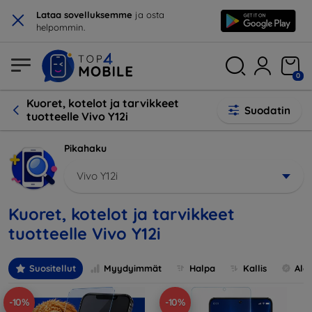
×
Lataa sovelluksemme
ja osta
helpommin.
0
Kuoret, kotelot ja tarvikkeet
Suodatin
tuotteelle Vivo Y12i
Pikahaku
Vivo Y12i
Kuoret, kotelot ja tarvikkeet
tuotteelle Vivo Y12i
Suositellut
Myydyimmät
Halpa
Kallis
Ale
-10%
-10%