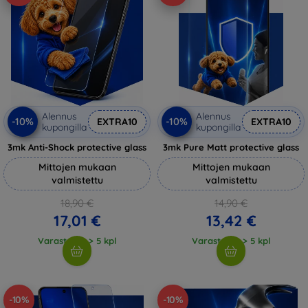
Alennus
Alennus
-10%
-10%
EXTRA10
EXTRA10
kupongilla
kupongilla
3mk Anti-Shock protective glass
3mk Pure Matt protective glass
Mittojen mukaan
Mittojen mukaan
valmistettu
valmistettu
18,90 €
14,90 €
17,01 €
13,42 €
Varastossa > 5 kpl
Varastossa > 5 kpl
-10%
-10%