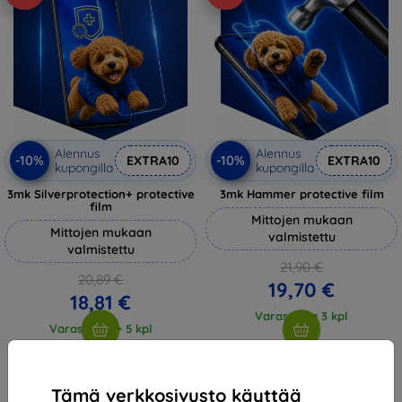
Alennus
Alennus
-10%
-10%
EXTRA10
EXTRA10
kupongilla
kupongilla
3mk Silverprotection+ protective
3mk Hammer protective film
film
Mittojen mukaan
Mittojen mukaan
valmistettu
valmistettu
21,90 €
20,89 €
19,70 €
18,81 €
Varastossa 3 kpl
Varastossa > 5 kpl
Tämä verkkosivusto käyttää