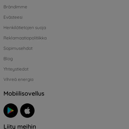
Brändimme
Evästeesi
Henkilötietojen suoja
Reklamaatiopolitiikka
Sopimusehdot
Blog
Yhteystiedot
Vihreä energia
Mobiilisovellus
Liity meihin