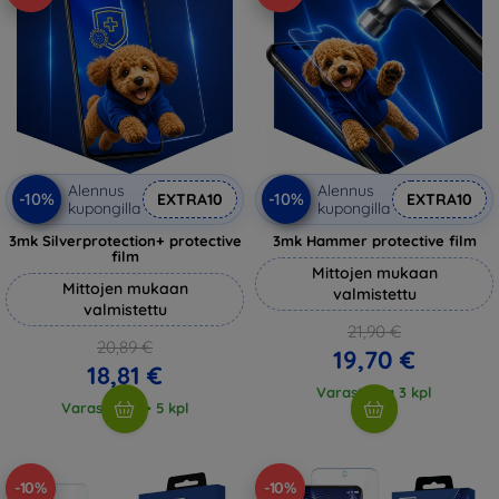
Alennus
Alennus
-10%
-10%
EXTRA10
EXTRA10
kupongilla
kupongilla
3mk Silverprotection+ protective
3mk Hammer protective film
film
Mittojen mukaan
Mittojen mukaan
valmistettu
valmistettu
21,90 €
20,89 €
19,70 €
18,81 €
Varastossa 3 kpl
Varastossa > 5 kpl
-10%
-10%