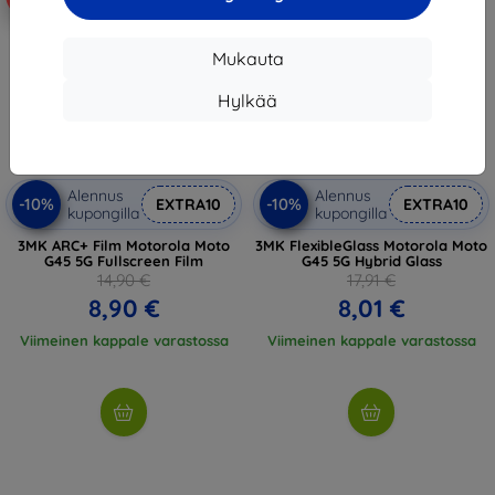
Mukauta
Hylkää
Alennus
Alennus
-10%
-10%
EXTRA10
EXTRA10
kupongilla
kupongilla
3MK ARC+ Film Motorola Moto
3MK FlexibleGlass Motorola Moto
G45 5G Fullscreen Film
G45 5G Hybrid Glass
14,90 €
17,91 €
8,90 €
8,01 €
Viimeinen kappale varastossa
Viimeinen kappale varastossa