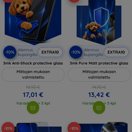
Alennus
Alennus
-10%
-10%
EXTRA10
EXTRA10
kupongilla
kupongilla
3mk Anti-Shock protective glass
3mk Pure Matt protective glass
Mittojen mukaan
Mittojen mukaan
valmistettu
valmistettu
18,90 €
14,90 €
17,01 €
13,42 €
Varastossa > 5 kpl
Varastossa > 5 kpl
-10%
-10%