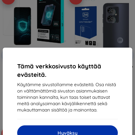
Alennus
Alennus
-10%
-10%
EXTRA10
EXTRA10
kupongilla
kupongilla
Tämä verkkosivusto käyttää
3mk 1UP Protective film for
3MK Lens Protect Motorola Moto
Motorola Moto G45 5G
G45 5G Camera lens protection
evästeitä.
4pcs.
23,89 €
11,90 €
21,50 €
Käytämme sivustollamme evästeitä. Osa niistä
6,20 €
on välttämättömiä sivuston asianmukaisen
Varastossa > 5 kpl
Viimeinen kappale varastossa
toiminnan kannalta, kun taas toiset auttavat
meitä analysoimaan kävijäliikennettä sekä
mukauttamaan sisältöä ja mainontaa.
Hyväksy
-40%
-55%