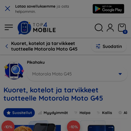
×
Lataa sovelluksemme
ja osta
helpommin.
0
Kuoret, kotelot ja tarvikkeet
Suodatin
tuotteelle Motorola Moto G45
Pikahaku
Motorola Moto G45
Kuoret, kotelot ja tarvikkeet
tuotteelle Motorola Moto G45
Suositellut
Myydyimmät
Halpa
Kallis
Ale
-10%
-10%