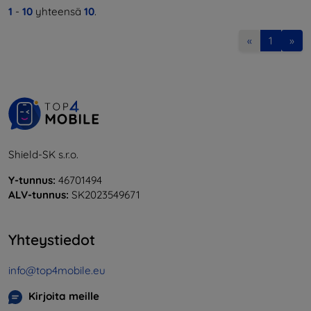
1
-
10
yhteensä
10
.
«
1
»
Shield-SK s.r.o.
Y-tunnus:
46701494
ALV-tunnus:
SK2023549671
Yhteystiedot
info@top4mobile.eu
Kirjoita meille