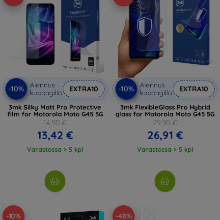
Alennus
Alennus
-10%
-10%
EXTRA10
EXTRA10
kupongilla
kupongilla
3mk Silky Matt Pro Protective
3mk FlexibleGlass Pro Hybrid
film for Motorola Moto G45 5G
glass for Motorola Moto G45 5G
14,90 €
29,90 €
13,42 €
26,91 €
Varastossa > 5 kpl
Varastossa > 5 kpl
-10%
-48%