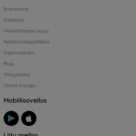
Brändimme
Evästeesi
Henkilötietojen suoja
Reklamaatiopolitiikka
Sopimusehdot
Blog
Yhteystiedot
Vihreä energia
Mobiilisovellus
Liity meihin