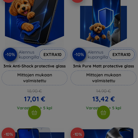
Alennus
Alennus
-10%
-10%
EXTRA10
EXTRA10
kupongilla
kupongilla
3mk Anti-Shock protective glass
3mk Pure Matt protective glass
Mittojen mukaan
Mittojen mukaan
valmistettu
valmistettu
18,90 €
14,90 €
17,01 €
13,42 €
Varastossa > 5 kpl
Varastossa > 5 kpl
-10%
-10%