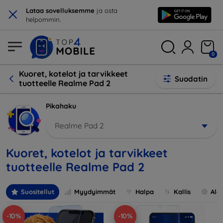
×
Lataa sovelluksemme
ja osta
helpommin.
0
Kuoret, kotelot ja tarvikkeet
Suodatin
tuotteelle Realme Pad 2
Pikahaku
Realme Pad 2
Kuoret, kotelot ja tarvikkeet
tuotteelle Realme Pad 2
Suositellut
Myydyimmät
Halpa
Kallis
Ale
-10%
-10%