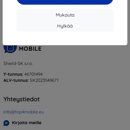
1
-
6
yhteensä
6
.
Mukauta
«
1
»
Hylkää
Shield-SK s.r.o.
Y-tunnus:
46701494
ALV-tunnus:
SK2023549671
Yhteystiedot
info@top4mobile.eu
Kirjoita meille