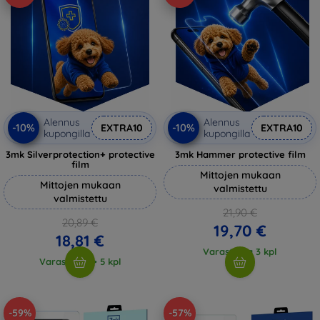
Alennus
Alennus
-10%
-10%
EXTRA10
EXTRA10
kupongilla
kupongilla
3mk Silverprotection+ protective
3mk Hammer protective film
film
Mittojen mukaan
Mittojen mukaan
valmistettu
valmistettu
21,90 €
20,89 €
19,70 €
18,81 €
Varastossa 3 kpl
Varastossa > 5 kpl
-59%
-57%