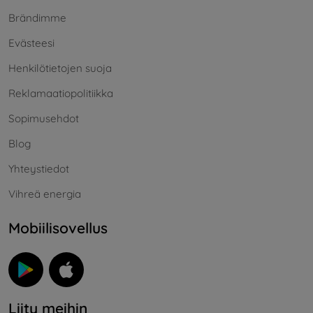
Brändimme
Evästeesi
Henkilötietojen suoja
Reklamaatiopolitiikka
Sopimusehdot
Blog
Yhteystiedot
Vihreä energia
Mobiilisovellus
Liity meihin