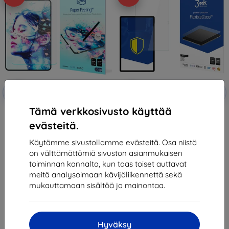
Alennus
Alennus
-10%
-10%
EXTRA10
EXTRA10
kupongilla
kupongilla
Tämä verkkosivusto käyttää
3MK PaperFeeling Realme Pad 2
3MK FlexibleGlass Realme Pad 2
to 13" 2pcs Foil
up to 13" Hybrid Glass
evästeitä.
36,90 €
26,90 €
15,21 €
11,61 €
Käytämme sivustollamme evästeitä. Osa niistä
on välttämättömiä sivuston asianmukaisen
Viimeinen kappale varastossa
Viimeinen kappale varastossa
toiminnan kannalta, kun taas toiset auttavat
meitä analysoimaan kävijäliikennettä sekä
mukauttamaan sisältöä ja mainontaa.
Hyväksy