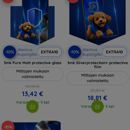
Alennus
Alennus
-10%
-10%
EXTRA10
EXTRA10
kupongilla
kupongilla
3mk Pure Matt protective glass
3mk Silverprotection+ protective
film
Mittojen mukaan
Mittojen mukaan
valmistettu
valmistettu
14,90 €
20,89 €
13,42 €
18,81 €
Varastossa > 5 kpl
Varastossa > 5 kpl
-10%