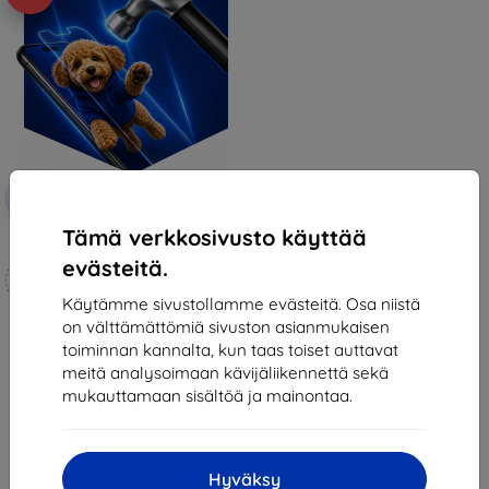
Alennus
-10%
EXTRA10
kupongilla
Tämä verkkosivusto käyttää
3mk Hammer protective film
evästeitä.
Mittojen mukaan
valmistettu
Käytämme sivustollamme evästeitä. Osa niistä
on välttämättömiä sivuston asianmukaisen
21,90 €
toiminnan kannalta, kun taas toiset auttavat
19,70 €
meitä analysoimaan kävijäliikennettä sekä
Varastossa 4 kpl
mukauttamaan sisältöä ja mainontaa.
Hyväksy