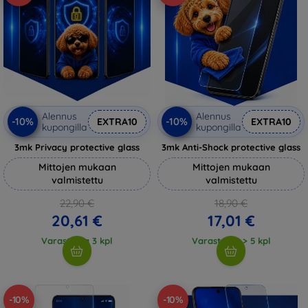
Alennus
Alennus
-10%
-10%
EXTRA10
EXTRA10
kupongilla
kupongilla
3mk Privacy protective glass
3mk Anti-Shock protective glass
Mittojen mukaan
Mittojen mukaan
valmistettu
valmistettu
22,90 €
18,90 €
20,61 €
17,01 €
Varastossa 3 kpl
Varastossa > 5 kpl
-10%
-10%