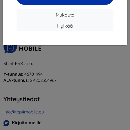
1
-
5
yhteensä
5
.
Mukauta
«
1
»
Hylkää
Shield-SK s.r.o.
Y-tunnus:
46701494
ALV-tunnus:
SK2023549671
Yhteystiedot
info@top4mobile.eu
Kirjoita meille