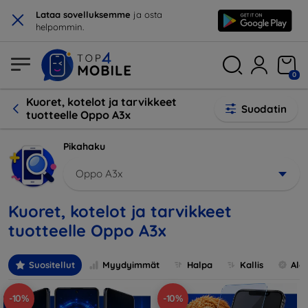
×
Lataa sovelluksemme
ja osta
helpommin.
0
Kuoret, kotelot ja tarvikkeet
Suodatin
tuotteelle Oppo A3x
Pikahaku
Oppo A3x
Kuoret, kotelot ja tarvikkeet
tuotteelle Oppo A3x
Suositellut
Myydyimmät
Halpa
Kallis
Ale
-10%
-10%