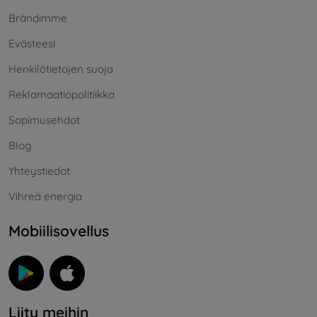
Brändimme
Evästeesi
Henkilötietojen suoja
Reklamaatiopolitiikka
Sopimusehdot
Blog
Yhteystiedot
Vihreä energia
Mobiilisovellus
Liity meihin