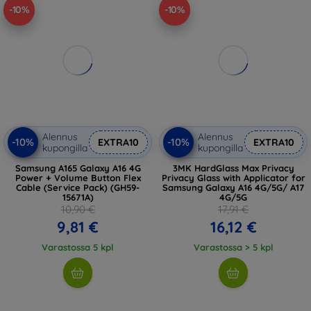
-10%
-10%
Alennus
Alennus
-10%
-10%
EXTRA10
EXTRA10
kupongilla
kupongilla
Samsung A165 Galaxy A16 4G
3MK HardGlass Max Privacy
Power + Volume Button Flex
Privacy Glass with Applicator for
Cable (Service Pack) (GH59-
Samsung Galaxy A16 4G/5G/ A17
15671A)
4G/5G
10,90 €
17,91 €
9,81 €
16,12 €
Varastossa 5 kpl
Varastossa > 5 kpl