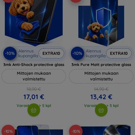
Alennus
Alennus
-10%
-10%
EXTRA10
EXTRA10
kupongilla
kupongilla
3mk Anti-Shock protective glass
3mk Pure Matt protective glass
Mittojen mukaan
Mittojen mukaan
valmistettu
valmistettu
18,90 €
14,90 €
17,01 €
13,42 €
Varastossa > 5 kpl
Varastossa > 5 kpl
-10%
-10%