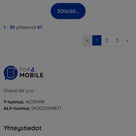
30
lisää...
1
-
30
yhteensä
67
.
2
3
»
«
1
Shield-SK s.r.o.
Y-tunnus:
46701494
ALV-tunnus:
SK2023549671
Yhteystiedot