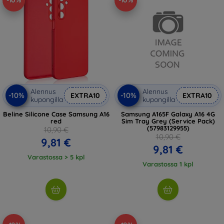
-10%
-10%
Alennus
Alennus
-10%
-10%
EXTRA10
EXTRA10
kupongilla
kupongilla
Beline Silicone Case Samsung A16
Samsung A165F Galaxy A16 4G
red
Sim Tray Grey (Service Pack)
(57983129955)
10,90 €
10,90 €
9,81 €
9,81 €
Varastossa > 5 kpl
Varastossa 1 kpl