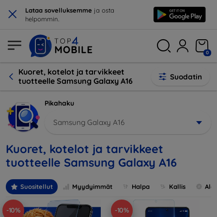
×
Lataa sovelluksemme
ja osta
helpommin.
0
Kuoret, kotelot ja tarvikkeet
Suodatin
tuotteelle Samsung Galaxy A16
Pikahaku
Samsung Galaxy A16
Kuoret, kotelot ja tarvikkeet
tuotteelle Samsung Galaxy A16
Suositellut
Myydyimmät
Halpa
Kallis
Ale
-10%
-10%