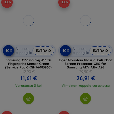
-10%
-10%
Alennus
Alennus
-10%
-10%
EXTRA10
EXTRA10
kupongilla
kupongilla
Samsung A166 Galaxy A16 5G
Eiger Mountain Glass CLEAR EDGE
Fingerprint Sensor Green
Screen Protector GRS for
(Service Pack) (GH96-18396C)
Samsung A17/ A16/ A26
12,90 €
29,90 €
11,61 €
26,91 €
Varastossa 3 kpl
Viimeinen kappale varastossa