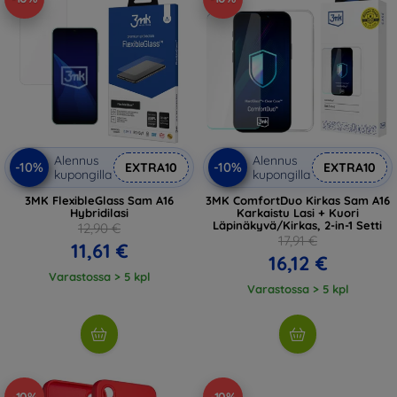
Alennus
Alennus
-10%
-10%
EXTRA10
EXTRA10
kupongilla
kupongilla
3MK FlexibleGlass Sam A16
3MK ComfortDuo Kirkas Sam A16
Hybridilasi
Karkaistu Lasi + Kuori
Läpinäkyvä/Kirkas, 2-in-1 Setti
12,90 €
17,91 €
11,61 €
16,12 €
Varastossa > 5 kpl
Varastossa > 5 kpl