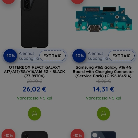
Alennus
Alennus
-10%
-10%
EXTRA10
EXTRA10
kupongilla
kupongilla
OTTERBOX REACT GALAXY
Samsung A165 Galaxy A16 4G
A17/A17/5G/A16/A16 5G - BLACK
Board with Charging Connector
(77-99304)
(Service Pack) (GH96-18451A)
28,90 €
15,90 €
26,02 €
14,31 €
Varastossa > 5 kpl
Varastossa > 5 kpl
-10%
-10%