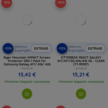
-10%
-45%
Alennus
Alennus
-10%
-10%
EXTRA10
EXTRA10
kupongilla
kupongilla
Eiger Mountain IMPACT Screen
OTTERBOX REACT GALAXY
Protector GRS 1 Pack for
A17/A17/5G/A16/A16 5G - CLEAR
Samsung Galaxy A17/ A16/ A26
(77-99307)
14,90 €
27,90 €
13,42 €
15,21 €
Viimeinen kappale varastossa
Viimeinen kappale varastossa