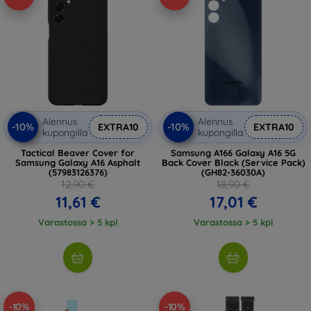
Alennus
Alennus
-10%
-10%
EXTRA10
EXTRA10
kupongilla
kupongilla
Tactical Beaver Cover for
Samsung A166 Galaxy A16 5G
Samsung Galaxy A16 Asphalt
Back Cover Black (Service Pack)
(57983126376)
(GH82-36030A)
12,90 €
18,90 €
11,61 €
17,01 €
Varastossa > 5 kpl
Varastossa > 5 kpl
-10%
-10%