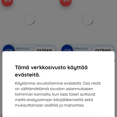
-10%
-10%
Alennus
Alennus
-10%
-10%
EXTRA10
EXTRA10
kupongilla
kupongilla
Samsung A165F Galaxy A16 4G
Expert Glass Protection Samsung
Sim Tray Green (Service Pack)
Tempered glass for Samsung
Tämä verkkosivusto käyttää
(57983129953)
Galaxy A16
10,90 €
18,90 €
evästeitä.
9,81 €
17,01 €
Käytämme sivustollamme evästeitä. Osa niistä
Varastossa 3 kpl
Varastossa > 5 kpl
on välttämättömiä sivuston asianmukaisen
toiminnan kannalta, kun taas toiset auttavat
meitä analysoimaan kävijäliikennettä sekä
mukauttamaan sisältöä ja mainontaa.