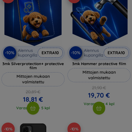
Alennus
Alennus
-10%
-10%
EXTRA10
EXTRA10
kupongilla
kupongilla
3mk Silverprotection+ protective
3mk Hammer protective film
film
Mittojen mukaan
Mittojen mukaan
valmistettu
valmistettu
21,90 €
20,89 €
19,70 €
18,81 €
Varastossa 4 kpl
Varastossa > 5 kpl
-10%
-10%