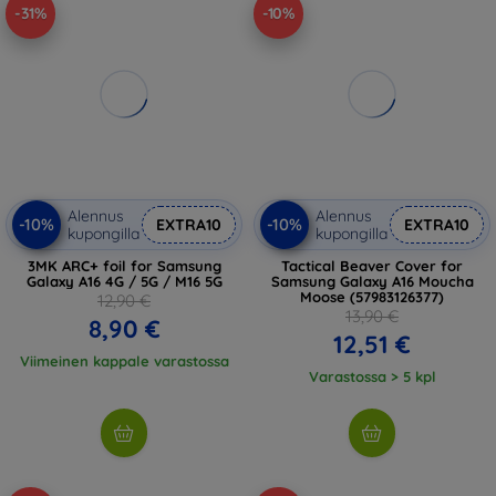
-31%
-10%
Alennus
Alennus
-10%
-10%
EXTRA10
EXTRA10
kupongilla
kupongilla
3MK ARC+ foil for Samsung
Tactical Beaver Cover for
Galaxy A16 4G / 5G / M16 5G
Samsung Galaxy A16 Moucha
Moose (57983126377)
12,90 €
13,90 €
8,90 €
12,51 €
Viimeinen kappale varastossa
Varastossa > 5 kpl