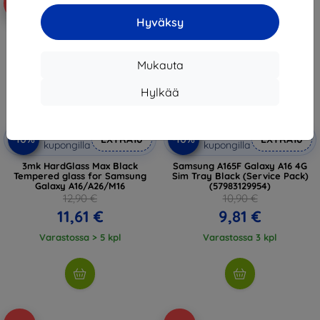
-10%
-10%
Hyväksy
Mukauta
Hylkää
Alennus
Alennus
-10%
-10%
EXTRA10
EXTRA10
kupongilla
kupongilla
3mk HardGlass Max Black
Samsung A165F Galaxy A16 4G
Tempered glass for Samsung
Sim Tray Black (Service Pack)
Galaxy A16/A26/M16
(57983129954)
12,90 €
10,90 €
11,61 €
9,81 €
Varastossa > 5 kpl
Varastossa 3 kpl