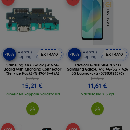
Alennus
Alennus
-10%
-10%
EXTRA10
EXTRA10
kupongilla
kupongilla
Samsung A166 Galaxy A16 5G
Tactical Glass Shield 2.5D
Board with Charging Connector
Samsung Galaxy A16 4G/5G / A26
(Service Pack) (GH96-18449A)
5G Läpinäkyvä (57983123376)
16,90 €
12,90 €
15,21 €
11,61 €
Viimeinen kappale varastossa
Varastossa > 5 kpl
-10%
-10%