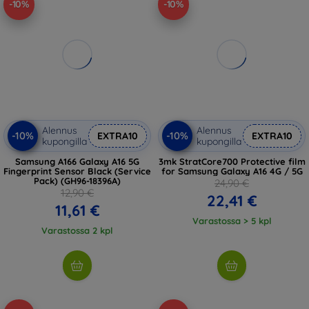
-10%
-10%
Alennus
Alennus
-10%
-10%
EXTRA10
EXTRA10
kupongilla
kupongilla
Samsung A166 Galaxy A16 5G
3mk StratCore700 Protective film
Fingerprint Sensor Black (Service
for Samsung Galaxy A16 4G / 5G
Pack) (GH96-18396A)
24,90 €
12,90 €
22,41 €
11,61 €
Varastossa > 5 kpl
Varastossa 2 kpl