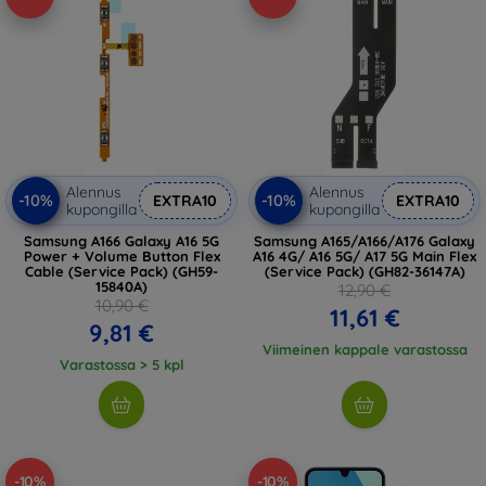
Alennus
Alennus
-10%
-10%
EXTRA10
EXTRA10
kupongilla
kupongilla
Samsung A166 Galaxy A16 5G
Samsung A165/A166/A176 Galaxy
Power + Volume Button Flex
A16 4G/ A16 5G/ A17 5G Main Flex
Cable (Service Pack) (GH59-
(Service Pack) (GH82-36147A)
15840A)
12,90 €
10,90 €
11,61 €
9,81 €
Viimeinen kappale varastossa
Varastossa > 5 kpl
-10%
-10%