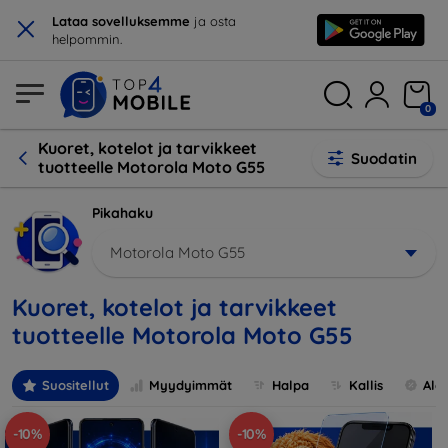
×
Lataa sovelluksemme
ja osta
helpommin.
0
Kuoret, kotelot ja tarvikkeet
Suodatin
tuotteelle Motorola Moto G55
Pikahaku
Motorola Moto G55
Kuoret, kotelot ja tarvikkeet
tuotteelle Motorola Moto G55
Suositellut
Myydyimmät
Halpa
Kallis
Ale
-10%
-10%