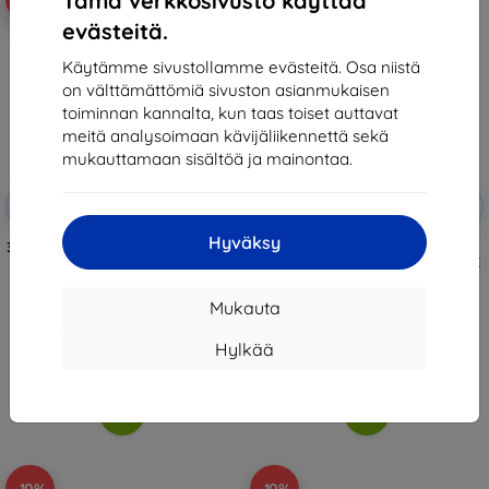
Tämä verkkosivusto käyttää
evästeitä.
Käytämme sivustollamme evästeitä. Osa niistä
on välttämättömiä sivuston asianmukaisen
toiminnan kannalta, kun taas toiset auttavat
meitä analysoimaan kävijäliikennettä sekä
mukauttamaan sisältöä ja mainontaa.
Alennus
Alennus
-10%
-10%
EXTRA10
EXTRA10
kupongilla
kupongilla
Hyväksy
3MK SilverProtect+ Anti-Microbial
TECH-PROTECT MAGMAT
Film Wet-Mounted for Motorola
MOTOROLA MOTO G55 5G MATTE
Moto G55 5G
BLACK (5906302370221)
14,90 €
9,90 €
Mukauta
13,42 €
8,90 €
Hylkää
Varastossa > 5 kpl
Viimeinen kappale varastossa