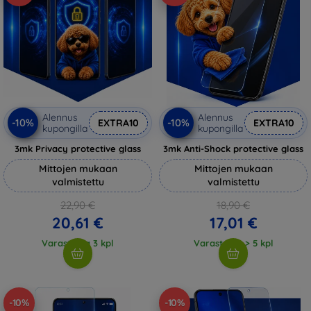
Alennus
Alennus
-10%
-10%
EXTRA10
EXTRA10
kupongilla
kupongilla
3mk Privacy protective glass
3mk Anti-Shock protective glass
Mittojen mukaan
Mittojen mukaan
valmistettu
valmistettu
22,90 €
18,90 €
20,61 €
17,01 €
Varastossa 3 kpl
Varastossa > 5 kpl
-10%
-10%