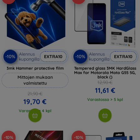
Alennus
Alennus
-10%
-10%
EXTRA10
EXTRA10
kupongilla
kupongilla
3mk Hammer protective film
Tempered glass 3MK HardGlass
Max for Motorola Moto G55 5G,
Mittojen mukaan
black ()
12,90 €
valmistettu
11,61 €
21,90 €
Varastossa > 5 kpl
19,70 €
Varastossa 4 kpl
-10%
-10%