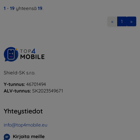
1
-
19
yhteensä
19
.
«
1
»
Shield-SK s.r.o.
Y-tunnus:
46701494
ALV-tunnus:
SK2023549671
Yhteystiedot
info@top4mobile.eu
Kirjoita meille