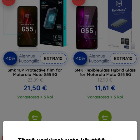
Alennus
Alennus
-10%
-10%
EXTRA10
EXTRA10
kupongilla
kupongilla
3mk 1UP Protective film for
3MK FlexibleGlass Hybrid Glass
Motorola Moto G55 5G
for Motorola Moto G55 5G
23,89 €
12,90 €
21,50 €
11,61 €
Varastossa > 5 kpl
Varastossa > 5 kpl
-10%
-10%