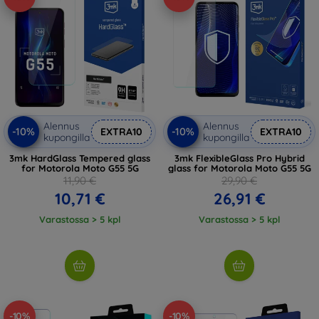
Alennus
Alennus
-10%
-10%
EXTRA10
EXTRA10
kupongilla
kupongilla
3mk HardGlass Tempered glass
3mk FlexibleGlass Pro Hybrid
for Motorola Moto G55 5G
glass for Motorola Moto G55 5G
11,90 €
29,90 €
10,71 €
26,91 €
Varastossa > 5 kpl
Varastossa > 5 kpl
-10%
-10%