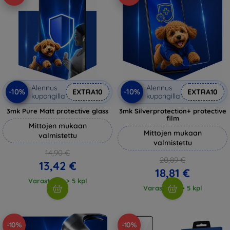
Alennus
Alennus
-10%
-10%
EXTRA10
EXTRA10
kupongilla
kupongilla
3mk Pure Matt protective glass
3mk Silverprotection+ protective
film
Mittojen mukaan
Mittojen mukaan
valmistettu
valmistettu
14,90 €
20,89 €
13,42 €
18,81 €
Varastossa > 5 kpl
Varastossa > 5 kpl
-10%
-10%