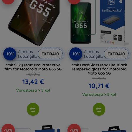
Alennus
Alennus
-10%
-10%
EXTRA10
EXTRA10
kupongilla
kupongilla
3mk Silky Matt Pro Protective
3mk HardGlass Max Lite Black
film for Motorola Moto G55 5G
Tempered glass for Motorola
Moto G55 5G
14,90 €
11,90 €
13,42 €
10,71 €
Varastossa > 5 kpl
Varastossa > 5 kpl
-10%
-10%