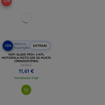
-22%
Alennus
-10%
EXTRA10
kupongilla
HOFI GLASS PRO+ 2-KPL
MOTOROLA MOTO G55 5G MUSTA
(5906302370184)
14,90 €
11,61 €
Varastossa 3 kpl