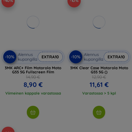
-40%
-10%
Alennus
Alennus
-10%
-10%
EXTRA10
EXTRA10
kupongilla
kupongilla
3MK ARC+ Film Motorola Moto
3MK Clear Case Motorola Moto
G55 5G Fullscreen Film
G55 5G ()
14,90 €
12,90 €
8,90 €
11,61 €
Viimeinen kappale varastossa
Varastossa > 5 kpl