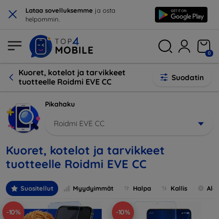
×
Lataa sovelluksemme
ja osta
helpommin.
0
Kuoret, kotelot ja tarvikkeet
Suodatin
tuotteelle Roidmi EVE CC
Pikahaku
Roidmi EVE CC
Kuoret, kotelot ja tarvikkeet
tuotteelle Roidmi EVE CC
Suositellut
Myydyimmät
Halpa
Kallis
Ale
-10%
-10%