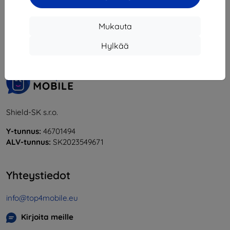
1
-
6
yhteensä
6
.
Mukauta
«
1
»
Hylkää
Shield-SK s.r.o.
Y-tunnus:
46701494
ALV-tunnus:
SK2023549671
Yhteystiedot
info@top4mobile.eu
Kirjoita meille