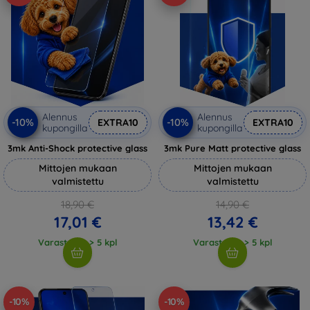
Alennus
Alennus
-10%
-10%
EXTRA10
EXTRA10
kupongilla
kupongilla
3mk Anti-Shock protective glass
3mk Pure Matt protective glass
Mittojen mukaan
Mittojen mukaan
valmistettu
valmistettu
18,90 €
14,90 €
17,01 €
13,42 €
Varastossa > 5 kpl
Varastossa > 5 kpl
-10%
-10%