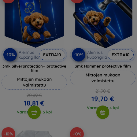
Alennus
Alennus
-10%
-10%
EXTRA10
EXTRA10
kupongilla
kupongilla
3mk Silverprotection+ protective
3mk Hammer protective film
film
Mittojen mukaan
Mittojen mukaan
valmistettu
valmistettu
21,90 €
20,89 €
19,70 €
18,81 €
Varastossa 4 kpl
Varastossa > 5 kpl
-10%
-10%