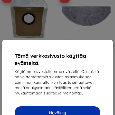
Alennus
Alennus
-10%
-10%
EXTRA10
EXTRA10
kupongilla
kupongilla
Tämä verkkosivusto käyttää
Roidmi Dust Bag for EVE CC
Roidmi Mopping Pads for EVE CC
8,90 €
7,90 €
evästeitä.
8,01 €
7,11 €
Käytämme sivustollamme evästeitä. Osa niistä
Varastossa > 5 kpl
Varastossa > 5 kpl
on välttämättömiä sivuston asianmukaisen
toiminnan kannalta, kun taas toiset auttavat
meitä analysoimaan kävijäliikennettä sekä
mukauttamaan sisältöä ja mainontaa.
Hyväksy