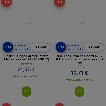
-10%
-10%
Alennus
Alennus
-10%
-10%
EXTRA10
EXTRA10
kupongilla
kupongilla
Spigen Rugged Armor, matte
3MK Lens Protect Xiaomi 14T /
black - Xiaomi 14T (ACS08857)
14T Pro Kameran linssinsuojat 4
kpl
23,89 €
11,90 €
21,50 €
10,71 €
Varastossa > 5 kpl
Varastossa > 5 kpl