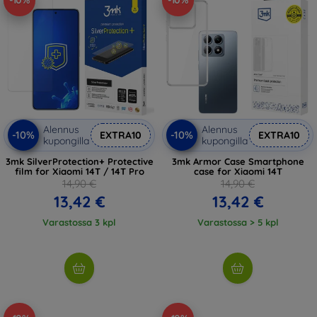
-10%
-10%
Alennus
Alennus
-10%
-10%
EXTRA10
EXTRA10
kupongilla
kupongilla
3mk SilverProtection+ Protective
3mk Armor Case Smartphone
film for Xiaomi 14T / 14T Pro
case for Xiaomi 14T
14,90 €
14,90 €
13,42 €
13,42 €
Varastossa 3 kpl
Varastossa > 5 kpl