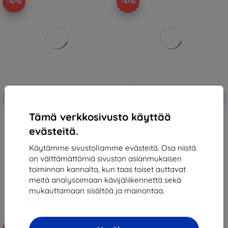
-10%
-10%
Alennus
Alennus
-10%
-10%
EXTRA10
EXTRA10
kupongilla
kupongilla
Tämä verkkosivusto käyttää
3mk 1UP Protective film for
Xiaomi LCD Display + Touch Unit
Xiaomi 14T / 14T Pro
+ Front Cover for Xiaomi 14T
evästeitä.
Titan Gray (Service Pack)
23,89 €
(5600040N12A00)
21,50 €
170,90 €
Käytämme sivustollamme evästeitä. Osa niistä
153,81 €
on välttämättömiä sivuston asianmukaisen
Varastossa > 5 kpl
toiminnan kannalta, kun taas toiset auttavat
Varastossa 2 kpl
meitä analysoimaan kävijäliikennettä sekä
mukauttamaan sisältöä ja mainontaa.