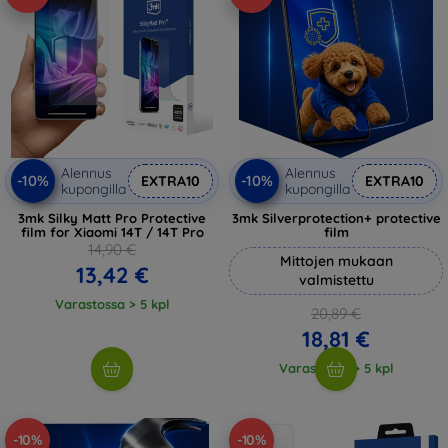
Alennus
Alennus
-10%
-10%
EXTRA10
EXTRA10
kupongilla
kupongilla
3mk Silky Matt Pro Protective
3mk Silverprotection+ protective
film for Xiaomi 14T / 14T Pro
film
14,90 €
Mittojen mukaan
13,42 €
valmistettu
Varastossa > 5 kpl
20,89 €
18,81 €
Varastossa > 5 kpl
-10%
-10%