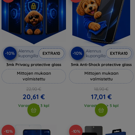
Alennus
Alennus
-10%
-10%
EXTRA10
EXTRA10
kupongilla
kupongilla
3mk Privacy protective glass
3mk Anti-Shock protective glass
Mittojen mukaan
Mittojen mukaan
valmistettu
valmistettu
22,90 €
18,90 €
20,61 €
17,01 €
Varastossa 3 kpl
Varastossa > 5 kpl
-10%
-10%