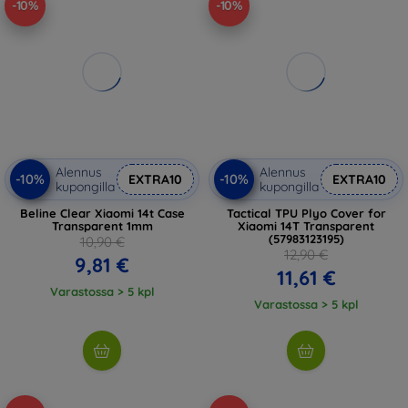
-10%
-10%
Alennus
Alennus
-10%
-10%
EXTRA10
EXTRA10
kupongilla
kupongilla
Beline Clear Xiaomi 14t Case
Tactical TPU Plyo Cover for
Transparent 1mm
Xiaomi 14T Transparent
(57983123195)
10,90 €
12,90 €
9,81 €
11,61 €
Varastossa > 5 kpl
Varastossa > 5 kpl