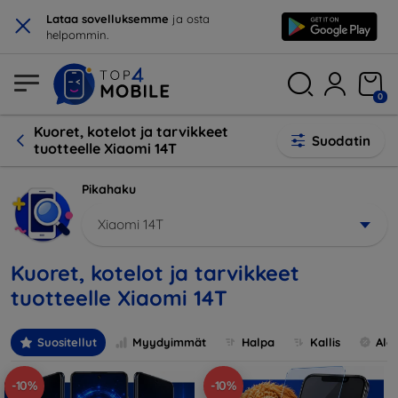
×
Lataa sovelluksemme
ja osta
helpommin.
0
Kuoret, kotelot ja tarvikkeet
Suodatin
tuotteelle Xiaomi 14T
Pikahaku
Xiaomi 14T
Kuoret, kotelot ja tarvikkeet
tuotteelle Xiaomi 14T
Suositellut
Myydyimmät
Halpa
Kallis
Ale
-10%
-10%