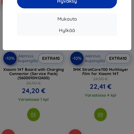
Hyväksy
-10%
-10%
Mukauta
Hylkää
Alennus
Alennus
-10%
-10%
EXTRA10
EXTRA10
kupongilla
kupongilla
Xiaomi 14T Board with Charging
3MK StratCore700 Multilayer
Connector (Service Pack)
Film for Xiaomi 14T
(5600010N12A00)
24,90 €
26,90 €
22,41 €
24,20 €
Varastossa 4 kpl
Varastossa 1 kpl