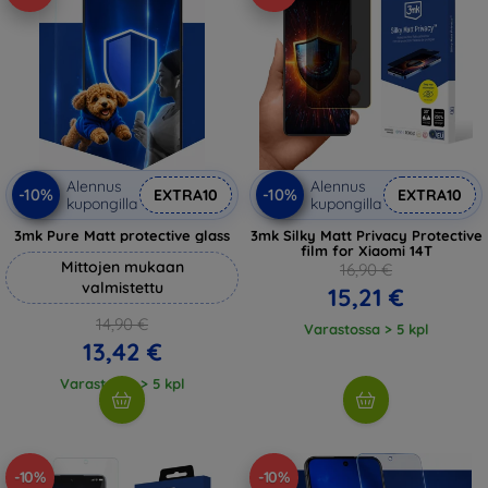
Alennus
Alennus
-10%
-10%
EXTRA10
EXTRA10
kupongilla
kupongilla
3mk Pure Matt protective glass
3mk Silky Matt Privacy Protective
film for Xiaomi 14T
Mittojen mukaan
16,90 €
valmistettu
15,21 €
14,90 €
Varastossa > 5 kpl
13,42 €
Varastossa > 5 kpl
-10%
-10%