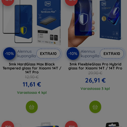
Alennus
Alennus
-10%
-10%
EXTRA10
EXTRA10
kupongilla
kupongilla
3mk HardGlass Max Black
3mk FlexibleGlass Pro Hybrid
Tempered glass for Xiaomi 14T /
glass for Xiaomi 14T / 14T Pro
14T Pro
29,90 €
12,90 €
26,91 €
11,61 €
Varastossa 3 kpl
Varastossa 4 kpl