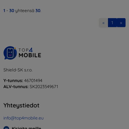
1
-
30
yhteensä
30
.
«
1
»
Shield-SK s.r.o.
Y-tunnus:
46701494
ALV-tunnus:
SK2023549671
Yhteystiedot
info@top4mobile.eu
Kirjoita meille