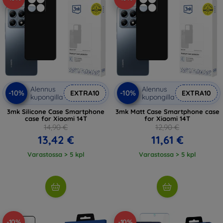
Alennus
Alennus
-10%
-10%
EXTRA10
EXTRA10
kupongilla
kupongilla
3mk Silicone Case Smartphone
3mk Matt Case Smartphone case
case for Xiaomi 14T
for Xiaomi 14T
14,90 €
12,90 €
13,42 €
11,61 €
Varastossa > 5 kpl
Varastossa > 5 kpl
-10%
-10%