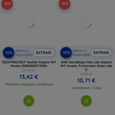
-10%
-10%
Alennus
Alennus
-10%
-10%
EXTRA10
EXTRA10
kupongilla
kupongilla
TECH-PROTECT Wallet Xiaomi 14T
3MK HardGlass Max Lite Xiaomi
Musta (5906302371129)
14T musta, Fullscreen Glass Lite
()
14,90 €
11,90 €
13,42 €
10,71 €
Viimeinen kappale varastossa
Varastossa > 5 kpl