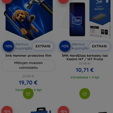
Alennus
Alennus
-10%
-10%
EXTRA10
EXTRA10
kupongilla
kupongilla
3mk Hammer protective film
3MK HardGlass karkaistu lasi
Xiaomi 14T / 14T Prolle
Mittojen mukaan
11,90 €
valmistettu
10,71 €
21,90 €
Varastossa > 5 kpl
19,70 €
Varastossa 4 kpl
-10%
-10%