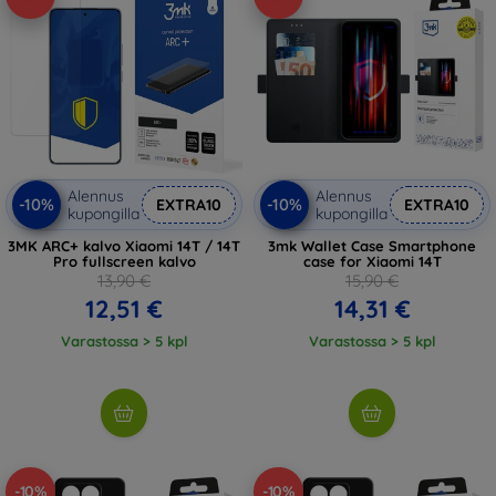
Alennus
Alennus
-10%
-10%
EXTRA10
EXTRA10
kupongilla
kupongilla
3MK ARC+ kalvo Xiaomi 14T / 14T
3mk Wallet Case Smartphone
Pro fullscreen kalvo
case for Xiaomi 14T
13,90 €
15,90 €
12,51 €
14,31 €
Varastossa > 5 kpl
Varastossa > 5 kpl
-10%
-10%