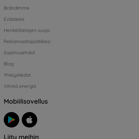
Brändimme
Evästeesi
Henkilötietojen suoja
Reklamaatiopolitiikka
Sopimusehdot
Blog
Yhteystiedot
Vihreä energia
Mobiilisovellus
Liity meihin