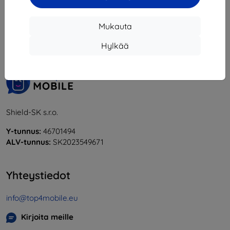
1
-
6
yhteensä
6
.
Mukauta
«
1
»
Hylkää
Shield-SK s.r.o.
Y-tunnus:
46701494
ALV-tunnus:
SK2023549671
Yhteystiedot
info@top4mobile.eu
Kirjoita meille