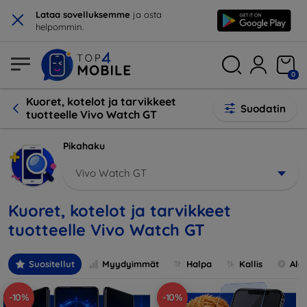
×
Lataa sovelluksemme
ja osta
helpommin.
0
Kuoret, kotelot ja tarvikkeet
Suodatin
tuotteelle Vivo Watch GT
Pikahaku
Vivo Watch GT
Kuoret, kotelot ja tarvikkeet
tuotteelle Vivo Watch GT
Suositellut
Myydyimmät
Halpa
Kallis
Ale
-10%
-10%