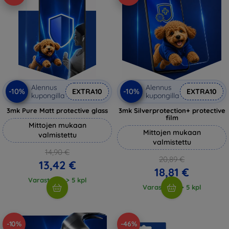
Alennus
Alennus
-10%
-10%
EXTRA10
EXTRA10
kupongilla
kupongilla
3mk Pure Matt protective glass
3mk Silverprotection+ protective
film
Mittojen mukaan
Mittojen mukaan
valmistettu
valmistettu
14,90 €
20,89 €
13,42 €
18,81 €
Varastossa > 5 kpl
Varastossa > 5 kpl
-10%
-46%