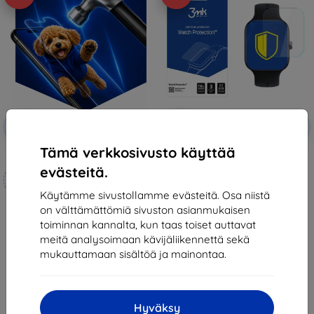
Alennus
Alennus
-10%
-10%
EXTRA10
EXTRA10
kupongilla
kupongilla
Tämä verkkosivusto käyttää
3mk Hammer protective film
3MK ARC Film Watch Vivo Watch
GT Koko näytön kalvo
evästeitä.
Mittojen mukaan
14,90 €
valmistettu
8,01 €
Käytämme sivustollamme evästeitä. Osa niistä
on välttämättömiä sivuston asianmukaisen
21,90 €
Viimeinen kappale varastossa
toiminnan kannalta, kun taas toiset auttavat
19,70 €
meitä analysoimaan kävijäliikennettä sekä
Varastossa 4 kpl
mukauttamaan sisältöä ja mainontaa.
Hyväksy