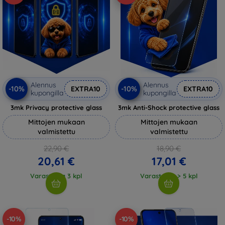
Alennus
Alennus
-10%
-10%
EXTRA10
EXTRA10
kupongilla
kupongilla
3mk Privacy protective glass
3mk Anti-Shock protective glass
Mittojen mukaan
Mittojen mukaan
valmistettu
valmistettu
22,90 €
18,90 €
20,61 €
17,01 €
Varastossa 3 kpl
Varastossa > 5 kpl
-10%
-10%