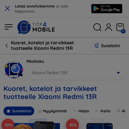
×
Lataa sovelluksemme
ja osta
helpommin.
0
Kuoret, kotelot ja tarvikkeet
Suodatin
tuotteelle Xiaomi Redmi 13R
Pikahaku
Xiaomi Redmi 13R
Kuoret, kotelot ja tarvikkeet
tuotteelle Xiaomi Redmi 13R
Suositellut
Myydyimmät
Halpa
Kallis
Ale
-10%
-10%