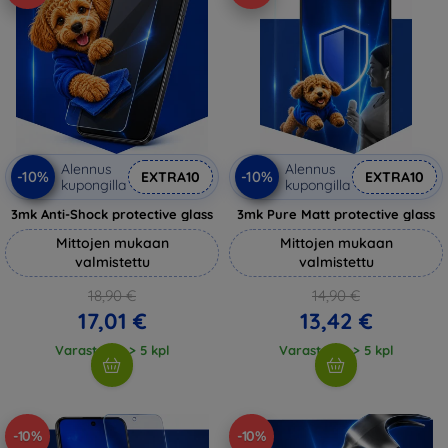
Alennus
Alennus
-10%
-10%
EXTRA10
EXTRA10
kupongilla
kupongilla
3mk Anti-Shock protective glass
3mk Pure Matt protective glass
Mittojen mukaan
Mittojen mukaan
valmistettu
valmistettu
18,90 €
14,90 €
17,01 €
13,42 €
Varastossa > 5 kpl
Varastossa > 5 kpl
-10%
-10%