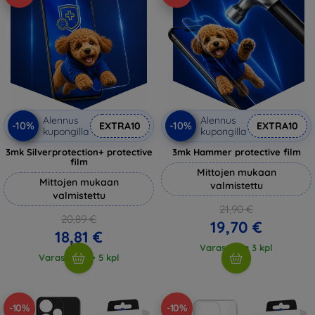
Alennus
Alennus
-10%
-10%
EXTRA10
EXTRA10
kupongilla
kupongilla
3mk Silverprotection+ protective
3mk Hammer protective film
film
Mittojen mukaan
Mittojen mukaan
valmistettu
valmistettu
21,90 €
20,89 €
19,70 €
18,81 €
Varastossa 3 kpl
Varastossa > 5 kpl
-10%
-10%