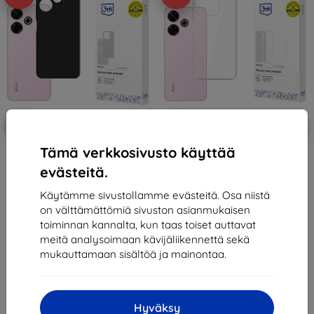
Alennus
Alennus
-10%
-10%
EXTRA10
EXTRA10
kupongilla
kupongilla
Tämä verkkosivusto käyttää
3Mk Matt Case Redmi 13R
3MK Clear Case Redmi 13R
5G/Redmi 13 4G black
5G/Redmi 13 4G
evästeitä.
12,90 €
11,90 €
11,61 €
10,71 €
Käytämme sivustollamme evästeitä. Osa niistä
on välttämättömiä sivuston asianmukaisen
Varastossa > 5 kpl
Varastossa > 5 kpl
toiminnan kannalta, kun taas toiset auttavat
meitä analysoimaan kävijäliikennettä sekä
mukauttamaan sisältöä ja mainontaa.
Hyväksy