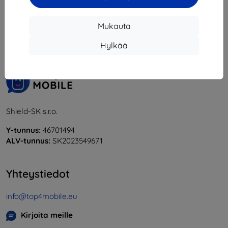
1
-
6
yhteensä
6
.
Mukauta
«
1
»
Hylkää
Shield-SK s.r.o.
Y-tunnus:
46701494
ALV-tunnus:
SK2023549671
Yhteystiedot
info@top4mobile.eu
Kirjoita meille