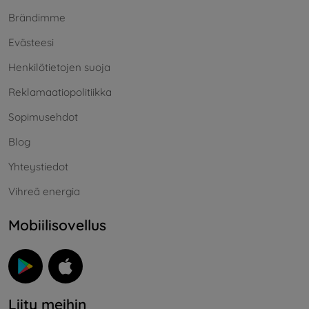
Brändimme
Evästeesi
Henkilötietojen suoja
Reklamaatiopolitiikka
Sopimusehdot
Blog
Yhteystiedot
Vihreä energia
Mobiilisovellus
Liity meihin