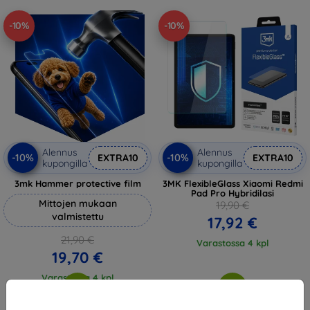
-10%
-10%
Alennus
Alennus
-10%
-10%
EXTRA10
EXTRA10
kupongilla
kupongilla
3mk Hammer protective film
3MK FlexibleGlass Xiaomi Redmi
Pad Pro Hybridilasi
Mittojen mukaan
19,90 €
valmistettu
17,92 €
21,90 €
Varastossa 4 kpl
19,70 €
Varastossa 4 kpl