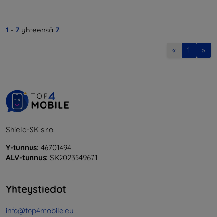
1
-
7
yhteensä
7
.
«
1
»
Shield-SK s.r.o.
Y-tunnus:
46701494
ALV-tunnus:
SK2023549671
Yhteystiedot
info@top4mobile.eu