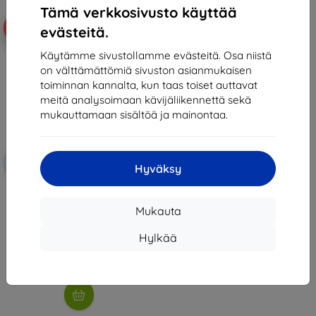
Tämä verkkosivusto käyttää
-10%
evästeitä.
Käytämme sivustollamme evästeitä. Osa niistä
on välttämättömiä sivuston asianmukaisen
toiminnan kannalta, kun taas toiset auttavat
meitä analysoimaan kävijäliikennettä sekä
mukauttamaan sisältöä ja mainontaa.
Alennus
-10%
EXTRA10
kupongilla
Hyväksy
TECH-PROTECT SC Pen Xiaomi
Redmi Pad Pro 12.1 musta
(5906302310678)
Mukauta
26,90 €
24,20 €
Hylkää
Varastossa 2 kpl