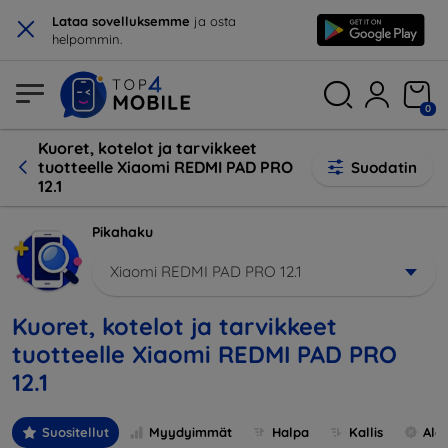
×
Lataa sovelluksemme
ja osta
helpommin.
0
Kuoret, kotelot ja tarvikkeet
tuotteelle Xiaomi REDMI PAD PRO
Suodatin
12.1
Pikahaku
Xiaomi REDMI PAD PRO 12.1
Kuoret, kotelot ja tarvikkeet
tuotteelle Xiaomi REDMI PAD PRO
12.1
Suositellut
Myydyimmät
Halpa
Kallis
Ale