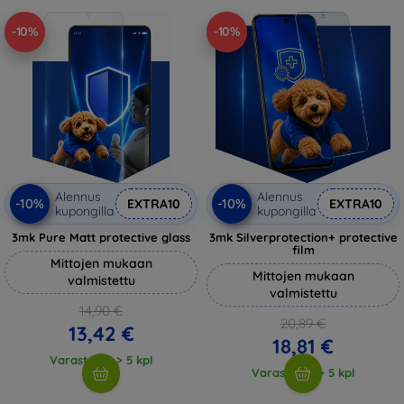
-10%
-10%
Alennus
Alennus
-10%
-10%
EXTRA10
EXTRA10
kupongilla
kupongilla
3mk Pure Matt protective glass
3mk Silverprotection+ protective
film
Mittojen mukaan
Mittojen mukaan
valmistettu
valmistettu
14,90 €
20,89 €
13,42 €
18,81 €
Varastossa > 5 kpl
Varastossa > 5 kpl