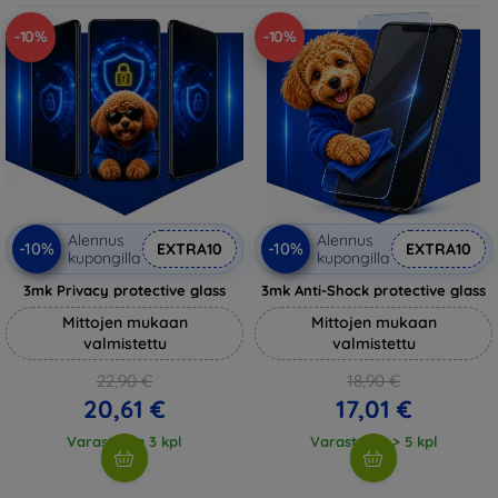
-10%
-10%
Alennus
Alennus
-10%
-10%
EXTRA10
EXTRA10
kupongilla
kupongilla
3mk Privacy protective glass
3mk Anti-Shock protective glass
Mittojen mukaan
Mittojen mukaan
valmistettu
valmistettu
22,90 €
18,90 €
20,61 €
17,01 €
Varastossa 3 kpl
Varastossa > 5 kpl