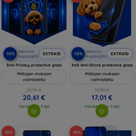
Alennus
Alennus
-10%
-10%
EXTRA10
EXTRA10
kupongilla
kupongilla
3mk Privacy protective glass
3mk Anti-Shock protective glass
Mittojen mukaan
Mittojen mukaan
valmistettu
valmistettu
22,90 €
18,90 €
20,61 €
17,01 €
Varastossa 3 kpl
Varastossa > 5 kpl
-10%
-10%