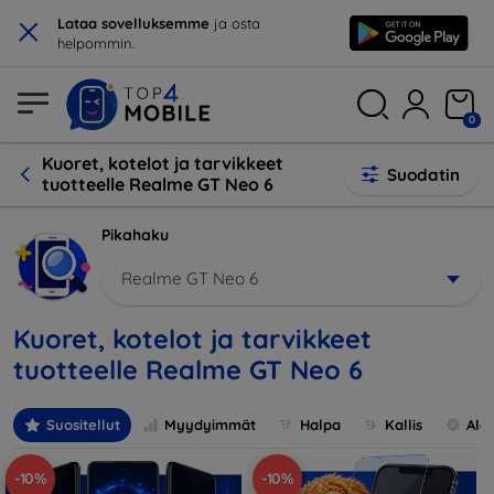
×
Lataa sovelluksemme
ja osta
helpommin.
0
Kuoret, kotelot ja tarvikkeet
Suodatin
tuotteelle Realme GT Neo 6
Pikahaku
Realme GT Neo 6
Kuoret, kotelot ja tarvikkeet
tuotteelle Realme GT Neo 6
Suositellut
Myydyimmät
Halpa
Kallis
Ale
-10%
-10%