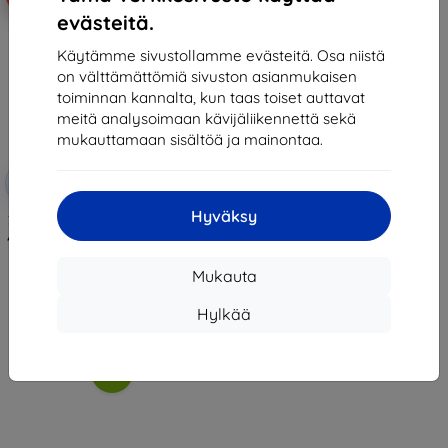
evästeitä.
Käytämme sivustollamme evästeitä. Osa niistä
on välttämättömiä sivuston asianmukaisen
toiminnan kannalta, kun taas toiset auttavat
meitä analysoimaan kävijäliikennettä sekä
mukauttamaan sisältöä ja mainontaa.
Alennus
-10%
EXTRA10
kupongilla
Hyväksy
3MK ARC+ Film Realme GT Neo 6
/ GT Neo 6 SE Koko näytön kalvo
13,90 €
12,51 €
Mukauta
Varastossa > 5 kpl
Hylkää