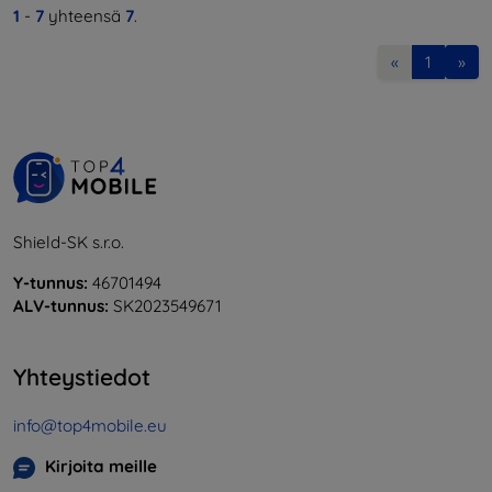
1
-
7
yhteensä
7
.
«
1
»
Shield-SK s.r.o.
Y-tunnus:
46701494
ALV-tunnus:
SK2023549671
Yhteystiedot
info@top4mobile.eu
Kirjoita meille