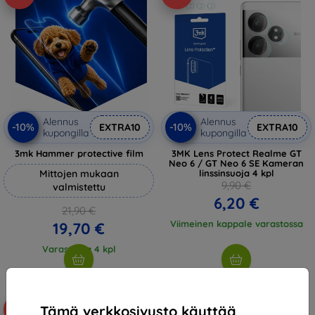
Alennus
Alennus
-10%
-10%
EXTRA10
EXTRA10
kupongilla
kupongilla
3mk Hammer protective film
3MK Lens Protect Realme GT
Neo 6 / GT Neo 6 SE Kameran
Mittojen mukaan
linssinsuoja 4 kpl
9,90 €
valmistettu
6,20 €
21,90 €
Viimeinen kappale varastossa
19,70 €
Varastossa 4 kpl
Tämä verkkosivusto käyttää
-10%