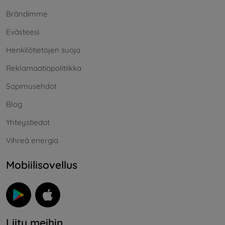
Brändimme
Evästeesi
Henkilötietojen suoja
Reklamaatiopolitiikka
Sopimusehdot
Blog
Yhteystiedot
Vihreä energia
Mobiilisovellus
Liity meihin