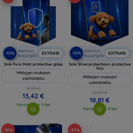
Alennus
Alennus
-10%
-10%
EXTRA10
EXTRA10
kupongilla
kupongilla
3mk Pure Matt protective glass
3mk Silverprotection+ protective
film
Mittojen mukaan
Mittojen mukaan
valmistettu
valmistettu
14,90 €
20,89 €
13,42 €
18,81 €
Varastossa > 5 kpl
Varastossa > 5 kpl
-10%
-37%