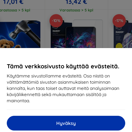
17,01 €
13,42 €
arastossa > 5 kpl
Varastossa > 5 kpl
-10%
-17%
Tämä verkkosivusto käyttää evästeitä.
Käytämme sivustollamme evästeitä. Osa niistä on
välttämättömiä sivuston asianmukaisen toiminnan
Alennus
Alennus
A
%
-10%
-10%
EXTRA10
EXTRA10
kannalta, kun taas toiset auttavat meitä analysoimaan
kupongilla
kupongilla
k
kävijäliikennettä sekä mukauttamaan sisältöä ja
Hammer protective
3mk Hardy Paper Effect
3mk Har
mainontaa.
film
Protective film for Samsung
glass fo
Galaxy Tab Active 5
Ta
ittojen mukaan
17,91 €
valmistettu
16,12 €
2
Hyväksy
21,90 €
Varastossa > 5 kpl
Viim