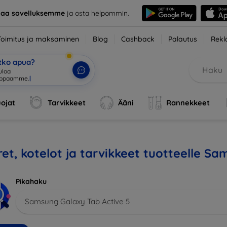
taa sovelluksemme
ja osta helpommin.
Toimitus ja maksaminen
Blog
Cashback
Palautus
Rekl
etko apua?
uloa ve
|
ojat
Tarvikkeet
Ääni
Rannekkeet
et, kotelot ja tarvikkeet tuotteelle S
Pikahaku
Samsung Galaxy Tab Active 5