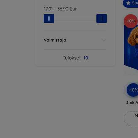
Suo
17.91
-
36.90
Eur
-10%
Valmistaja
Tulokset
10
-10
3mk A
M