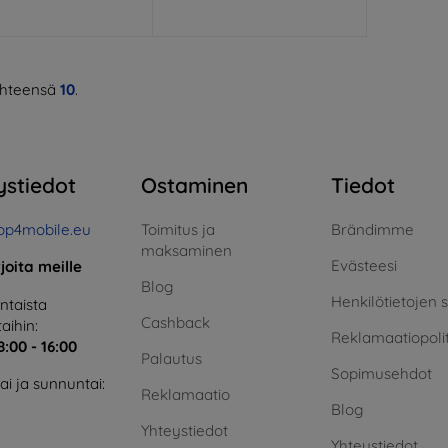
hteensä
10
.
ystiedot
Ostaminen
Tiedot
op4mobile.eu
Toimitus ja
Brändimme
maksaminen
Evästeesi
rjoita meille
Blog
Henkilötietojen 
taista
Cashback
aihin:
Reklamaatiopolit
8:00 - 16:00
Palautus
Sopimusehdot
i ja sunnuntai:
Reklamaatio
Blog
Yhteystiedot
Yhteystiedot