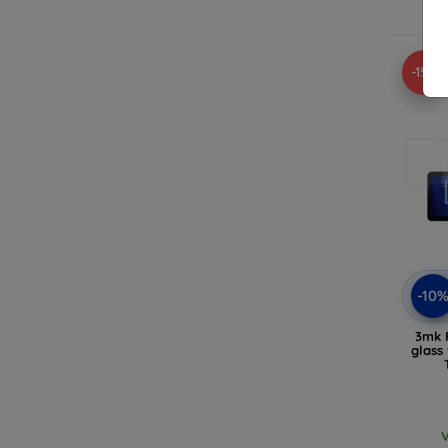
V
-15%
-10
3mk F
glass
V