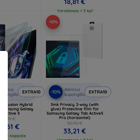
18,81 €
Varastossa > 5 kpl
-10%
lennus
Alennus
-10%
EXTRA10
EXTRA10
upongilla
kupongilla
dy Fusion Hybrid
3mk Privacy 2-way (with
r Samsung Galaxy
glue) Protective film for
b Active 5
Samsung Galaxy Tab Active5
Pro (horizontal)
24,90 €
36,90 €
0,61 €
33,21 €
einen kappale
Varastossa > 5 kpl