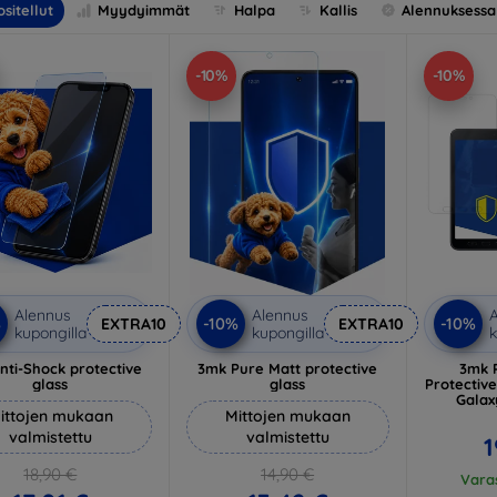
sitellut
Myydyimmät
Halpa
Kallis
Alennuksessa
-10%
-10%
Alennus
Alennus
A
%
-10%
-10%
EXTRA10
EXTRA10
kupongilla
kupongilla
k
nti-Shock protective
3mk Pure Matt protective
3mk 
glass
glass
Protectiv
Galax
ittojen mukaan
Mittojen mukaan
valmistettu
valmistettu
1
18,90 €
14,90 €
Varas