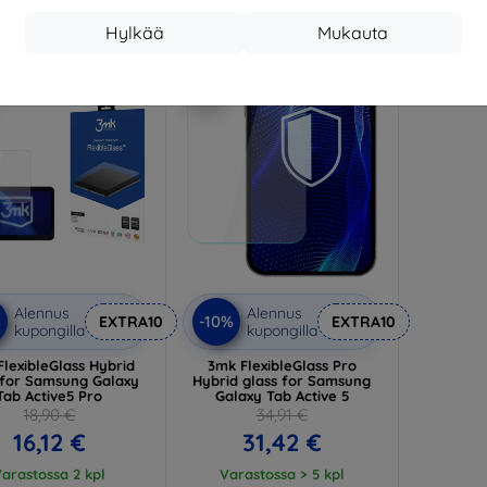
19,70 €
v
Hylkää
Mukauta
arastossa 4 kpl
-10%
Alennus
Alennus
%
-10%
EXTRA10
EXTRA10
kupongilla
kupongilla
lexibleGlass Hybrid
3mk FlexibleGlass Pro
 for Samsung Galaxy
Hybrid glass for Samsung
Tab Active5 Pro
Galaxy Tab Active 5
18,90 €
34,91 €
16,12 €
31,42 €
arastossa 2 kpl
Varastossa > 5 kpl