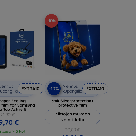
-10%
lennus
Alennus
-10%
EXTRA10
EXTRA10
upongilla
kupongilla
Paper Feeling
3mk Silverprotection+
e film for Samsung
protective film
y Tab Active 5
Mittojen mukaan
21,90 €
valmistettu
9,70 €
20,89 €
tossa > 5 kpl