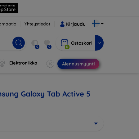
amaatio
Yhteystiedot
Kirjaudu
Ostoskori
0
0
0
Elektroniikka
Alennusmyynti
amsung Galaxy Tab Active 5