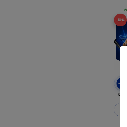
V
-10%
-10
3mk 
M