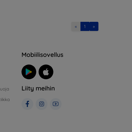
«
1
»
Mobiilisovellus
Liity meihin
suoja
iikka