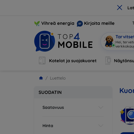
×
La
Vihreä energia
Kirjoita meille
Tarvits
Hei, tervet
Kotelot ja suojakuoret
Näytönsu
Luettelo
Kuor
SUODATIN
Saatavuus
Hinta