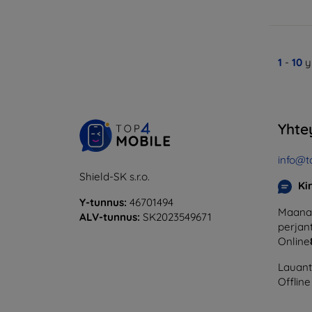
1
-
10
y
Yhte
info@t
Shield-SK s.r.o.
Ki
Y-tunnus:
46701494
Maanan
ALV-tunnus:
SK2023549671
perjant
Online
Lauanta
Offline