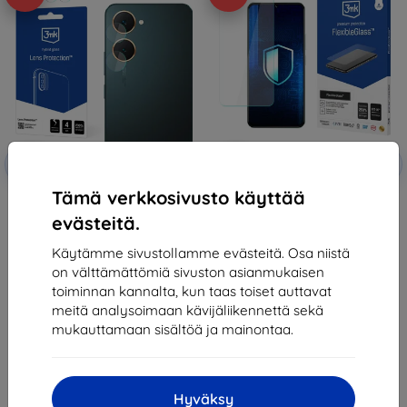
Alennus
Alennus
-10%
-10%
EXTRA10
EXTRA10
kupongilla
kupongilla
Tämä verkkosivusto käyttää
3MK Lens Protect Vivo Y03
3MK FlexibleGlass Vivo Y03
Kameran linssinsuoja 4 kpl
Hybrid Glass
evästeitä.
9,90 €
13,90 €
6,20 €
8,01 €
Käytämme sivustollamme evästeitä. Osa niistä
on välttämättömiä sivuston asianmukaisen
Viimeinen kappale varastossa
Viimeinen kappale varastossa
toiminnan kannalta, kun taas toiset auttavat
meitä analysoimaan kävijäliikennettä sekä
mukauttamaan sisältöä ja mainontaa.
Hyväksy