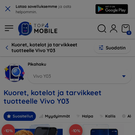
×
Lataa sovelluksemme
ja osta
helpommin.
0
Kuoret, kotelot ja tarvikkeet
Suodatin
tuotteelle Vivo Y03
Pikahaku
Vivo Y03
Kuoret, kotelot ja tarvikkeet
tuotteelle Vivo Y03
Suositellut
Myydyimmät
Halpa
Kallis
Ale
-10%
-10%