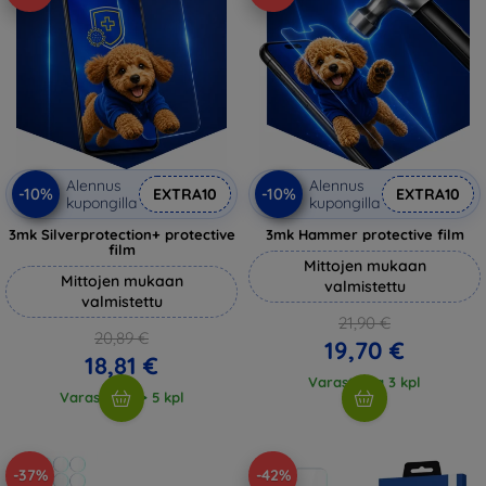
Alennus
Alennus
-10%
-10%
EXTRA10
EXTRA10
kupongilla
kupongilla
3mk Silverprotection+ protective
3mk Hammer protective film
film
Mittojen mukaan
Mittojen mukaan
valmistettu
valmistettu
21,90 €
20,89 €
19,70 €
18,81 €
Varastossa 3 kpl
Varastossa > 5 kpl
-37%
-42%