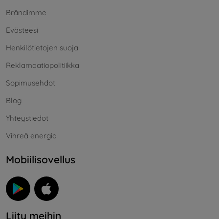
Brändimme
Evästeesi
Henkilötietojen suoja
Reklamaatiopolitiikka
Sopimusehdot
Blog
Yhteystiedot
Vihreä energia
Mobiilisovellus
Liity meihin