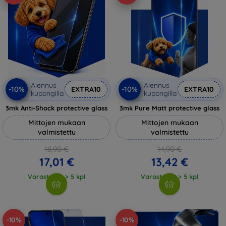
Alennus
Alennus
-10%
-10%
EXTRA10
EXTRA10
kupongilla
kupongilla
3mk Anti-Shock protective glass
3mk Pure Matt protective glass
Mittojen mukaan
Mittojen mukaan
valmistettu
valmistettu
18,90 €
14,90 €
17,01 €
13,42 €
Varastossa > 5 kpl
Varastossa > 5 kpl
-10%
-10%