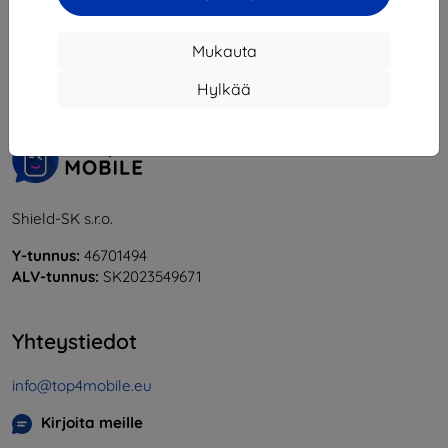
1
-
6
yhteensä
6
.
Mukauta
«
1
»
Hylkää
Shield-SK s.r.o.
Y-tunnus:
46701494
ALV-tunnus:
SK2023549671
Yhteystiedot
info@top4mobile.eu
Kirjoita meille