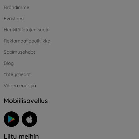
Brändimme
Evästeesi
Henkilötietojen suoja
Reklamaatiopolitiikka
Sopimusehdot
Blog
Yhteystiedot
Vihreä energia
Mobiilisovellus
Liity meihin