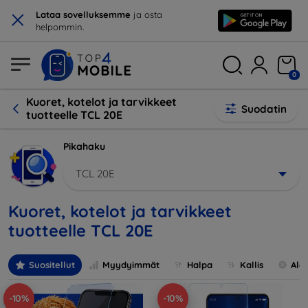
×
Lataa sovelluksemme
ja osta
helpommin.
0
Kuoret, kotelot ja tarvikkeet
Suodatin
tuotteelle TCL 20E
Pikahaku
TCL 20E
Kuoret, kotelot ja tarvikkeet
tuotteelle TCL 20E
Suositellut
Myydyimmät
Halpa
Kallis
Ale
-10%
-10%