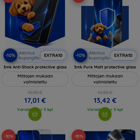
Alennus
Alennus
-10%
-10%
EXTRA10
EXTRA10
kupongilla
kupongilla
3mk Anti-Shock protective glass
3mk Pure Matt protective glass
Mittojen mukaan
Mittojen mukaan
valmistettu
valmistettu
18,90 €
14,90 €
17,01 €
13,42 €
Varastossa > 5 kpl
Varastossa > 5 kpl
-10%
-10%