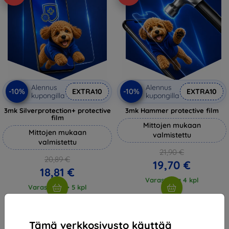
Alennus
Alennus
-10%
-10%
EXTRA10
EXTRA10
kupongilla
kupongilla
3mk Silverprotection+ protective
3mk Hammer protective film
film
Mittojen mukaan
Mittojen mukaan
valmistettu
valmistettu
21,90 €
20,89 €
19,70 €
18,81 €
Varastossa 4 kpl
Varastossa > 5 kpl
Tämä verkkosivusto käyttää