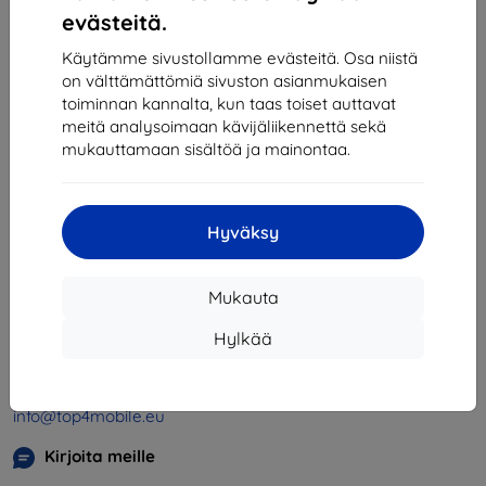
1
-
4
yhteensä
4
.
evästeitä.
«
1
»
Käytämme sivustollamme evästeitä. Osa niistä
on välttämättömiä sivuston asianmukaisen
toiminnan kannalta, kun taas toiset auttavat
meitä analysoimaan kävijäliikennettä sekä
mukauttamaan sisältöä ja mainontaa.
Hyväksy
Shield-SK s.r.o.
Y-tunnus:
46701494
Mukauta
ALV-tunnus:
SK2023549671
Hylkää
Yhteystiedot
info@top4mobile.eu
Kirjoita meille