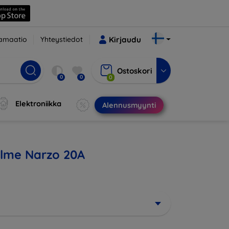
amaatio
Yhteystiedot
Kirjaudu
Ostoskori
0
0
0
Elektroniikka
Alennusmyynti
ealme Narzo 20A