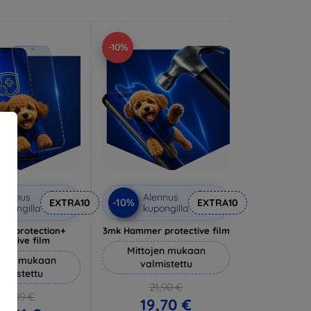
-10%
lennus
Alennus
-10%
EXTRA10
EXTRA10
upongilla
kupongilla
lverprotection+
3mk Hammer protective film
tective film
Mittojen mukaan
ojen mukaan
valmistettu
almistettu
21,90 €
20,89 €
19,70 €