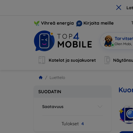
×
La
Vihreä energia
Kirjoita meille
Tarvits
Olen Mobi, 
Kotelot ja suojakuoret
Näytönsu
Luettelo
Kuor
SUODATIN
Saatavuus
Tulokset
4