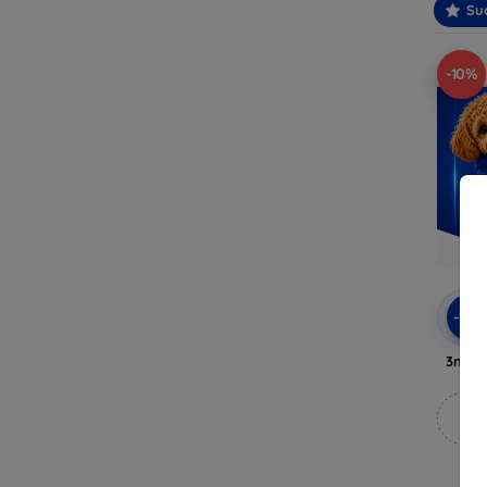
Suo
-10%
-10
3mk A
M