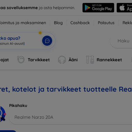
taa sovelluksemme
ja osta helpommin.
Toimitus ja maksaminen
Blog
Cashback
Palautus
Rekl
etko apua?
sinun AI-avustajasi
|
ojat
Tarvikkeet
Ääni
Rannekkeet
et, kotelot ja tarvikkeet tuotteelle R
Pikahaku
Realme Narzo 20A