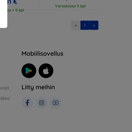
18,81 €
Varastossa 3 kpl
tossa > 5 kpl
«
1
»
Mobiilisovellus
Liity meihin
suoja
iikka