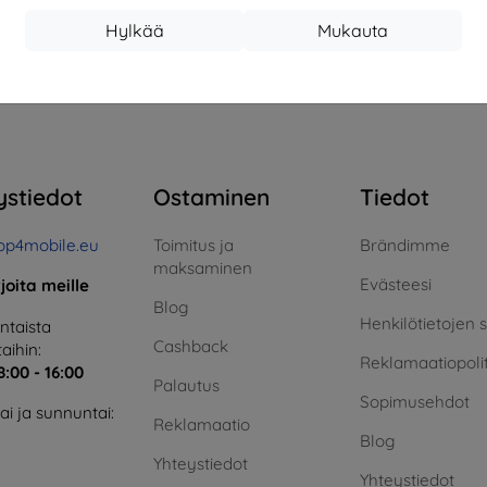
17,01 €
13,42 €
Hylkää
Mukauta
arastossa > 5 kpl
Varastossa > 5 kpl
Varas
teensä
4
.
ystiedot
Ostaminen
Tiedot
op4mobile.eu
Toimitus ja
Brändimme
maksaminen
Evästeesi
rjoita meille
Blog
Henkilötietojen 
taista
Cashback
aihin:
Reklamaatiopolit
8:00 - 16:00
Palautus
Sopimusehdot
i ja sunnuntai:
Reklamaatio
Blog
Yhteystiedot
Yhteystiedot