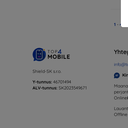
V
1
-
4
yh
Yhte
info@t
Shield-SK s.r.o.
Ki
Y-tunnus:
46701494
Maanan
ALV-tunnus:
SK2023549671
perjant
Online
Lauanta
Offline