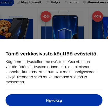
sitellut
Myydyimmät
Halpa
Kallis
Alennuksessa
-10%
-10%
Tämä verkkosivusto käyttää evästeitä.
Käytämme sivustollamme evästeitä. Osa niistä on
välttämättömiä sivuston asianmukaisen toiminnan
Alennus
Alennus
A
%
-10%
-10%
EXTRA10
EXTRA10
kannalta, kun taas toiset auttavat meitä analysoimaan
kupongilla
kupongilla
k
kävijäliikennettä sekä mukauttamaan sisältöä ja
nti-Shock protective
3mk Pure Matt protective
3mk Si
mainontaa.
glass
glass
pro
ittojen mukaan
Mittojen mukaan
Mitt
valmistettu
valmistettu
v
Hyväksy
18,90 €
14,90 €