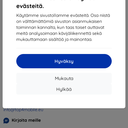
1
-
4
yhteensä
4
.
evästeitä.
«
1
»
Käytämme sivustollamme evästeitä. Osa niistä
on välttämättömiä sivuston asianmukaisen
toiminnan kannalta, kun taas toiset auttavat
meitä analysoimaan kävijäliikennettä sekä
mukauttamaan sisältöä ja mainontaa.
Hyväksy
Shield-SK s.r.o.
Y-tunnus:
46701494
Mukauta
ALV-tunnus:
SK2023549671
Hylkää
Yhteystiedot
info@top4mobile.eu
Kirjoita meille