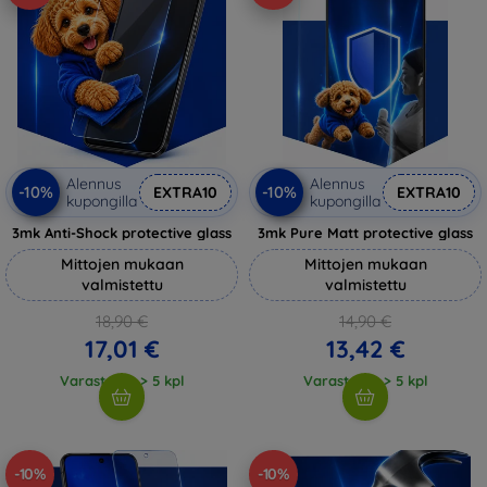
Alennus
Alennus
-10%
-10%
EXTRA10
EXTRA10
kupongilla
kupongilla
3mk Anti-Shock protective glass
3mk Pure Matt protective glass
Mittojen mukaan
Mittojen mukaan
valmistettu
valmistettu
18,90 €
14,90 €
17,01 €
13,42 €
Varastossa > 5 kpl
Varastossa > 5 kpl
-10%
-10%