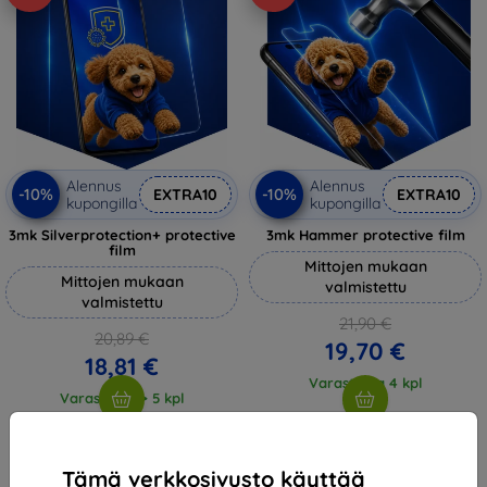
Alennus
Alennus
-10%
-10%
EXTRA10
EXTRA10
kupongilla
kupongilla
3mk Silverprotection+ protective
3mk Hammer protective film
film
Mittojen mukaan
Mittojen mukaan
valmistettu
valmistettu
21,90 €
20,89 €
19,70 €
18,81 €
Varastossa 4 kpl
Varastossa > 5 kpl
Tämä verkkosivusto käyttää