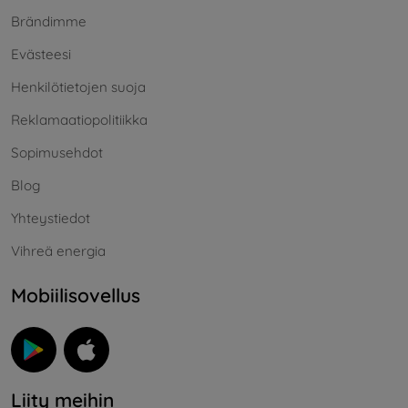
Brändimme
Evästeesi
Henkilötietojen suoja
Reklamaatiopolitiikka
Sopimusehdot
Blog
Yhteystiedot
Vihreä energia
Mobiilisovellus
Liity meihin