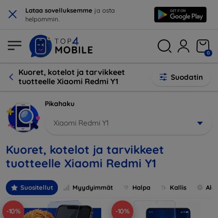
×
Lataa sovelluksemme
ja osta
helpommin.
0
Kuoret, kotelot ja tarvikkeet
Suodatin
tuotteelle Xiaomi Redmi Y1
Pikahaku
Xiaomi Redmi Y1
Kuoret, kotelot ja tarvikkeet
tuotteelle Xiaomi Redmi Y1
Suositellut
Myydyimmät
Halpa
Kallis
Ale
-10%
-10%