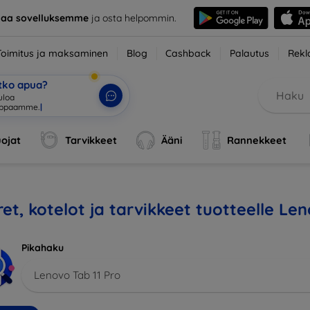
taa sovelluksemme
ja osta helpommin.
Toimitus ja maksaminen
Blog
Cashback
Palautus
Rekl
etko apua?
uloa
uppaamm
|
ojat
Tarvikkeet
Ääni
Rannekkeet
et, kotelot ja tarvikkeet tuotteelle Le
Pikahaku
Lenovo Tab 11 Pro