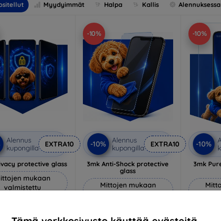
sitellut
Myydyimmät
Halpa
Kallis
Alennuksessa
-10%
-10%
Alennus
Alennus
A
%
-10%
-10%
EXTRA10
EXTRA10
kupongilla
kupongilla
k
vacy protective glass
3mk Anti-Shock protective
3mk Pure
glass
ittojen mukaan
Mittojen mukaan
Mitt
valmistettu
valmistettu
v
22,90 €
18,90 €
20,61 €
Tämä verkkosivusto käyttää evästeitä.