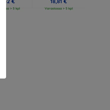
3,42 €
18,81 €
tossa > 5 kpl
Varastossa > 5 kpl