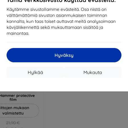
17,01 €
1
arastossa 3 kpl
Käytämme sivustollamme evästeitä. Osa niistä on
Varastossa > 5 kpl
Varas
välttämättömiä sivuston asianmukaisen toiminnan
kannalta, kun taas toiset auttavat meitä analysoimaan
kävijäliikennettä sekä mukauttamaan sisältöä ja
mainontaa.
Hyväksy
Hylkää
Mukauta
Alennus
%
EXTRA10
kupongilla
Hammer protective
film
ittojen mukaan
valmistettu
21,90 €