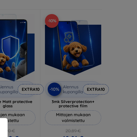
-10%
lennus
Alennus
-10%
EXTRA10
EXTRA10
upongilla
kupongilla
 Matt protective
3mk Silverprotection+
glass
protective film
ojen mukaan
Mittojen mukaan
almistettu
valmistettu
14,90 €
20,89 €