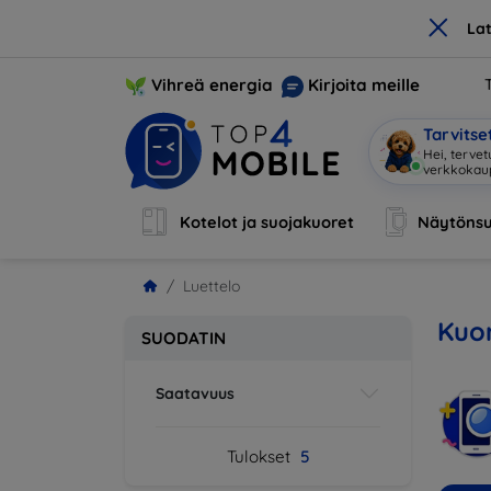
×
La
Vihreä energia
Kirjoita meille
Tarvits
Hei, tervet
verkkoka
Kotelot ja suojakuoret
Näytönsu
Luettelo
Kuor
SUODATIN
Saatavuus
Tulokset
5