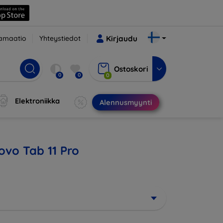
amaatio
Yhteystiedot
Kirjaudu
Ostoskori
0
0
0
Elektroniikka
Alennusmyynti
novo Tab 11 Pro