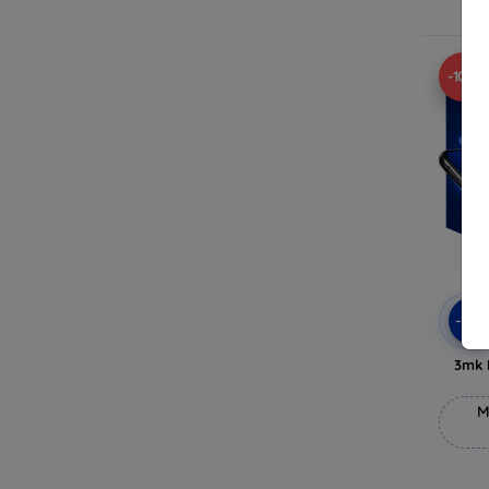
V
-10%
-10
3mk 
M