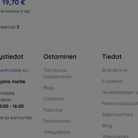
19,70 €
arastossa 4 kpl
teensä
5
.
ystiedot
Ostaminen
Tiedot
op4mobile.eu
Toimitus ja
Brändimme
maksaminen
Evästeesi
rjoita meille
Blog
Henkilötietojen 
taista
Cashback
aihin:
Reklamaatiopolit
8:00 - 16:00
Palautus
Sopimusehdot
i ja sunnuntai:
Reklamaatio
Blog
Yhteystiedot
Yhteystiedot