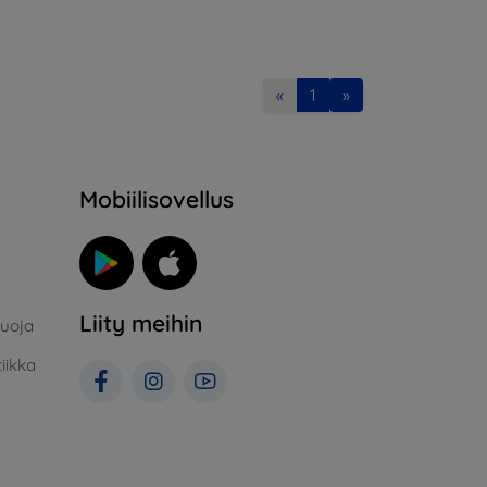
«
1
»
Mobiilisovellus
Liity meihin
suoja
iikka