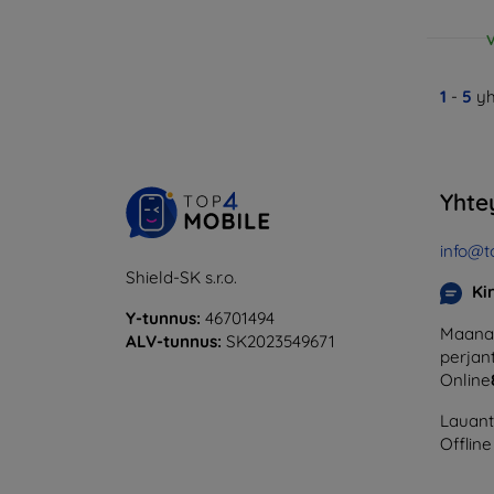
V
1
-
5
yh
Yhte
info@t
Shield-SK s.r.o.
Ki
Y-tunnus:
46701494
Maanan
ALV-tunnus:
SK2023549671
perjant
Online
Lauanta
Offline