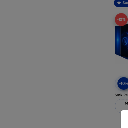
Suo
-10%
-10
3mk Pri
M