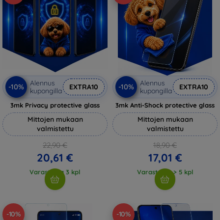
Alennus
Alennus
-10%
-10%
EXTRA10
EXTRA10
kupongilla
kupongilla
3mk Privacy protective glass
3mk Anti-Shock protective glass
Mittojen mukaan
Mittojen mukaan
valmistettu
valmistettu
22,90 €
18,90 €
20,61 €
17,01 €
Varastossa 3 kpl
Varastossa > 5 kpl
-10%
-10%