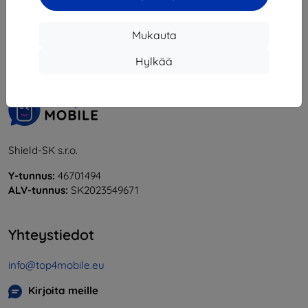
1
-
5
yhteensä
5
.
Mukauta
«
1
»
Hylkää
Shield-SK s.r.o.
Y-tunnus:
46701494
ALV-tunnus:
SK2023549671
Yhteystiedot
info@top4mobile.eu
Kirjoita meille