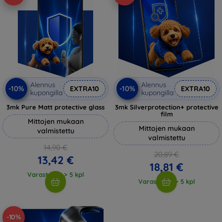
Alennus
Alennus
-10%
-10%
EXTRA10
EXTRA10
kupongilla
kupongilla
3mk Pure Matt protective glass
3mk Silverprotection+ protective
film
Mittojen mukaan
Mittojen mukaan
valmistettu
valmistettu
14,90 €
20,89 €
13,42 €
18,81 €
Varastossa > 5 kpl
Varastossa > 5 kpl
-10%