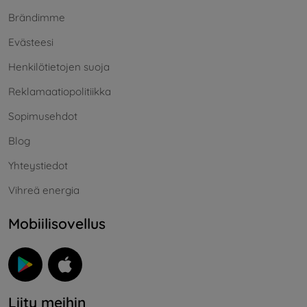
Brändimme
Evästeesi
Henkilötietojen suoja
Reklamaatiopolitiikka
Sopimusehdot
Blog
Yhteystiedot
Vihreä energia
Mobiilisovellus
Liity meihin