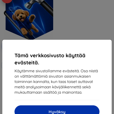
Alennus
-10%
EXTRA10
kupongilla
Tämä verkkosivusto käyttää
3mk Hammer protective film
evästeitä.
Mittojen mukaan
valmistettu
Käytämme sivustollamme evästeitä. Osa niistä
on välttämättömiä sivuston asianmukaisen
21,90 €
toiminnan kannalta, kun taas toiset auttavat
19,70 €
meitä analysoimaan kävijäliikennettä sekä
Varastossa 4 kpl
mukauttamaan sisältöä ja mainontaa.
Hyväksy