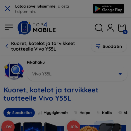
×
Lataa sovelluksemme
ja osta
helpommin.
0
Kuoret, kotelot ja tarvikkeet
Suodatin
tuotteelle Vivo Y55L
Pikahaku
Vivo Y55L
Kuoret, kotelot ja tarvikkeet
tuotteelle Vivo Y55L
Suositellut
Myydyimmät
Halpa
Kallis
Ale
-10%
-10%