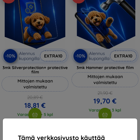
Alennus
Alennus
-10%
-10%
EXTRA10
EXTRA10
kupongilla
kupongilla
3mk Silverprotection+ protective
3mk Hammer protective film
film
Mittojen mukaan
Mittojen mukaan
valmistettu
valmistettu
21,90 €
20,89 €
19,70 €
18,81 €
Varastossa 3 kpl
Varastossa > 5 kpl
Tämä verkkosivusto käyttää