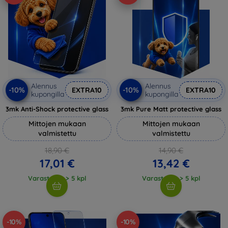
Alennus
Alennus
-10%
-10%
EXTRA10
EXTRA10
kupongilla
kupongilla
3mk Anti-Shock protective glass
3mk Pure Matt protective glass
Mittojen mukaan
Mittojen mukaan
valmistettu
valmistettu
18,90 €
14,90 €
17,01 €
13,42 €
Varastossa > 5 kpl
Varastossa > 5 kpl
-10%
-10%