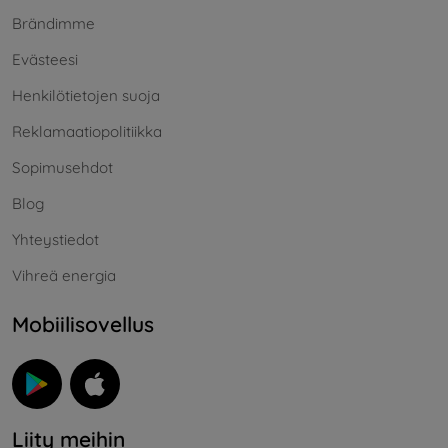
Brändimme
Evästeesi
Henkilötietojen suoja
Reklamaatiopolitiikka
Sopimusehdot
Blog
Yhteystiedot
Vihreä energia
Mobiilisovellus
Liity meihin