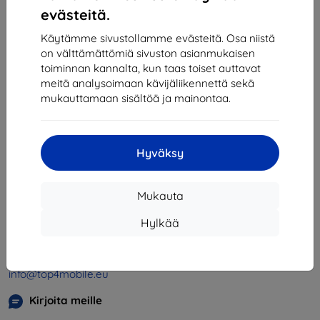
1
-
4
yhteensä
4
.
evästeitä.
«
1
»
Käytämme sivustollamme evästeitä. Osa niistä
on välttämättömiä sivuston asianmukaisen
toiminnan kannalta, kun taas toiset auttavat
meitä analysoimaan kävijäliikennettä sekä
mukauttamaan sisältöä ja mainontaa.
Hyväksy
Shield-SK s.r.o.
Y-tunnus:
46701494
Mukauta
ALV-tunnus:
SK2023549671
Hylkää
Yhteystiedot
info@top4mobile.eu
Kirjoita meille