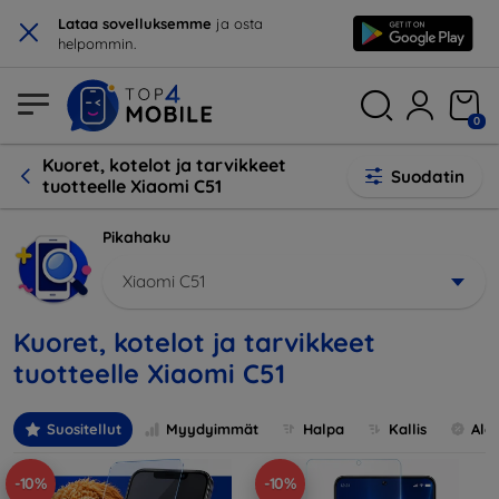
×
Lataa sovelluksemme
ja osta
helpommin.
0
Kuoret, kotelot ja tarvikkeet
Suodatin
tuotteelle Xiaomi C51
Pikahaku
Xiaomi C51
Kuoret, kotelot ja tarvikkeet
tuotteelle Xiaomi C51
Suositellut
Myydyimmät
Halpa
Kallis
Ale
-10%
-10%