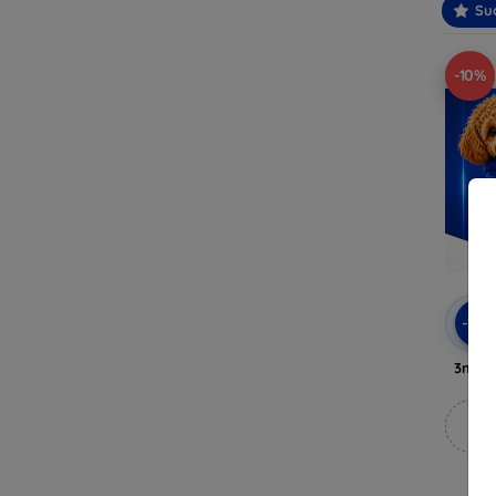
Suo
-10%
-10
3mk A
M