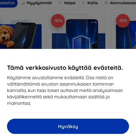
sitellut
Myydyimmät
Halpa
Kallis
Alennuksessa
-10%
-10%
Tämä verkkosivusto käyttää evästeitä.
Käytämme sivustollamme evästeitä. Osa niistä on
välttämättömiä sivuston asianmukaisen toiminnan
Alennus
Alennus
A
%
-10%
-10%
EXTRA10
EXTRA10
kannalta, kun taas toiset auttavat meitä analysoimaan
kupongilla
kupongilla
k
kävijäliikennettä sekä mukauttamaan sisältöä ja
nti-Shock protective
3mk Pure Matt protective
3mk Si
mainontaa.
glass
glass
pro
ittojen mukaan
Mittojen mukaan
Mitt
valmistettu
valmistettu
v
Hyväksy
18,90 €
14,90 €