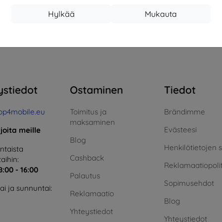
17,01 €
13,42 €
Hylkää
Mukauta
arastossa > 5 kpl
Varastossa > 5 kpl
Varas
teensä
4
.
ystiedot
Ostaminen
Tiedot
op4mobile.eu
Toimitus ja
Brändimme
maksaminen
Evästeesi
rjoita meille
Blog
Henkilötietojen 
taista
Cashback
aihin:
Reklamaatiopolit
8:00 - 16:00
Palautus
Sopimusehdot
i ja sunnuntai:
Reklamaatio
Blog
Yhteystiedot
Yhteystiedot