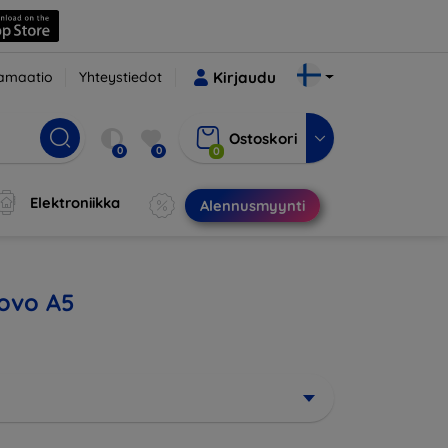
amaatio
Yhteystiedot
Kirjaudu
Ostoskori
0
0
0
Elektroniikka
Alennusmyynti
novo A5