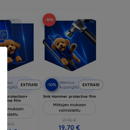
-10%
lennus
Alennus
-10%
EXTRA10
EXTRA10
upongilla
kupongilla
lverprotection+
3mk Hammer protective film
tective film
Mittojen mukaan
ojen mukaan
valmistettu
almistettu
21,90 €
20,89 €
19,70 €