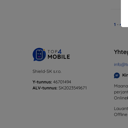
V
1
-
4
yh
Yhte
info@t
Shield-SK s.r.o.
Ki
Y-tunnus:
46701494
Maanan
ALV-tunnus:
SK2023549671
perjant
Online
Lauanta
Offline