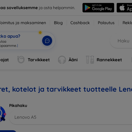
taa sovelluksemme
ja osta helpommin.
Toimitus ja maksaminen
Blog
Cashback
Palautus
Rekl
etko apua?
uloa
uppaamme.
|
ojat
Tarvikkeet
Ääni
Rannekkeet
et, kotelot ja tarvikkeet tuotteelle Le
Pikahaku
Lenovo A5