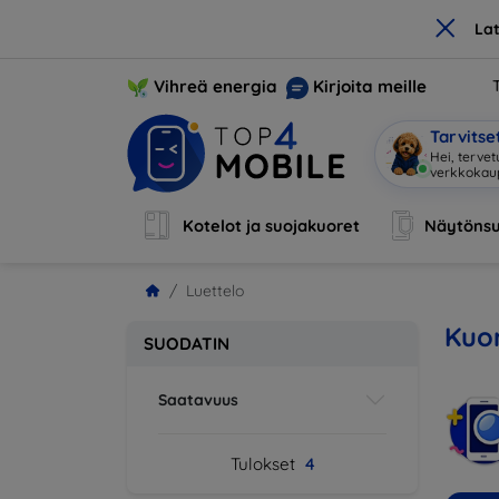
×
La
Vihreä energia
Kirjoita meille
Tarvits
Hei, tervet
verkkoka
Kotelot ja suojakuoret
Näytönsu
Luettelo
Kuor
SUODATIN
Saatavuus
Tulokset
4