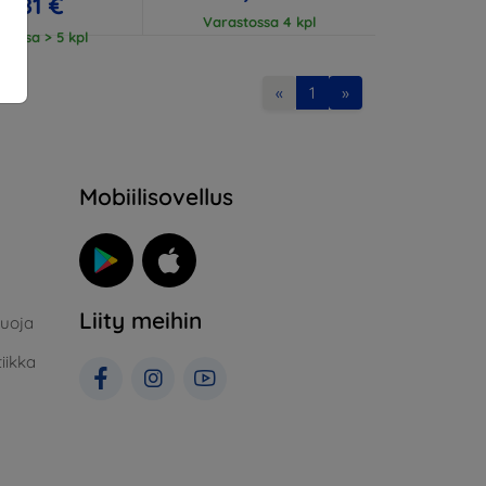
18,81 €
Varastossa 4 kpl
tossa > 5 kpl
«
1
»
Mobiilisovellus
Liity meihin
suoja
iikka