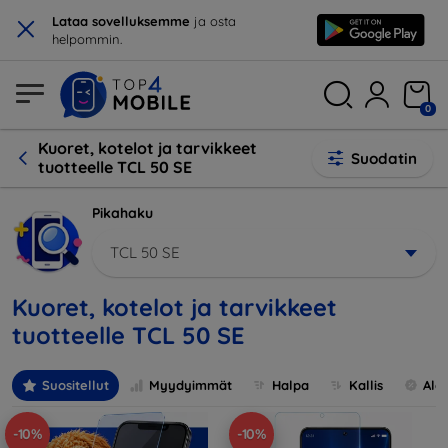
×
Lataa sovelluksemme
ja osta
helpommin.
0
Kuoret, kotelot ja tarvikkeet
Suodatin
tuotteelle TCL 50 SE
Pikahaku
TCL 50 SE
Kuoret, kotelot ja tarvikkeet
tuotteelle TCL 50 SE
Suositellut
Myydyimmät
Halpa
Kallis
Ale
-10%
-10%