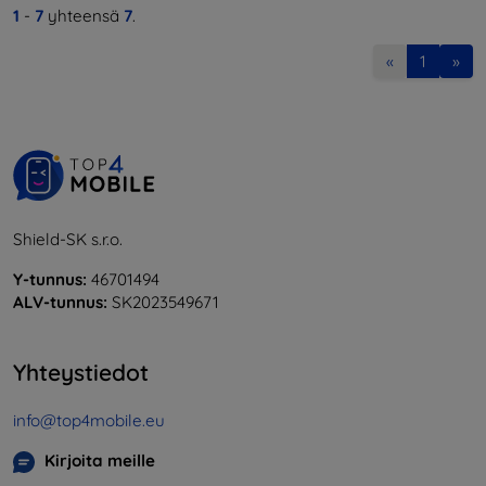
1
-
7
yhteensä
7
.
«
1
»
Shield-SK s.r.o.
Y-tunnus:
46701494
ALV-tunnus:
SK2023549671
Yhteystiedot
info@top4mobile.eu
Kirjoita meille