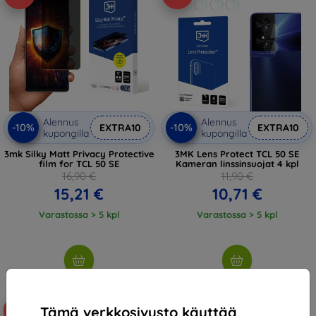
Alennus
Alennus
-10%
-10%
EXTRA10
EXTRA10
kupongilla
kupongilla
3mk Silky Matt Privacy Protective
3MK Lens Protect TCL 50 SE
film for TCL 50 SE
Kameran linssinsuojat 4 kpl
16,90 €
11,90 €
15,21 €
10,71 €
Varastossa > 5 kpl
Varastossa > 5 kpl
Tämä verkkosivusto käyttää
-42%