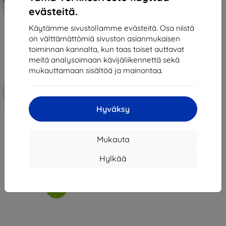
evästeitä.
Käytämme sivustollamme evästeitä. Osa niistä
on välttämättömiä sivuston asianmukaisen
toiminnan kannalta, kun taas toiset auttavat
meitä analysoimaan kävijäliikennettä sekä
mukauttamaan sisältöä ja mainontaa.
Alennus
-10%
EXTRA10
kupongilla
Hyväksy
3MK FlexibleGlass TCL 50 SE
Hybrid Glass
13,90 €
8,01 €
Mukauta
Viimeinen kappale varastossa
Hylkää