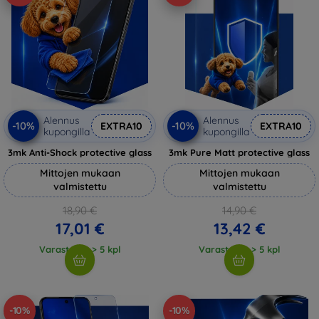
Alennus
Alennus
-10%
-10%
EXTRA10
EXTRA10
kupongilla
kupongilla
3mk Anti-Shock protective glass
3mk Pure Matt protective glass
Mittojen mukaan
Mittojen mukaan
valmistettu
valmistettu
18,90 €
14,90 €
17,01 €
13,42 €
Varastossa > 5 kpl
Varastossa > 5 kpl
-10%
-10%