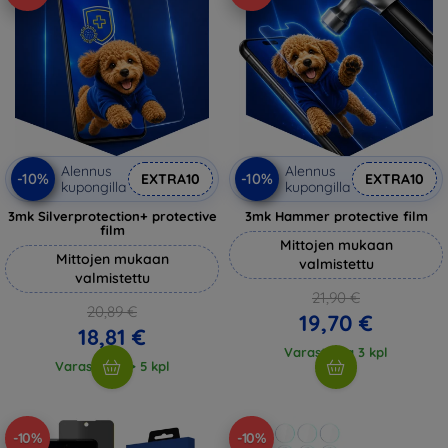
Alennus
Alennus
-10%
-10%
EXTRA10
EXTRA10
kupongilla
kupongilla
3mk Silverprotection+ protective
3mk Hammer protective film
film
Mittojen mukaan
Mittojen mukaan
valmistettu
valmistettu
21,90 €
20,89 €
19,70 €
18,81 €
Varastossa 3 kpl
Varastossa > 5 kpl
-10%
-10%