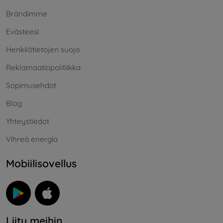
Brändimme
Evästeesi
Henkilötietojen suoja
Reklamaatiopolitiikka
Sopimusehdot
Blog
Yhteystiedot
Vihreä energia
Mobiilisovellus
Liity meihin