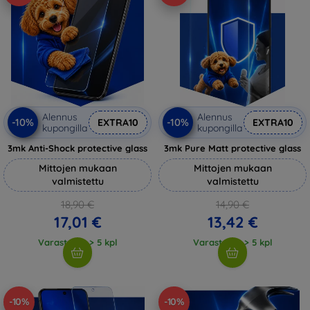
Alennus
Alennus
-10%
-10%
EXTRA10
EXTRA10
kupongilla
kupongilla
3mk Anti-Shock protective glass
3mk Pure Matt protective glass
Mittojen mukaan
Mittojen mukaan
valmistettu
valmistettu
18,90 €
14,90 €
17,01 €
13,42 €
Varastossa > 5 kpl
Varastossa > 5 kpl
-10%
-10%