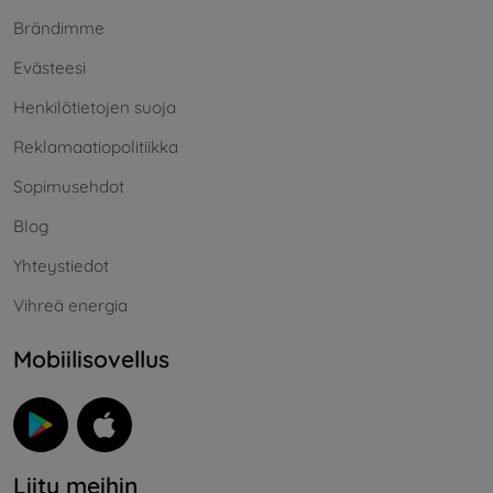
Brändimme
Evästeesi
Henkilötietojen suoja
Reklamaatiopolitiikka
Sopimusehdot
Blog
Yhteystiedot
Vihreä energia
Mobiilisovellus
Liity meihin