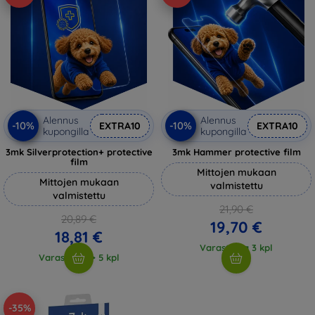
Alennus
Alennus
-10%
-10%
EXTRA10
EXTRA10
kupongilla
kupongilla
3mk Silverprotection+ protective
3mk Hammer protective film
film
Mittojen mukaan
Mittojen mukaan
valmistettu
valmistettu
21,90 €
20,89 €
19,70 €
18,81 €
Varastossa 3 kpl
Varastossa > 5 kpl
-35%