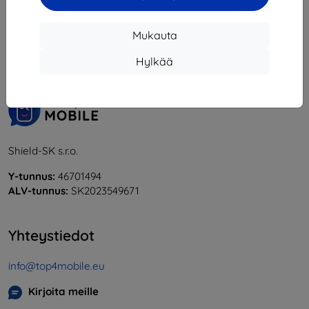
1
-
5
yhteensä
5
.
Mukauta
«
1
»
Hylkää
Shield-SK s.r.o.
Y-tunnus:
46701494
ALV-tunnus:
SK2023549671
Yhteystiedot
info@top4mobile.eu
Kirjoita meille