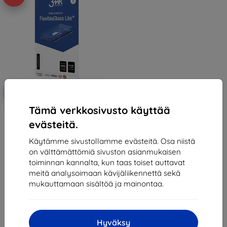
Alennus
-10%
EXTRA10
kupongilla
Tämä verkkosivusto käyttää
3MK FlexibleGlass Lite ZTE Blade
A32 Hybrid Glass Lite
evästeitä.
10,90 €
7,11 €
Käytämme sivustollamme evästeitä. Osa niistä
on välttämättömiä sivuston asianmukaisen
Viimeinen kappale varastossa
toiminnan kannalta, kun taas toiset auttavat
meitä analysoimaan kävijäliikennettä sekä
mukauttamaan sisältöä ja mainontaa.
Hyväksy