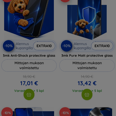
Alennus
Alennus
-10%
-10%
EXTRA10
EXTRA10
kupongilla
kupongilla
3mk Anti-Shock protective glass
3mk Pure Matt protective glass
Mittojen mukaan
Mittojen mukaan
valmistettu
valmistettu
18,90 €
14,90 €
17,01 €
13,42 €
Varastossa > 5 kpl
Varastossa > 5 kpl
-10%
-10%