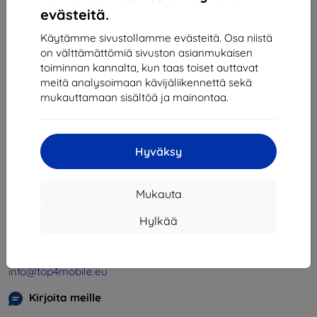
1
-
4
yhteensä
4
.
evästeitä.
«
1
»
Käytämme sivustollamme evästeitä. Osa niistä
on välttämättömiä sivuston asianmukaisen
toiminnan kannalta, kun taas toiset auttavat
meitä analysoimaan kävijäliikennettä sekä
mukauttamaan sisältöä ja mainontaa.
Hyväksy
Shield-SK s.r.o.
Y-tunnus:
46701494
Mukauta
ALV-tunnus:
SK2023549671
Hylkää
Yhteystiedot
info@top4mobile.eu
Kirjoita meille