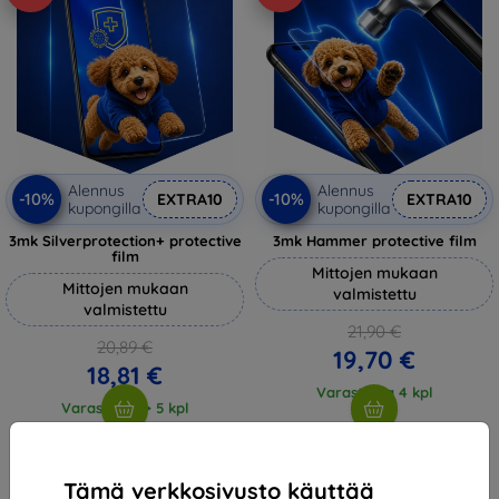
Alennus
Alennus
-10%
-10%
EXTRA10
EXTRA10
kupongilla
kupongilla
3mk Silverprotection+ protective
3mk Hammer protective film
film
Mittojen mukaan
Mittojen mukaan
valmistettu
valmistettu
21,90 €
20,89 €
19,70 €
18,81 €
Varastossa 4 kpl
Varastossa > 5 kpl
Tämä verkkosivusto käyttää