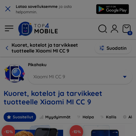
×
Lataa sovelluksemme
ja osta
helpommin.
0
Kuoret, kotelot ja tarvikkeet
Suodatin
tuotteelle Xiaomi MI CC 9
Pikahaku
Xiaomi MI CC 9
Kuoret, kotelot ja tarvikkeet
tuotteelle Xiaomi MI CC 9
Suositellut
Myydyimmät
Halpa
Kallis
Ale
-10%
-10%