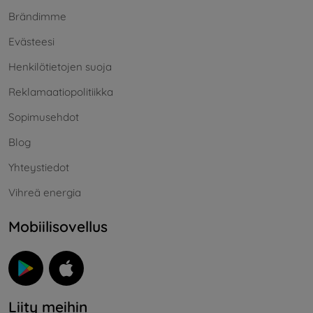
Brändimme
Evästeesi
Henkilötietojen suoja
Reklamaatiopolitiikka
Sopimusehdot
Blog
Yhteystiedot
Vihreä energia
Mobiilisovellus
Liity meihin