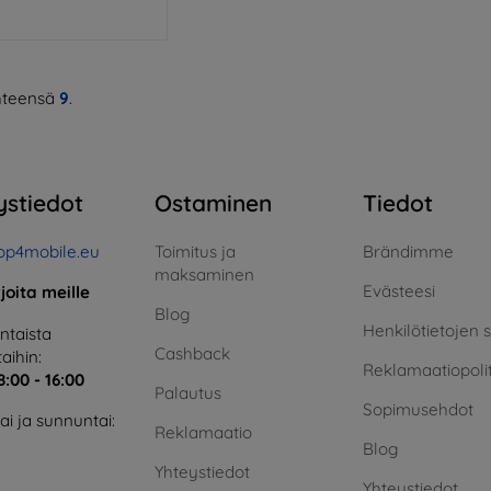
teensä
9
.
ystiedot
Ostaminen
Tiedot
op4mobile.eu
Toimitus ja
Brändimme
maksaminen
Evästeesi
rjoita meille
Blog
Henkilötietojen 
taista
Cashback
aihin:
Reklamaatiopolit
8:00 - 16:00
Palautus
Sopimusehdot
i ja sunnuntai:
Reklamaatio
Blog
Yhteystiedot
Yhteystiedot