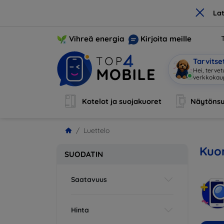
×
La
Vihreä energia
Kirjoita meille
Tarvits
Hei, terve
Kotelot ja suojakuoret
Näytönsu
Luettelo
Kuor
SUODATIN
Saatavuus
Hinta