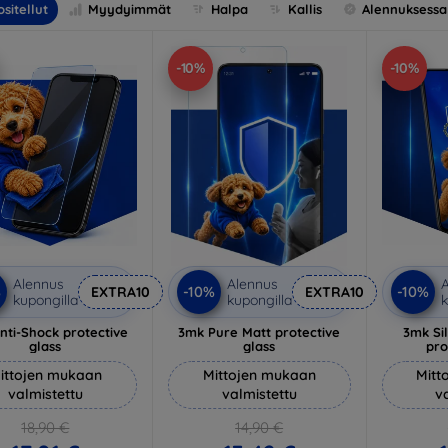
sitellut
Myydyimmät
Halpa
Kallis
Alennuksessa
-10%
-10%
Alennus
Alennus
A
%
-10%
-10%
EXTRA10
EXTRA10
kupongilla
kupongilla
k
nti-Shock protective
3mk Pure Matt protective
3mk Si
glass
glass
pro
ittojen mukaan
Mittojen mukaan
Mitt
valmistettu
valmistettu
v
18,90 €
14,90 €