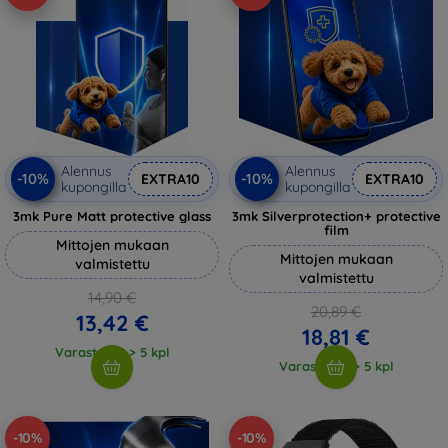
Alennus
Alennus
-10%
-10%
EXTRA10
EXTRA10
kupongilla
kupongilla
3mk Pure Matt protective glass
3mk Silverprotection+ protective
film
Mittojen mukaan
Mittojen mukaan
valmistettu
valmistettu
14,90 €
20,89 €
13,42 €
18,81 €
Varastossa > 5 kpl
Varastossa > 5 kpl
-10%
-10%