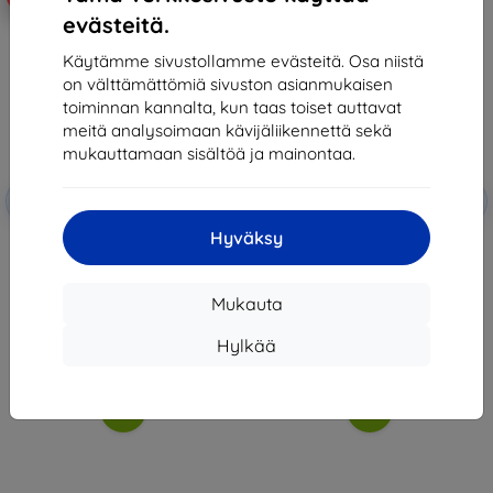
evästeitä.
Käytämme sivustollamme evästeitä. Osa niistä
on välttämättömiä sivuston asianmukaisen
toiminnan kannalta, kun taas toiset auttavat
meitä analysoimaan kävijäliikennettä sekä
mukauttamaan sisältöä ja mainontaa.
Alennus
Alennus
-10%
-10%
EXTRA10
EXTRA10
kupongilla
kupongilla
Hyväksy
Beline Hihna Redmi Watch 4
3MK FlexibleGlass Watch Redmi
Musta ja Oranssi
Watch 4 hybridi lasi
10,90 €
12,90 €
9,81 €
11,61 €
Mukauta
Varastossa > 5 kpl
Varastossa > 5 kpl
Hylkää