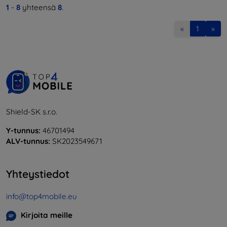
1
-
8
yhteensä
8
.
«
1
»
Shield-SK s.r.o.
Y-tunnus:
46701494
ALV-tunnus:
SK2023549671
Yhteystiedot
info@top4mobile.eu
Kirjoita meille