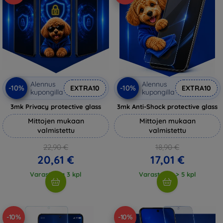
Alennus
Alennus
-10%
-10%
EXTRA10
EXTRA10
kupongilla
kupongilla
3mk Privacy protective glass
3mk Anti-Shock protective glass
Mittojen mukaan
Mittojen mukaan
valmistettu
valmistettu
22,90 €
18,90 €
20,61 €
17,01 €
Varastossa 3 kpl
Varastossa > 5 kpl
-10%
-10%