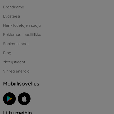
Brändimme
Evästeesi
Henkilötietojen suoja
Reklamaatiopolitiikka
Sopimusehdot
Blog
Yhteystiedot
Vihreä energia
Mobiilisovellus
Liity meihin