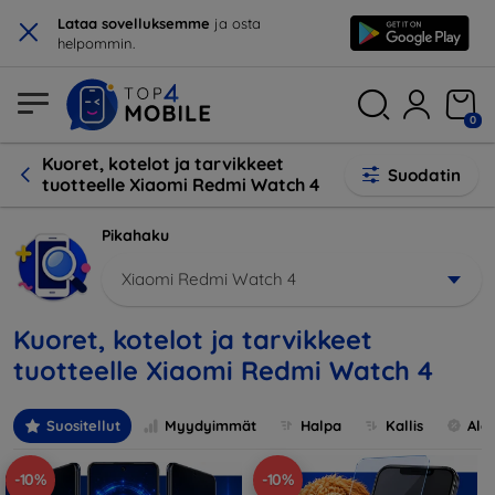
×
Lataa sovelluksemme
ja osta
helpommin.
0
Kuoret, kotelot ja tarvikkeet
Suodatin
tuotteelle Xiaomi Redmi Watch 4
Pikahaku
Xiaomi Redmi Watch 4
Kuoret, kotelot ja tarvikkeet
tuotteelle Xiaomi Redmi Watch 4
Suositellut
Myydyimmät
Halpa
Kallis
Ale
-10%
-10%