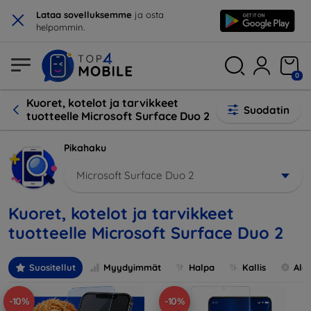
×
Lataa sovelluksemme
ja osta
helpommin.
0
Kuoret, kotelot ja tarvikkeet
Suodatin
tuotteelle Microsoft Surface Duo 2
Pikahaku
Microsoft Surface Duo 2
Kuoret, kotelot ja tarvikkeet
tuotteelle Microsoft Surface Duo 2
Suositellut
Myydyimmät
Halpa
Kallis
Ale
-10%
-10%