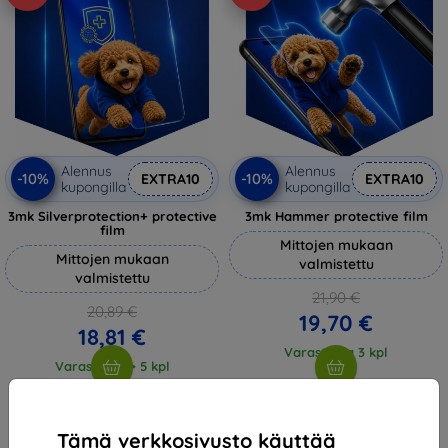
Alennus
Alennus
-10%
-10%
EXTRA10
EXTRA10
kupongilla
kupongilla
3mk Silverprotection+ protective
3mk Hammer protective film
film
Mittojen mukaan
Mittojen mukaan
valmistettu
valmistettu
21,90 €
20,89 €
19,70 €
18,81 €
Varastossa 3 kpl
Varastossa > 5 kpl
Tämä verkkosivusto käyttää