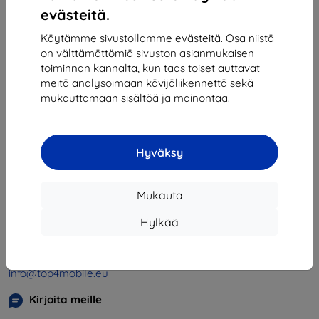
1
-
4
yhteensä
4
.
evästeitä.
«
1
»
Käytämme sivustollamme evästeitä. Osa niistä
on välttämättömiä sivuston asianmukaisen
toiminnan kannalta, kun taas toiset auttavat
meitä analysoimaan kävijäliikennettä sekä
mukauttamaan sisältöä ja mainontaa.
Hyväksy
Shield-SK s.r.o.
Y-tunnus:
46701494
Mukauta
ALV-tunnus:
SK2023549671
Hylkää
Yhteystiedot
info@top4mobile.eu
Kirjoita meille