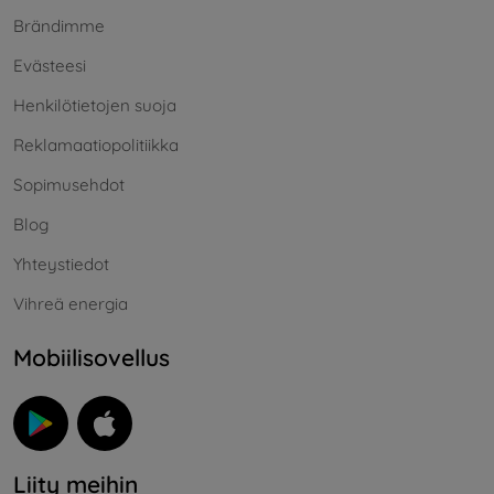
Brändimme
Evästeesi
Henkilötietojen suoja
Reklamaatiopolitiikka
Sopimusehdot
Blog
Yhteystiedot
Vihreä energia
Mobiilisovellus
Liity meihin