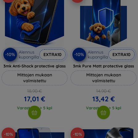
Alennus
Alennus
-10%
-10%
EXTRA10
EXTRA10
kupongilla
kupongilla
3mk Anti-Shock protective glass
3mk Pure Matt protective glass
Mittojen mukaan
Mittojen mukaan
valmistettu
valmistettu
18,90 €
14,90 €
17,01 €
13,42 €
Varastossa > 5 kpl
Varastossa > 5 kpl
-10%
-10%