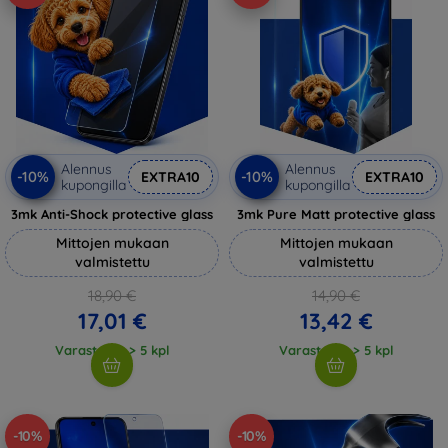
Alennus
Alennus
-10%
-10%
EXTRA10
EXTRA10
kupongilla
kupongilla
3mk Anti-Shock protective glass
3mk Pure Matt protective glass
Mittojen mukaan
Mittojen mukaan
valmistettu
valmistettu
18,90 €
14,90 €
17,01 €
13,42 €
Varastossa > 5 kpl
Varastossa > 5 kpl
-10%
-10%