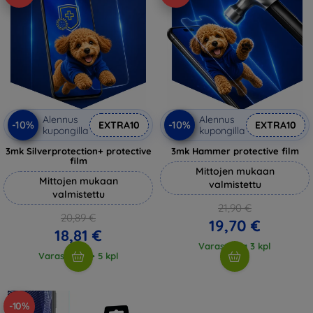
Alennus
Alennus
-10%
-10%
EXTRA10
EXTRA10
kupongilla
kupongilla
3mk Silverprotection+ protective
3mk Hammer protective film
film
Mittojen mukaan
Mittojen mukaan
valmistettu
valmistettu
21,90 €
20,89 €
19,70 €
18,81 €
Varastossa 3 kpl
Varastossa > 5 kpl
-10%