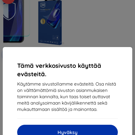
Alennus
-10%
EXTRA10
kupongilla
Tämä verkkosivusto käyttää
3mk FlexibleGlass Pro Hybrid
glass for TCL TAB 10L
evästeitä.
37,89 €
34,10 €
Käytämme sivustollamme evästeitä. Osa niistä
on välttämättömiä sivuston asianmukaisen
Varastossa > 5 kpl
toiminnan kannalta, kun taas toiset auttavat
meitä analysoimaan kävijäliikennettä sekä
mukauttamaan sisältöä ja mainontaa.
Hyväksy