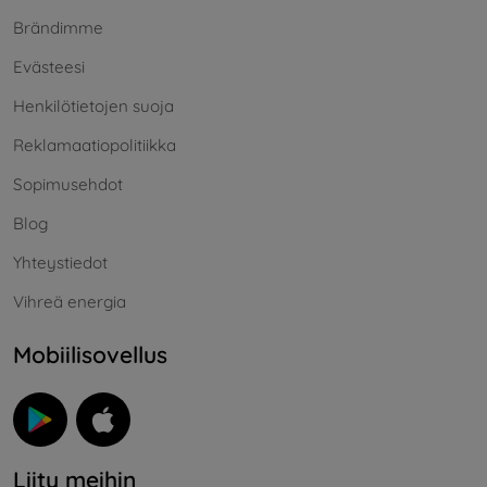
Brändimme
Evästeesi
Henkilötietojen suoja
Reklamaatiopolitiikka
Sopimusehdot
Blog
Yhteystiedot
Vihreä energia
Mobiilisovellus
Liity meihin