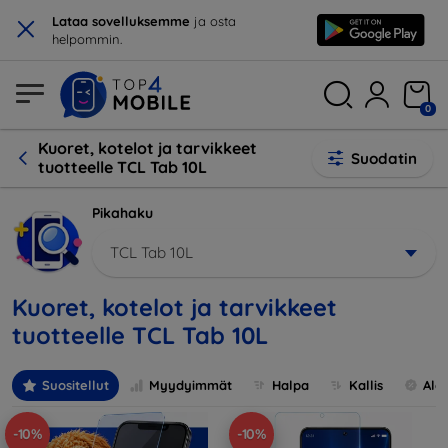
×
Lataa sovelluksemme
ja osta
helpommin.
0
Kuoret, kotelot ja tarvikkeet
Suodatin
tuotteelle TCL Tab 10L
Pikahaku
TCL Tab 10L
Kuoret, kotelot ja tarvikkeet
tuotteelle TCL Tab 10L
Suositellut
Myydyimmät
Halpa
Kallis
Ale
-10%
-10%