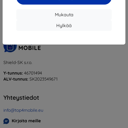
1
-
5
yhteensä
5
.
Mukauta
«
1
»
Hylkää
Shield-SK s.r.o.
Y-tunnus:
46701494
ALV-tunnus:
SK2023549671
Yhteystiedot
info@top4mobile.eu
Kirjoita meille