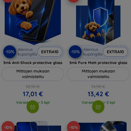
Alennus
Alennus
-10%
-10%
EXTRA10
EXTRA10
kupongilla
kupongilla
3mk Anti-Shock protective glass
3mk Pure Matt protective glass
Mittojen mukaan
Mittojen mukaan
valmistettu
valmistettu
18,90 €
14,90 €
17,01 €
13,42 €
Varastossa > 5 kpl
Varastossa > 5 kpl
-10%
-10%