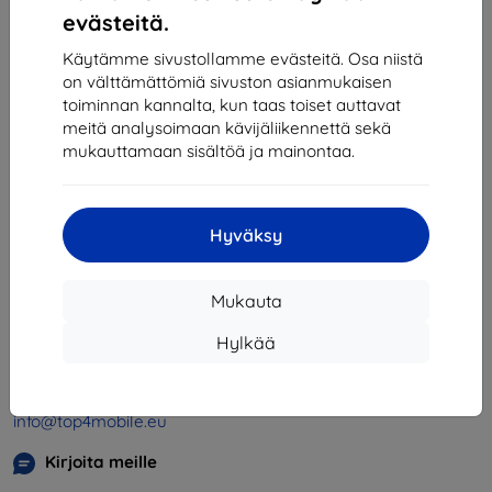
1
-
4
yhteensä
4
.
evästeitä.
«
1
»
Käytämme sivustollamme evästeitä. Osa niistä
on välttämättömiä sivuston asianmukaisen
toiminnan kannalta, kun taas toiset auttavat
meitä analysoimaan kävijäliikennettä sekä
mukauttamaan sisältöä ja mainontaa.
Hyväksy
Shield-SK s.r.o.
Y-tunnus:
46701494
Mukauta
ALV-tunnus:
SK2023549671
Hylkää
Yhteystiedot
info@top4mobile.eu
Kirjoita meille