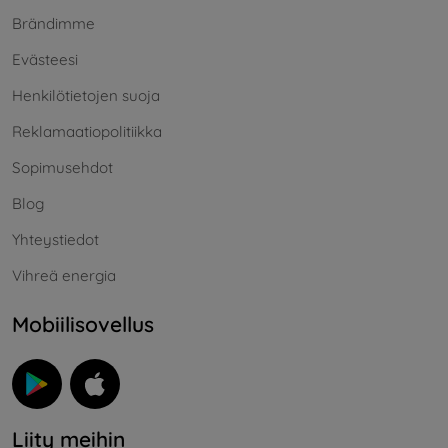
Brändimme
Evästeesi
Henkilötietojen suoja
Reklamaatiopolitiikka
Sopimusehdot
Blog
Yhteystiedot
Vihreä energia
Mobiilisovellus
Liity meihin