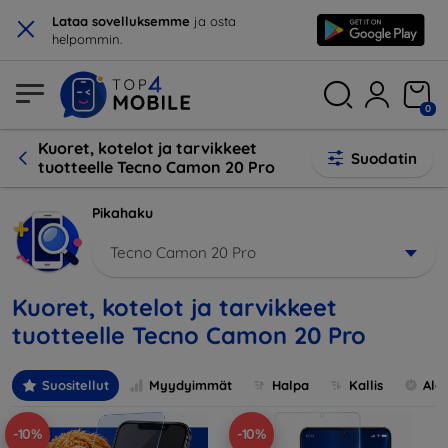
×
Lataa sovelluksemme
ja osta
helpommin.
0
Kuoret, kotelot ja tarvikkeet
Suodatin
tuotteelle Tecno Camon 20 Pro
Pikahaku
Tecno Camon 20 Pro
Kuoret, kotelot ja tarvikkeet
tuotteelle Tecno Camon 20 Pro
Suositellut
Myydyimmät
Halpa
Kallis
Ale
-10%
-10%