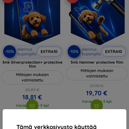
Alennus
Alennus
-10%
-10%
EXTRA10
EXTRA10
kupongilla
kupongilla
3mk Silverprotection+ protective
3mk Hammer protective film
film
Mittojen mukaan
Mittojen mukaan
valmistettu
valmistettu
21,90 €
20,89 €
19,70 €
18,81 €
Varastossa 3 kpl
Varastossa > 5 kpl
Tämä verkkosivusto käyttää