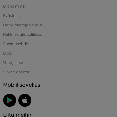
Brändimme
Evästeesi
Henkilötietojen suoja
Reklamaatiopolitiikka
Sopimusehdot
Blog
Yhteystiedot
Vihreä energia
Mobiilisovellus
Liity meihin