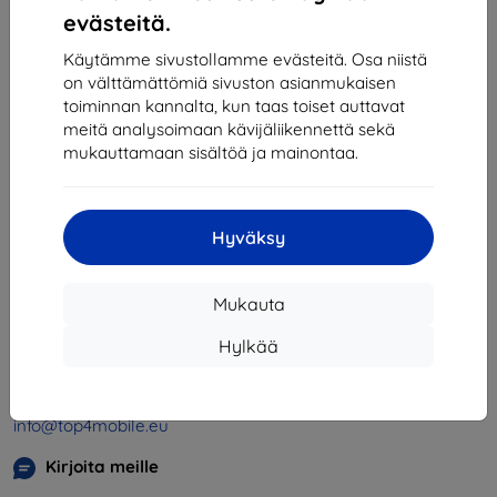
1
-
4
yhteensä
4
.
evästeitä.
«
1
»
Käytämme sivustollamme evästeitä. Osa niistä
on välttämättömiä sivuston asianmukaisen
toiminnan kannalta, kun taas toiset auttavat
meitä analysoimaan kävijäliikennettä sekä
mukauttamaan sisältöä ja mainontaa.
Hyväksy
Shield-SK s.r.o.
Y-tunnus:
46701494
Mukauta
ALV-tunnus:
SK2023549671
Hylkää
Yhteystiedot
info@top4mobile.eu
Kirjoita meille