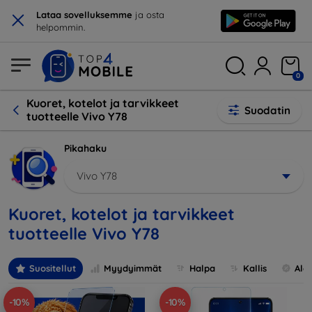
×
Lataa sovelluksemme
ja osta
helpommin.
0
Kuoret, kotelot ja tarvikkeet
Suodatin
tuotteelle Vivo Y78
Pikahaku
Vivo Y78
Kuoret, kotelot ja tarvikkeet
tuotteelle Vivo Y78
Suositellut
Myydyimmät
Halpa
Kallis
Ale
-10%
-10%