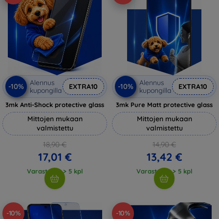
Alennus
Alennus
-10%
-10%
EXTRA10
EXTRA10
kupongilla
kupongilla
3mk Anti-Shock protective glass
3mk Pure Matt protective glass
Mittojen mukaan
Mittojen mukaan
valmistettu
valmistettu
18,90 €
14,90 €
17,01 €
13,42 €
Varastossa > 5 kpl
Varastossa > 5 kpl
-10%
-10%