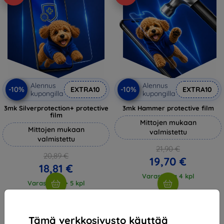
Alennus
Alennus
-10%
-10%
EXTRA10
EXTRA10
kupongilla
kupongilla
3mk Silverprotection+ protective
3mk Hammer protective film
film
Mittojen mukaan
Mittojen mukaan
valmistettu
valmistettu
21,90 €
20,89 €
19,70 €
18,81 €
Varastossa 4 kpl
Varastossa > 5 kpl
Tämä verkkosivusto käyttää