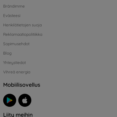
Brändimme
Evästeesi
Henkilötietojen suoja
Reklamaatiopolitiikka
Sopimusehdot
Blog
Yhteystiedot
Vihreä energia
Mobiilisovellus
Liity meihin