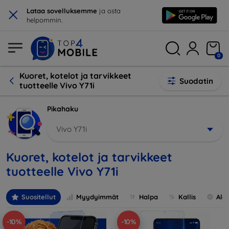
×
Lataa sovelluksemme
ja osta
helpommin.
0
Kuoret, kotelot ja tarvikkeet
Suodatin
tuotteelle Vivo Y71i
Pikahaku
Vivo Y71i
Kuoret, kotelot ja tarvikkeet
tuotteelle Vivo Y71i
Suositellut
Myydyimmät
Halpa
Kallis
Ale
-10%
-10%