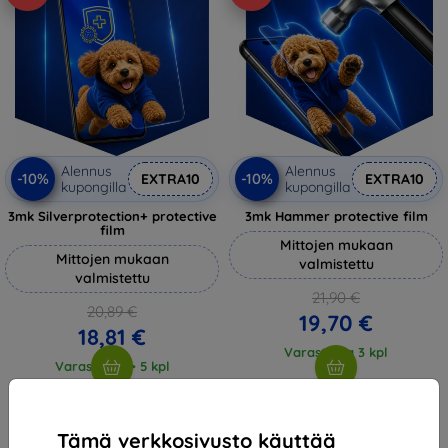
Alennus
Alennus
-10%
-10%
EXTRA10
EXTRA10
kupongilla
kupongilla
3mk Silverprotection+ protective
3mk Hammer protective film
film
Mittojen mukaan
Mittojen mukaan
valmistettu
valmistettu
21,90 €
20,89 €
19,70 €
18,81 €
Varastossa 3 kpl
Varastossa > 5 kpl
Tämä verkkosivusto käyttää