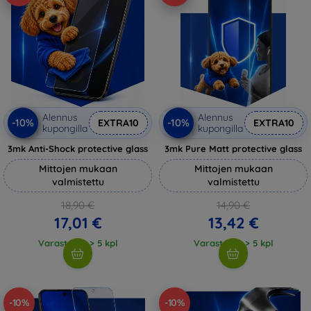
Alennus
Alennus
-10%
-10%
EXTRA10
EXTRA10
kupongilla
kupongilla
3mk Anti-Shock protective glass
3mk Pure Matt protective glass
Mittojen mukaan
Mittojen mukaan
valmistettu
valmistettu
18,90 €
14,90 €
17,01 €
13,42 €
Varastossa > 5 kpl
Varastossa > 5 kpl
-10%
-10%