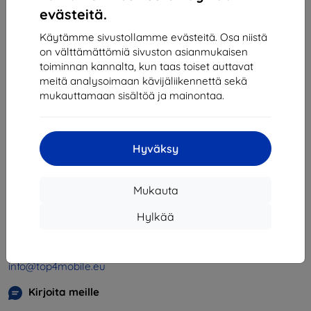
1
-
4
yhteensä
4
.
evästeitä.
«
1
»
Käytämme sivustollamme evästeitä. Osa niistä
on välttämättömiä sivuston asianmukaisen
toiminnan kannalta, kun taas toiset auttavat
meitä analysoimaan kävijäliikennettä sekä
mukauttamaan sisältöä ja mainontaa.
Hyväksy
Shield-SK s.r.o.
Y-tunnus:
46701494
Mukauta
ALV-tunnus:
SK2023549671
Hylkää
Yhteystiedot
info@top4mobile.eu
Kirjoita meille