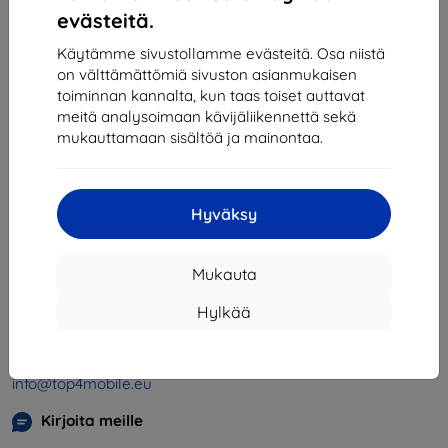
1
-
4
yhteensä
4
.
evästeitä.
«
1
»
Käytämme sivustollamme evästeitä. Osa niistä
on välttämättömiä sivuston asianmukaisen
toiminnan kannalta, kun taas toiset auttavat
meitä analysoimaan kävijäliikennettä sekä
mukauttamaan sisältöä ja mainontaa.
Hyväksy
Shield-SK s.r.o.
Y-tunnus:
46701494
Mukauta
ALV-tunnus:
SK2023549671
Hylkää
Yhteystiedot
info@top4mobile.eu
Kirjoita meille