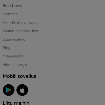
Brändimme
Evästeesi
Henkilötietojen suoja
Reklamaatiopolitiikka
Sopimusehdot
Blog
Yhteystiedot
Vihreä energia
Mobiilisovellus
Liity meihin