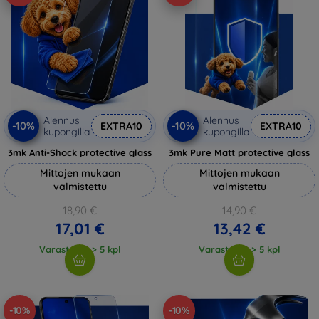
Alennus
Alennus
-10%
-10%
EXTRA10
EXTRA10
kupongilla
kupongilla
3mk Anti-Shock protective glass
3mk Pure Matt protective glass
Mittojen mukaan
Mittojen mukaan
valmistettu
valmistettu
18,90 €
14,90 €
17,01 €
13,42 €
Varastossa > 5 kpl
Varastossa > 5 kpl
-10%
-10%