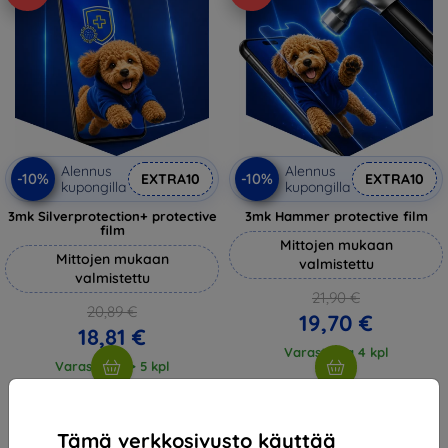
Alennus
Alennus
-10%
-10%
EXTRA10
EXTRA10
kupongilla
kupongilla
3mk Silverprotection+ protective
3mk Hammer protective film
film
Mittojen mukaan
Mittojen mukaan
valmistettu
valmistettu
21,90 €
20,89 €
19,70 €
18,81 €
Varastossa 4 kpl
Varastossa > 5 kpl
Tämä verkkosivusto käyttää