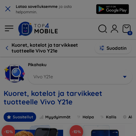
×
Lataa sovelluksemme
ja osta
helpommin.
0
Kuoret, kotelot ja tarvikkeet
Suodatin
tuotteelle Vivo Y21e
Pikahaku
Vivo Y21e
Kuoret, kotelot ja tarvikkeet
tuotteelle Vivo Y21e
Suositellut
Myydyimmät
Halpa
Kallis
Ale
-10%
-10%