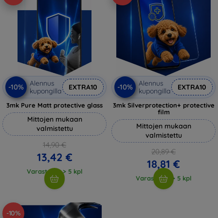
Alennus
Alennus
-10%
-10%
EXTRA10
EXTRA10
kupongilla
kupongilla
3mk Pure Matt protective glass
3mk Silverprotection+ protective
film
Mittojen mukaan
Mittojen mukaan
valmistettu
valmistettu
14,90 €
20,89 €
13,42 €
18,81 €
Varastossa > 5 kpl
Varastossa > 5 kpl
-10%