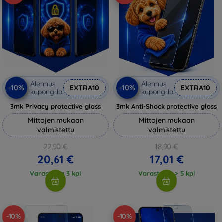
Alennus
Alennus
-10%
-10%
EXTRA10
EXTRA10
kupongilla
kupongilla
3mk Privacy protective glass
3mk Anti-Shock protective glass
Mittojen mukaan
Mittojen mukaan
valmistettu
valmistettu
22,90 €
18,90 €
20,61 €
17,01 €
Varastossa 3 kpl
Varastossa > 5 kpl
-10%
-10%