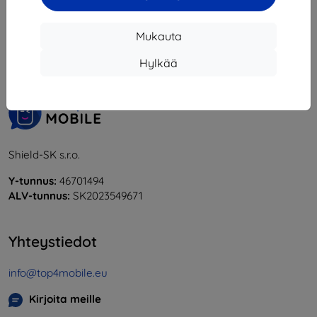
1
-
5
yhteensä
5
.
Mukauta
«
1
»
Hylkää
Shield-SK s.r.o.
Y-tunnus:
46701494
ALV-tunnus:
SK2023549671
Yhteystiedot
info@top4mobile.eu
Kirjoita meille