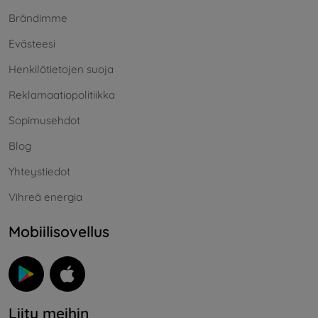
Brändimme
Evästeesi
Henkilötietojen suoja
Reklamaatiopolitiikka
Sopimusehdot
Blog
Yhteystiedot
Vihreä energia
Mobiilisovellus
Liity meihin