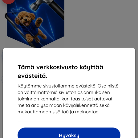
Alennus
-10%
EXTRA10
kupongilla
Tämä verkkosivusto käyttää
3mk Hammer protective film
evästeitä.
Mittojen mukaan
valmistettu
Käytämme sivustollamme evästeitä. Osa niistä
on välttämättömiä sivuston asianmukaisen
21,90 €
toiminnan kannalta, kun taas toiset auttavat
19,70 €
meitä analysoimaan kävijäliikennettä sekä
Varastossa 4 kpl
mukauttamaan sisältöä ja mainontaa.
Hyväksy