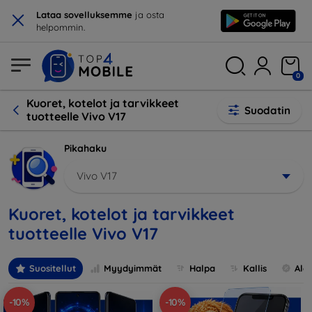
×
Lataa sovelluksemme
ja osta
helpommin.
0
Kuoret, kotelot ja tarvikkeet
Suodatin
tuotteelle Vivo V17
Pikahaku
Vivo V17
Kuoret, kotelot ja tarvikkeet
tuotteelle Vivo V17
Suositellut
Myydyimmät
Halpa
Kallis
Ale
-10%
-10%